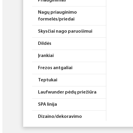
Priauginimas
Nagų priauginimo
formelės/priedai
Skysčiai nago paruošimui
Dildės
Įrankiai
Frezos antgaliai
Teptukai
Laufwunder pėdų priežiūra
SPA linija
Dizaino/dekoravimo
priemonės