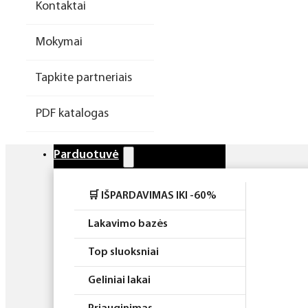
Kontaktai
Higiena
Mokymai
Atributika
Tapkite partneriais
Rinkiniai
PDF katalogas
Parduotuvė
🛒 IŠPARDAVIMAS IKI -60%
Lakavimo bazės
Top sluoksniai
Geliniai lakai