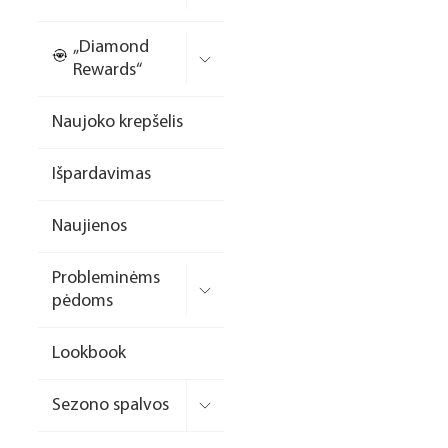
Nagų priauginimo
„Diamond
formelės/priedai
Rewards“
Skysčiai nago paruošimui
Naujoko krepšelis
Dildės
Išpardavimas
Įrankiai
Frezos antgaliai
Naujienos
Teptukai
Probleminėms
Laufwunder pėdų priežiūra
pėdoms
SPA linija
Lookbook
Dizaino/dekoravimo
priemonės
Sezono spalvos
Elektros prietaisai