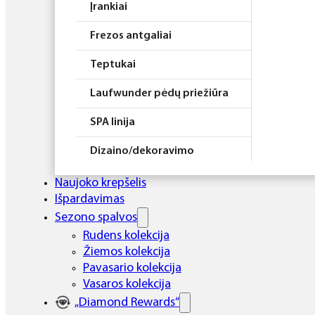
Įrankiai
Frezos antgaliai
Teptukai
Laufwunder pėdų priežiūra
SPA linija
Dizaino/dekoravimo
priemonės
Naujoko krepšelis
Elektros prietaisai
Išpardavimas
Sezono spalvos
Higiena
Rudens kolekcija
Žiemos kolekcija
Atributika
Pavasario kolekcija
Rinkiniai
Vasaros kolekcija
„Diamond Rewards“