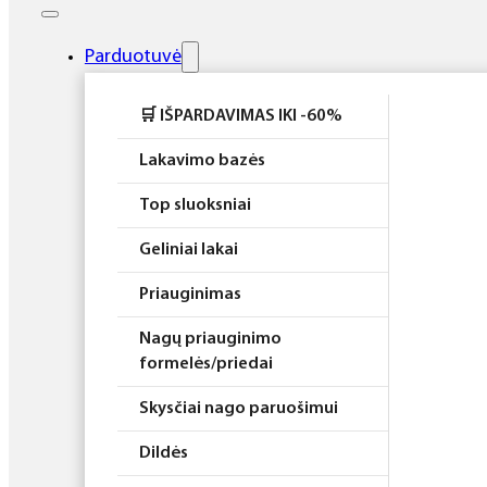
Elektros prietaisai
Higiena
Parduotuvė
Atributika
🛒 IŠPARDAVIMAS IKI -60%
Rinkiniai
Lakavimo bazės
Top sluoksniai
Geliniai lakai
Priauginimas
Nagų priauginimo
formelės/priedai
Skysčiai nago paruošimui
Dildės