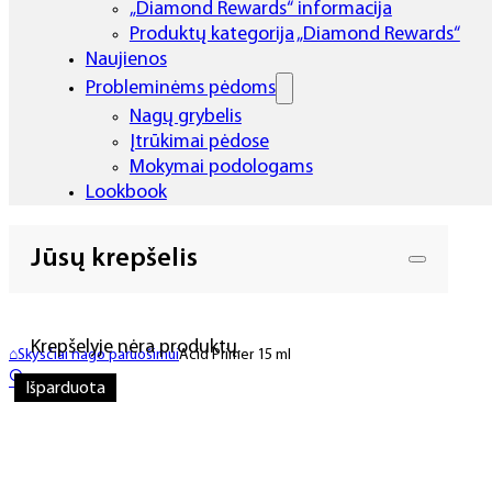
„Diamond Rewards“ informacija
Produktų kategorija „Diamond Rewards“
Naujienos
Probleminėms pėdoms
Nagų grybelis
Įtrūkimai pėdose
Mokymai podologams
Lookbook
Jūsų krepšelis
Krepšelyje nėra produktų.
⌂
Skysčiai nago paruošimui
Acid Primer 15 ml
🔍
Išparduota