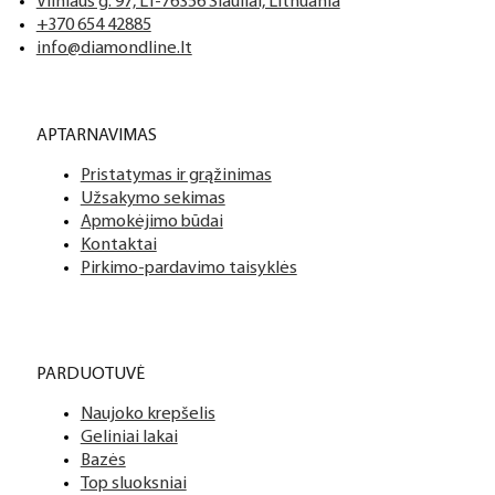
Tai profesionalių manikiūro, pedikiūro ir podologijos priemoni
Mes siūlome tik aukščiausios kokybės produktus nagams, ka
Vilniaus g. 97, LT-76356 Šiauliai, Lithuania
+370 654 42885
info@diamondline.lt
Platus prekių katalogas
APTARNAVIMAS
Turime daugiau nei 3000 produktų visiems Jūsų poreikiams – nu
Pristatymas ir grąžinimas
PDF katalogas
Užsakymo sekimas
Apmokėjimo būdai
Kontaktai
Pirkimo-pardavimo taisyklės
PARDUOTUVĖ
Naujoko krepšelis
Geliniai lakai
Bazės