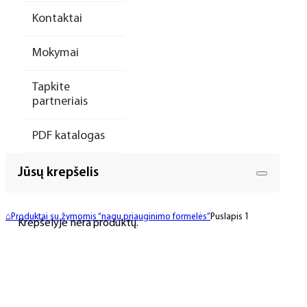
Kontaktai
Mokymai
Tapkite
partneriais
PDF katalogas
Jūsų krepšelis
⌂
Produktai su žymomis “nagu priauginimo formelės”
Puslapis 1
Krepšelyje nėra produktų.