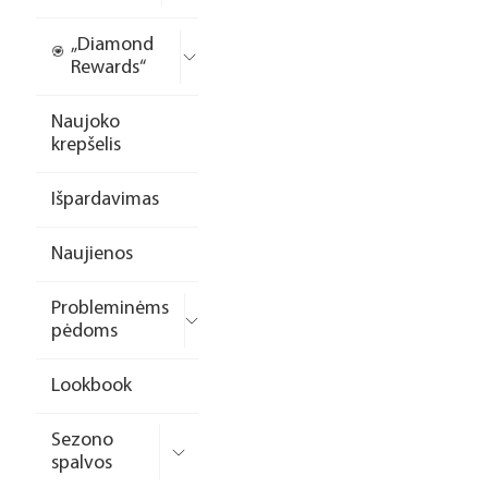
„Diamond
Rewards“
Naujoko
krepšelis
Išpardavimas
Naujienos
Probleminėms
pėdoms
Lookbook
Sezono
spalvos