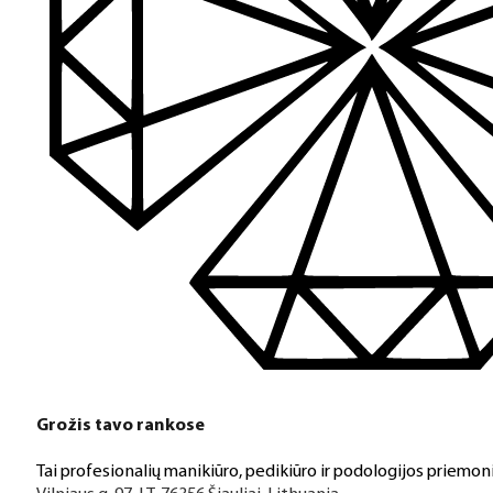
Turime daugiau nei 3000 produktų visiems Jūsų poreikiams – nu
PDF katalogas
Greitas pristatymas
Visus produktus turime vietoje ir pristatome visoje Lietuvoje
Klientų aptarnavimas
Jeigu turite klausimų ar iškilo problemų su užsakymu, mus pas
Grožis tavo rankose
Aukštos kokybės produkcija