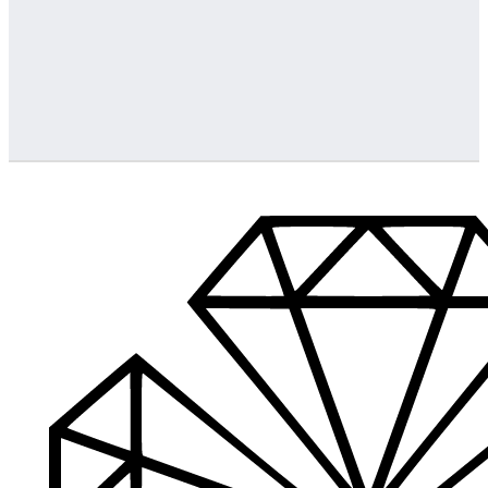
Greitas pristatymas
Visus produktus turime vietoje ir pristatome visoje Lietuvoje
…
Klientų aptarnavimas
Jeigu turite klausimų ar iškilo problemų su užsakymu, mus pas
Aukštos kokybės produkcija
Mes siūlome tik aukščiausios kokybės produktus nagams, ka
Platus prekių katalogas