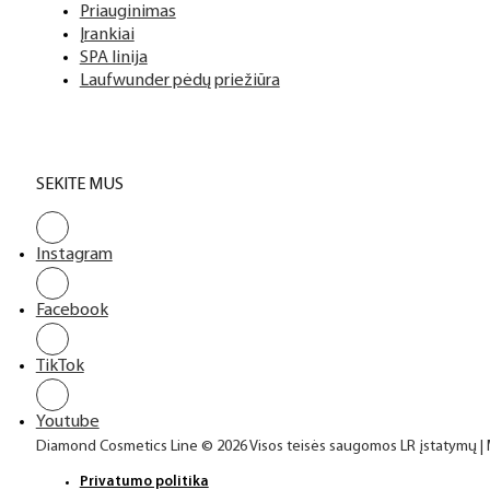
Top sluoksniai
Priauginimas
Įrankiai
SPA linija
Laufwunder pėdų priežiūra
SEKITE MUS
Instagram
Facebook
TikTok
Youtube
Diamond Cosmetics Line © 2026 Visos teisės saugomos LR įstatymų |