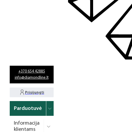
+370 654 42885
info@diamondline.lt
Prisijungti
Parduotuvė
Informacija
klientams