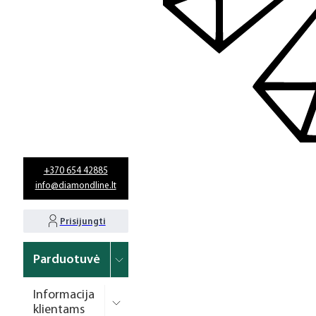
+370 654 42885
info@diamondline.lt
Prisijungti
Parduotuvė
Informacija
klientams