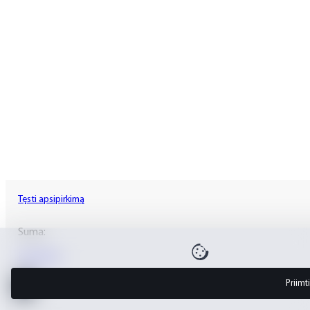
Tęsti apsipirkimą
Suma:
Krepšelis
Priimt