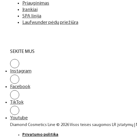
Priauginimas
Įrankiai
SPA linija
Laufwunder pėdų priežiūra
SEKITE MUS
Instagram
Facebook
TikTok
Youtube
Diamond Cosmetics Line © 2026 Visos teisės saugomos LR įstatymų |
Privatumo politika