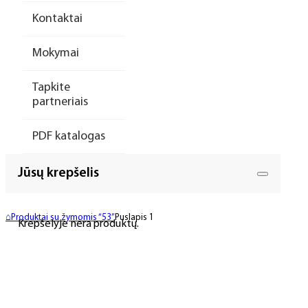
Kontaktai
Mokymai
Tapkite
partneriais
PDF katalogas
Jūsų krepšelis
⌂
Produktai su žymomis “53”
Puslapis 1
Krepšelyje nėra produktų.