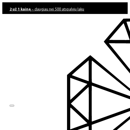
2 už 1 kainą
– daugiau nei 500 atspalvių lakų