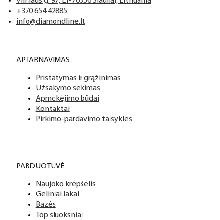
Vilniaus g. 97, LT-76356 Šiauliai, Lithuania
+370 654 42885
info@diamondline.lt
APTARNAVIMAS
Pristatymas ir grąžinimas
Užsakymo sekimas
Apmokėjimo būdai
Kontaktai
Pirkimo-pardavimo taisyklės
PARDUOTUVĖ
Naujoko krepšelis
Geliniai lakai
Bazės
Top sluoksniai