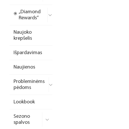
„Diamond
Rewards“
Naujoko
krepšelis
Išpardavimas
Naujienos
Probleminėms
pėdoms
Lookbook
Sezono
spalvos