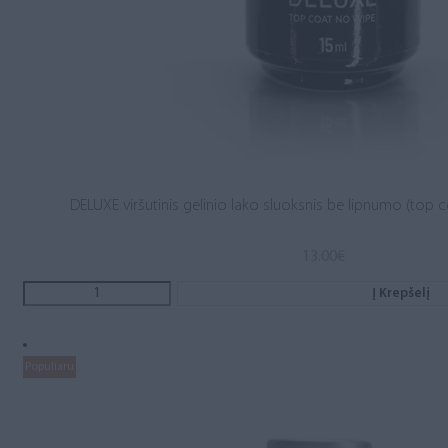
DELUXE viršutinis gelinio lako sluoksnis be lipnumo (top c
13.00
€
Į Krepšelį
Populiaru