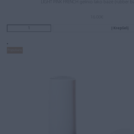
LIGHT PINK FRENCH gelinio lako bazė (rubber b
16.00
€
Į Krepšelį
Populiaru