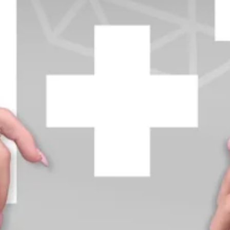
+370 654 42885
info@diamondline.lt
Prisijungti
Parduotuvė
Informacija
klientams