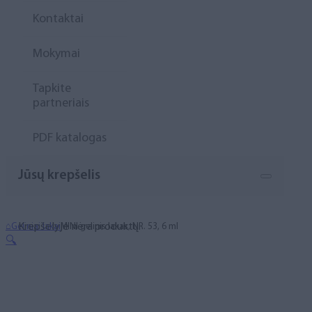
Kontaktai
Mokymai
Tapkite
partneriais
PDF katalogas
Jūsų krepšelis
Krepšelyje nėra produktų.
⌂
Geliniai lakai
MINI gelinis lakas, NR. 53, 6 ml
🔍