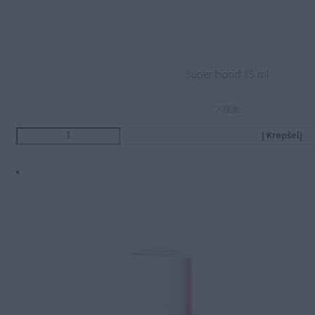
Super bond 15 ml
7.00
€
Į Krepšelį