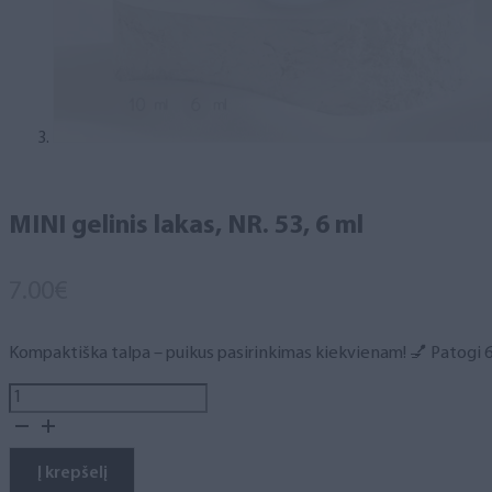
MINI gelinis lakas, NR. 53, 6 ml
7.00
€
Kompaktiška talpa – puikus pasirinkimas kiekvienam! 💅 Patogi 6 m
produkto
kiekis:
MINI
gelinis
Į krepšelį
lakas,