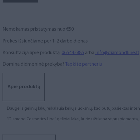
NR.
53,
6
ml
Nemokamas pristatymas nuo €50
Prekes išsiunčiame per 1-2 darbo dienas
Konsultacija apie produktą:
065442885
arba
info@diamondline.lt
Domina didmeninė prekyba?
Tapkite partneriu
Apie produktą
Daugelis gelinių lakų reikalauja kelių sluoksnių, kad būtų pasiektas int
“Diamond Cosmetics Line” geliniai lakai, kurie užtikrina stiprų pigment