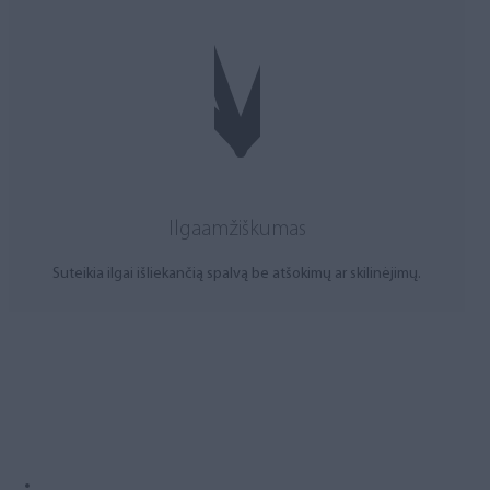
Ilgaamžiškumas
Suteikia ilgai išliekančią spalvą be atšokimų ar skilinėjimų.