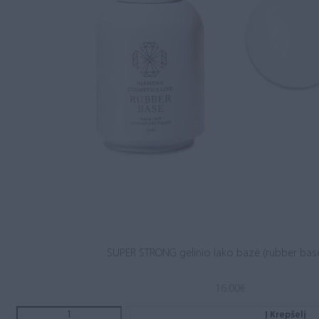
SUPER STRONG gelinio lako bazė (rubber base
16.00
€
Į Krepšelį