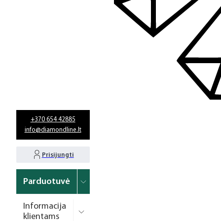
+370 654 42885
info@diamondline.lt
Prisijungti
Parduotuvė
Informacija
klientams