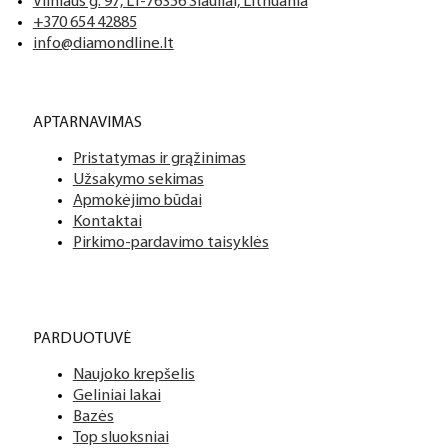
Vilniaus g. 97, LT-76356 Šiauliai, Lithuania
+370 654 42885
info@diamondline.lt
APTARNAVIMAS
Pristatymas ir grąžinimas
Užsakymo sekimas
Apmokėjimo būdai
Kontaktai
Pirkimo-pardavimo taisyklės
PARDUOTUVĖ
Naujoko krepšelis
Geliniai lakai
Bazės
Top sluoksniai