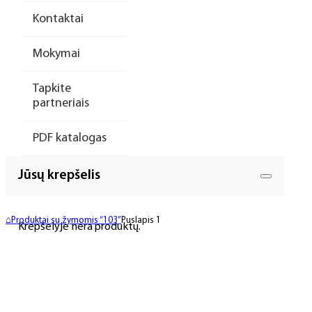
Kontaktai
Mokymai
Tapkite
partneriais
PDF katalogas
Jūsų krepšelis
⌂
Produktai su žymomis “103”
Puslapis 1
Krepšelyje nėra produktų.