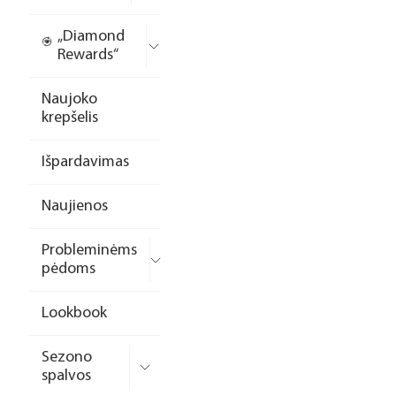
„Diamond
Rewards“
Naujoko
krepšelis
Išpardavimas
Naujienos
Probleminėms
pėdoms
Lookbook
Sezono
spalvos