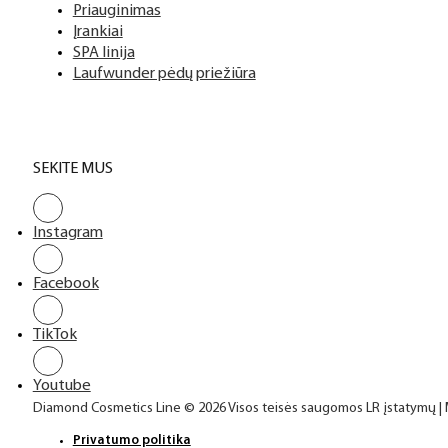
Priauginimas
Įrankiai
SPA linija
Laufwunder pėdų priežiūra
SEKITE MUS
Instagram
Facebook
TikTok
Youtube
Diamond Cosmetics Line © 2026 Visos teisės saugomos LR įstatymų |
Privatumo politika