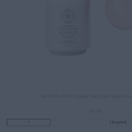
NATURAL FRENCH gelinio lako bazė (rubber ba
16.00
€
Į Krepšelį