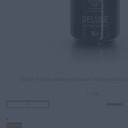
DELUXE viršutinis gelinio lako sluoksnis be lipnumo (top c
13.00
€
Į Krepšelį
Populiaru