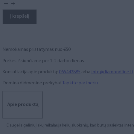
kiekis:
Gelinis
lakas,
Į krepšelį
NR.
103
10
ml
Nemokamas pristatymas nuo €50
Prekes išsiunčiame per 1-2 darbo dienas
Konsultacija apie produktą:
065442885
arba
info@diamondline.lt
Domina didmeninė prekyba?
Tapkite partneriu
Apie produktą
Daugelis gelinių lakų reikalauja kelių sluoksnių, kad būtų pasiektas int