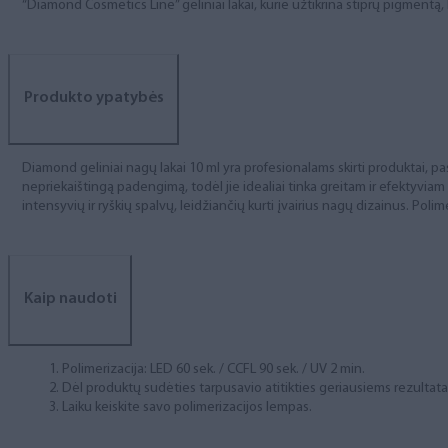
“Diamond Cosmetics Line” geliniai lakai, kurie užtikrina stiprų pigment
Produkto ypatybės
Diamond geliniai nagų lakai 10 ml yra profesionalams skirti produktai, pas
nepriekaištingą padengimą, todėl jie idealiai tinka greitam ir efektyviam
intensyvių ir ryškių spalvų, leidžiančių kurti įvairius nagų dizainus. Polim
Kaip naudoti
Polimerizacija: LED 60 sek. / CCFL 90 sek. / UV 2 min.
Dėl produktų sudėties tarpusavio atitikties geriausiems rezulta
Laiku keiskite savo polimerizacijos lempas.