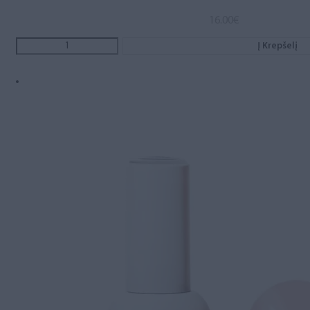
16.00
€
Į Krepšelį