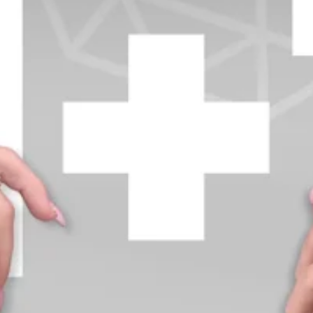
+370 654 42885
info@diamondline.lt
Prisijungti
Parduotuvė
Informacija
klientams