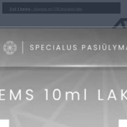
2 už 1 kainą
– daugiau nei 500 atspalvių lakų