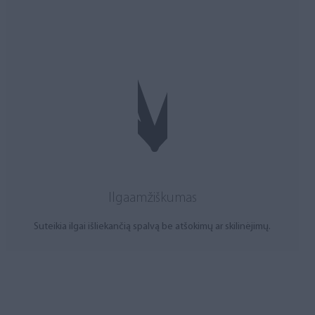
Ilgaamžiškumas
Suteikia ilgai išliekančią spalvą be atšokimų ar skilinėjimų.