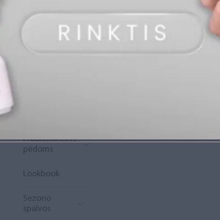
„Diamond
Rewards“
Naujoko
krepšelis
Išpardavimas
Naujienos
Probleminėms
pėdoms
Lookbook
Sezono
spalvos