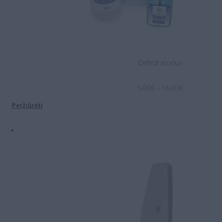
Dehidratorius
Price
5.00
€
–
16.00
€
range:
Peržiūrėti
5.00€
through
16.00€