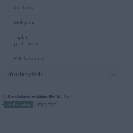
Kontaktai
Mokymai
Tapkite
partneriais
PDF katalogas
Jūsų krepšelis
Krepšelyje nėra produktų.
⌂
Geliniai lakai
Gelinis lakas, NR. 103 10 ml
🔍
2 už 1 kainą
HEMA FREE