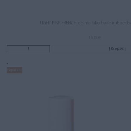
LIGHT PINK FRENCH gelinio lako bazė (rubber b
16.00
€
Į Krepšelį
Populiaru