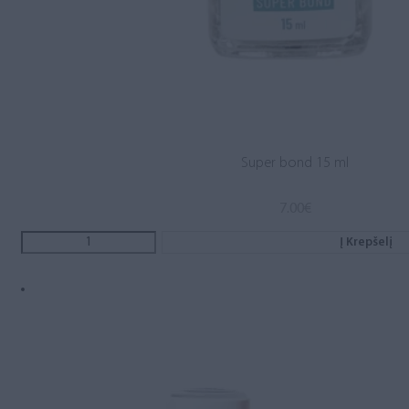
Super bond 15 ml
7.00
€
Į Krepšelį