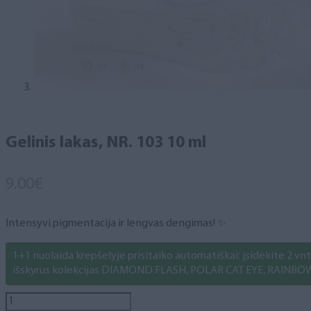
Gelinis lakas, NR. 103 10 ml
9.00
€
Intensyvi pigmentacija ir lengvas dengimas! ✨
1+1 nuolaida krepšelyje prisitaiko automatiškai: įsidėkite 2 vnt. 
išskyrus kolekcijas DIAMOND FLASH, POLAR CAT EYE, RAINBO
produkto