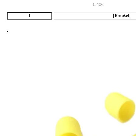
0.40
€
Į Krepšelį