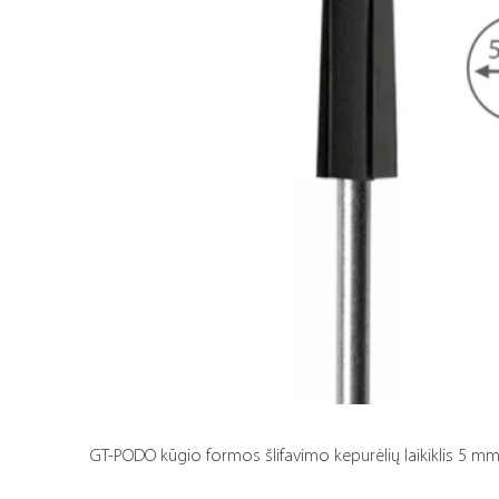
GT-PODO kūgio formos šlifavimo kepurėlių laikiklis 5 mm 