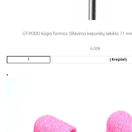
GT-PODO kūgio formos šlifavimo kepurėlių laikiklis 11 mm 
6.00
€
Į Krepšelį