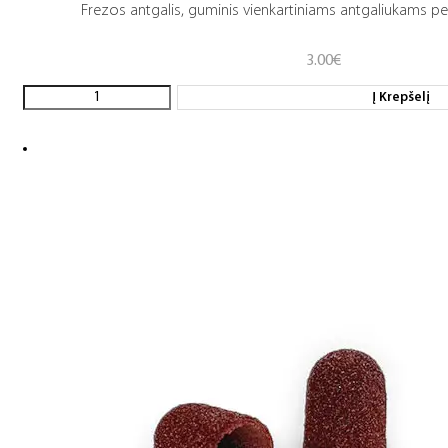
Frezos antgalis, guminis vienkartiniams antgaliukams p
3.00
€
Į Krepšelį