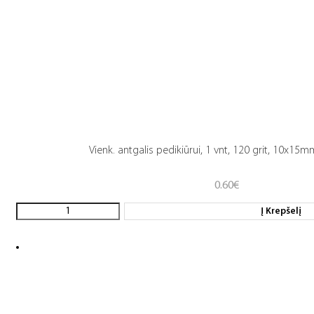
Vienk. antgalis pedikiūrui, 1 vnt, 120 grit, 10x15
0.60
€
Į Krepšelį