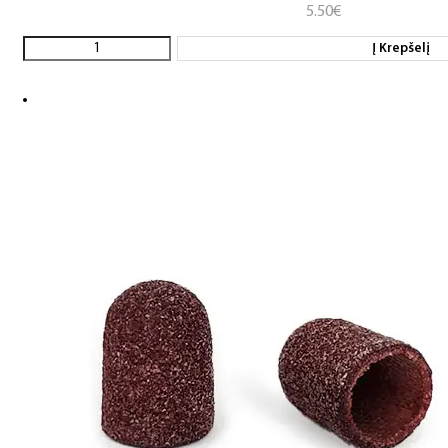
5.50
€
Į Krepšelį