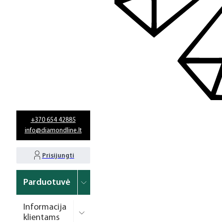
+370 654 42885
info@diamondline.lt
Prisijungti
Parduotuvė
Informacija
klientams