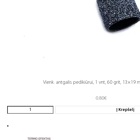
Vienk. antgalis pedikiūrui, 1 vnt, 60 grit, 13×19
0.80
€
Į Krepšelį