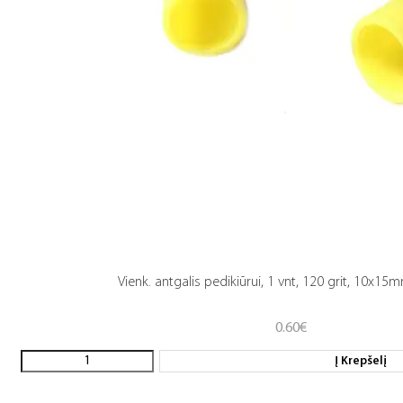
Vienk. antgalis pedikiūrui, 1 vnt, 120 grit, 10x15
0.60
€
Į Krepšelį