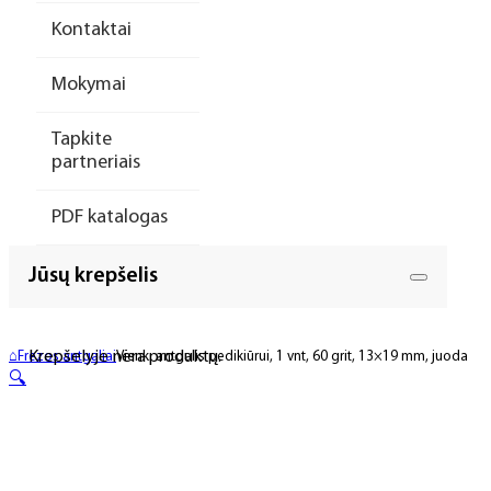
Kontaktai
Mokymai
Tapkite
partneriais
PDF katalogas
Jūsų krepšelis
Krepšelyje nėra produktų.
⌂
Frezos antgaliai
Vienk. antgalis pedikiūrui, 1 vnt, 60 grit, 13×19 mm, juoda
🔍