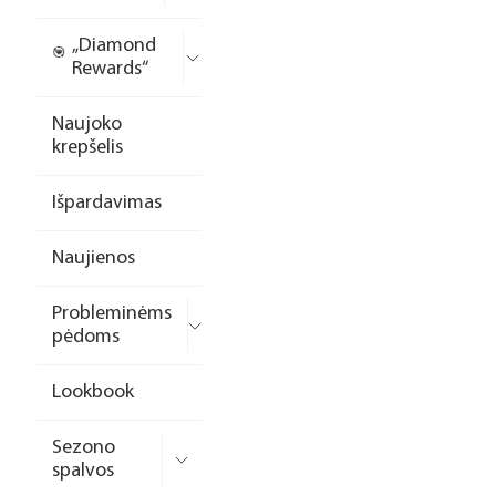
„Diamond
Rewards“
Naujoko
krepšelis
Išpardavimas
Naujienos
Probleminėms
pėdoms
Lookbook
Sezono
spalvos