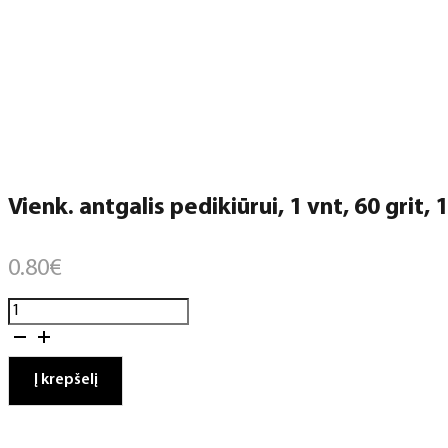
Vienk. antgalis pedikiūrui, 1 vnt, 60 grit
0.80
€
produkto
kiekis:
Vienk.
antgalis
Į krepšelį
pedikiūrui,
1
vnt,