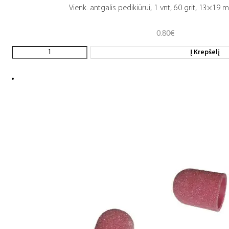
Vienk. antgalis pedikiūrui, 1 vnt, 60 grit, 13×19
0.80
€
Į Krepšelį