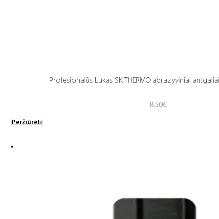
Profesionalūs Lukas SK THERMO abrazyviniai antgaliai
8.50
€
Peržiūrėti