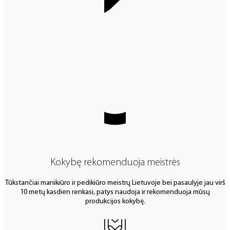
Kokybę rekomenduoja meistrės
Tūkstančiai manikiūro ir pedikiūro meistrų Lietuvoje bei pasaulyje jau virš
10 metų kasdien renkasi, patys naudoja ir rekomenduoja mūsų
produkcijos kokybę.