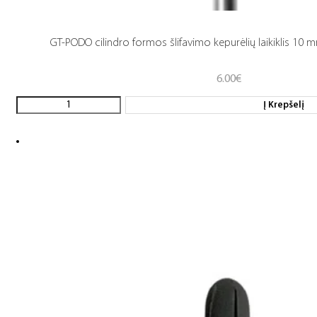
GT-PODO cilindro formos šlifavimo kepurėlių laikiklis 10 mm
6.00
€
Į Krepšelį