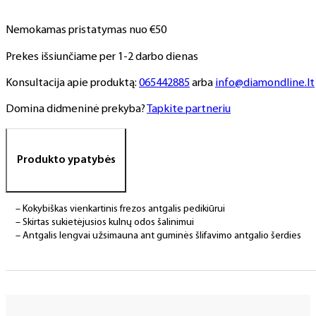
60
grit,
Nemokamas pristatymas nuo €50
13x19
mm,
Prekes išsiunčiame per 1-2 darbo dienas
juoda
Konsultacija apie produktą:
065442885
arba
info@diamondline.lt
Domina didmeninė prekyba?
Tapkite partneriu
Produkto ypatybės
– Kokybiškas vienkartinis frezos antgalis pedikiūrui
– Skirtas sukietėjusios kulnų odos šalinimui
– Antgalis lengvai užsimauna ant guminės šlifavimo antgalio šerdies