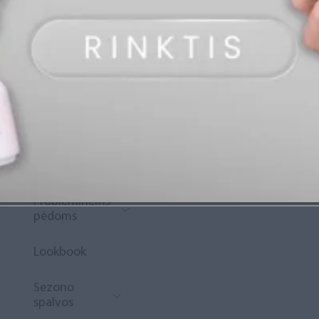
„Diamond
Rewards“
Naujoko
krepšelis
Išpardavimas
Naujienos
Probleminėms
pėdoms
Lookbook
Sezono
spalvos