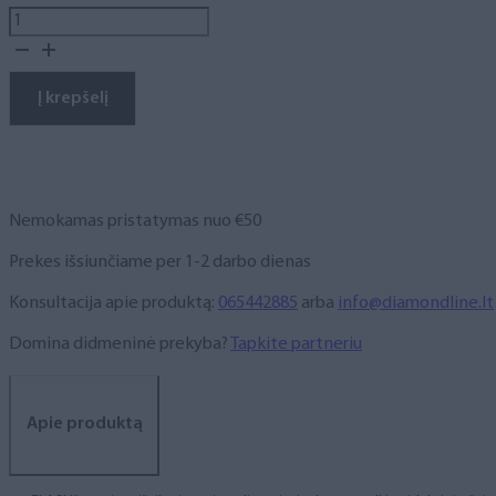
produkto
kiekis:
FLASH
THIXOTROPIC
Į krepšelį
GEL
Nr.1
šviesą
atspindintis
savaime
Nemokamas pristatymas nuo €50
išsilyginantis
UV/LED
Prekes išsiunčiame per 1-2 darbo dienas
gelis,
30ml
Konsultacija apie produktą:
065442885
arba
info@diamondline.lt
/
50ml
Domina didmeninė prekyba?
Tapkite partneriu
Apie produktą