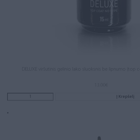
DELUXE viršutinis gelinio lako sluoksnis be lipnumo (top c
13.00
€
Į Krepšelį