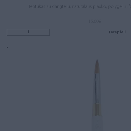
Teptukas su dangteliu, natūralaus plauko, polygeliui, fa
15.00
€
Į Krepšelį