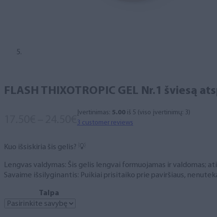
FLASH THIXOTROPIC GEL Nr.1 šviesą atspi
Įvertinimas:
5.00
iš 5 (viso įvertinimų:
3
)
Price
17.50
€
–
24.50
€
3
customer reviews
range:
17.50€
Kuo išsiskiria šis gelis? 💡
through
24.50€
Lengvas valdymas: Šis gelis lengvai formuojamas ir valdomas; atit
Savaime išsilyginantis: Puikiai prisitaiko prie paviršiaus, nenuteka
Talpa