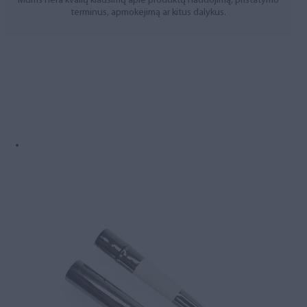
Mums nėra kvailų klausimų apie produktų naudojimą, pristatymo
terminus, apmokėjimą ar kitus dalykus.