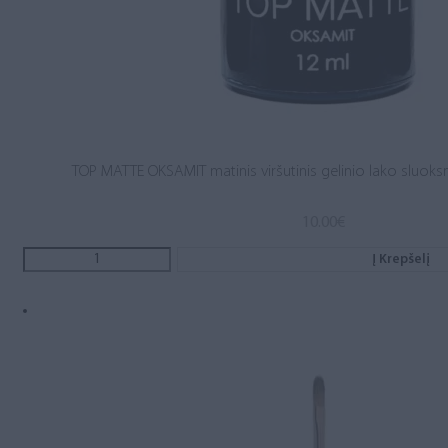
TOP MATTE OKSAMIT matinis viršutinis gelinio lako sluoksn
10.00
€
Į Krepšelį