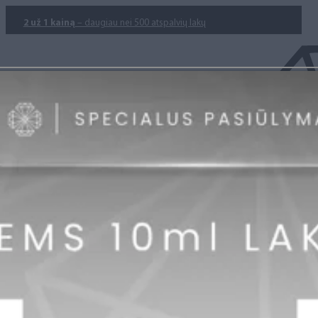
2 už 1 kainą
– daugiau nei 500 atspalvių lakų