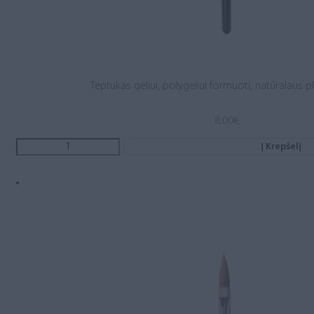
Teptukas geliui, polygeliui formuoti, natūralaus p
8.00
€
Į Krepšelį