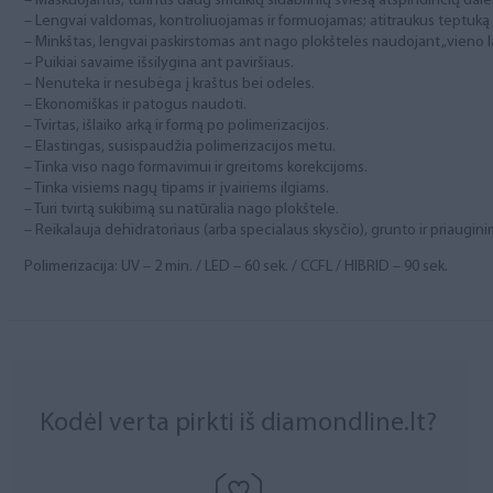
– Maskuojantis, turintis daug smulkių sidabrinių šviesą atspindinčių dalel
– Lengvai valdomas, kontroliuojamas ir formuojamas; atitraukus teptuką 
– Minkštas, lengvai paskirstomas ant nago plokštelės naudojant „vieno l
– Puikiai savaime išsilygina ant paviršiaus.
– Nenuteka ir nesubėga į kraštus bei odeles.
– Ekonomiškas ir patogus naudoti.
– Tvirtas, išlaiko arką ir formą po polimerizacijos.
– Elastingas, susispaudžia polimerizacijos metu.
– Tinka viso nago formavimui ir greitoms korekcijoms.
– Tinka visiems nagų tipams ir įvairiems ilgiams.
– Turi tvirtą sukibimą su natūralia nago plokštele.
– Reikalauja dehidratoriaus (arba specialaus skysčio), grunto ir priaugin
Polimerizacija: UV – 2 min. / LED – 60 sek. / CCFL / HIBRID – 90 sek.
Kodėl verta pirkti iš diamondline.lt?