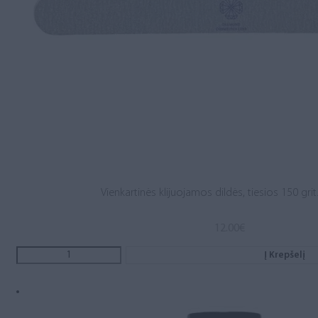
Vienkartinės klijuojamos dildės, tiesios 150 grit.
12.00
€
Į Krepšelį