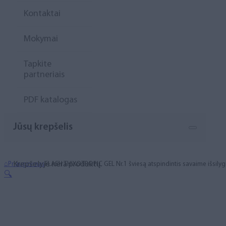
Kontaktai
Mokymai
Tapkite
partneriais
PDF katalogas
Jūsų krepšelis
Krepšelyje nėra produktų.
⌂
Priauginimas
FLASH THIXOTROPIC GEL Nr.1 šviesą atspindintis savaime išsilyg
🔍