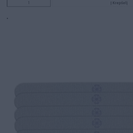
Į Krepšelį