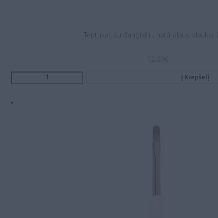
Teptukas su dangteliu, natūralaus plauko, 
12.00
€
Į Krepšelį