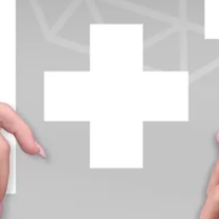
+370 654 42885
info@diamondline.lt
Prisijungti
Parduotuvė
Informacija
klientams