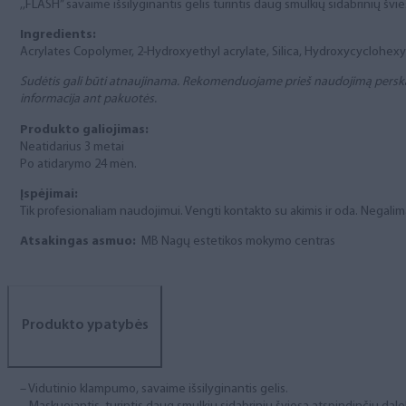
,,FLASH” savaime išsilyginantis gelis turintis daug smulkių sidabrinių švie
Ingredients:
Acrylates Copolymer, 2-Hydroxyethyl acrylate, Silica, Hydroxycyclohexyl
Sudėtis gali būti atnaujinama. Rekomenduojame prieš naudojimą perskai
informacija ant pakuotės.
Produkto galiojimas:
Neatidarius 3 metai
Po atidarymo 24 mėn.
Įspėjimai:
Tik profesionaliam naudojimui. Vengti kontakto su akimis ir oda. Negali
Atsakingas asmuo:
MB Nagų estetikos mokymo centras
Produkto ypatybės
– Vidutinio klampumo, savaime išsilyginantis gelis.