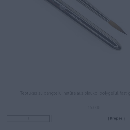
Teptukas su dangteliu, natūralaus plauko, polygeliui, fast ge
15.00
€
Į Krepšelį