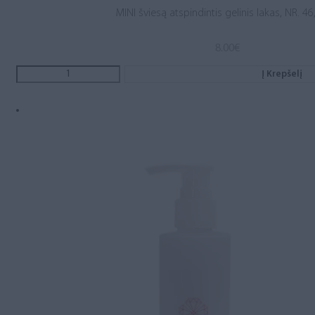
MINI šviesą atspindintis gelinis lakas, NR. 46
8.00
€
Į Krepšelį