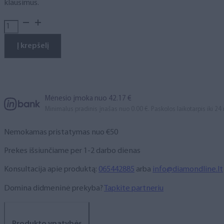
klausimus.
produkto
kiekis:
Nova
Į krepšelį
Flair
TAIFUN
MINI
profesionali
dulkių
Mėnesio įmoka nuo 42.17 €
surinkimo
Minimalus pradinis įnašas nuo 0.00 €. Paskolos laikotarpis iki 24
sistema
(įmontuojama
Nemokamas pristatymas nuo €50
į
stalą)
Prekes išsiunčiame per 1-2 darbo dienas
Konsultacija apie produktą:
065442885
arba
info@diamondline.lt
Domina didmeninė prekyba?
Tapkite partneriu