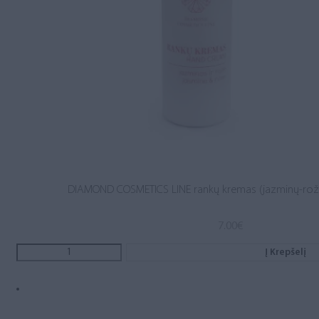
DIAMOND COSMETICS LINE rankų kremas (jazminų-roži
7.00
€
Į Krepšelį