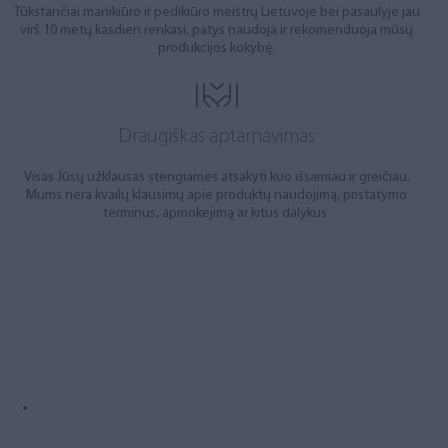
Tūkstančiai manikiūro ir pedikiūro meistrų Lietuvoje bei pasaulyje jau
virš 10 metų kasdien renkasi, patys naudoja ir rekomenduoja mūsų
produkcijos kokybę.
Draugiškas aptarnavimas
Visas Jūsų užklausas stengiamės atsakyti kuo išsamiau ir greičiau.
Mums nėra kvailų klausimų apie produktų naudojimą, pristatymo
terminus, apmokėjimą ar kitus dalykus.