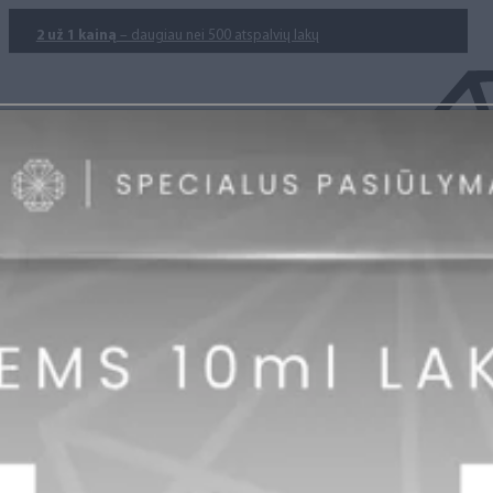
2 už 1 kainą
– daugiau nei 500 atspalvių lakų