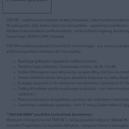
Produkto ypatybės
TAIFUN – aukščiausios kokybės dulkių ištraukėjai, sukurti profesionalioms 
tik galingumu, tyliu darbu, bet ir yra itin patikimi – gamintojo suteikiama
Idealiai tinka manikiūro profesionalams, vertinantiems higieną, komfortą i
Gamintojas: NOVA FLAIR, Vokietija
TAIFUN modeliai pažymėti GreenTech technologija – yra vieni pažangiausi
aukščiausią rinkos standartą dėl šių savybių:
Ypatingai galingas ir ilgaamžis variklio motoras;
Triukšmo lygis vidutiniu / maksimaliu režimu: tik 56 / 62 dB;
Dulkės filtruojamos per aktyvuotos anglies filtrą. Dėl šios technol
Tvirtas milteliniu būdu dengtas aliuminio korpusas su dailiu dizai
Energiją taupantis ir itin efektyvus ventiliatorius GreenTech EC-
Dulkių ištraukimo greitis reguliuojasi paprastai – vos vienu mygtuk
valdymas”;
Rekomenduojama alergiškiems, jautriais akis turintiems meistram
Gamintojo suteikiama garantija – net 15 metų.Galite rinktis iš trij
“TAIFUN MINI” modelio techniniai duomenys:
Mažesnis ir lengvesnis nei TAIFUN 1, tačiau pasiekia tokią pat
320 m³/h 
santykio! Pagrindinis šio modelio skirtumas – korpuso forma ir tiesiogini