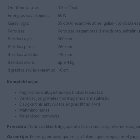
Oro tūrio srautas:
320 m³/val.
Energijos suvartojimas:
60 W
Garso lygis:
55 dB(A) esant vidutinei galiai < 65 dB(A) esa
Korpusas:
Korpusas pagamintas iš anoduoto, milteliniu
Bendras gylis:
300 mm
Bendras plotis:
260 mm
Bendras aukštis:
140 mm
Bendras svoris:
apie 4 kg
Išgręžtos skylės skersmuo:
16 cm
Komplektacija:
Pagrindinis dulkių ištraukėjo blokas (aparatas)
Ventiliacijos grotelės montuojamos ant stalviršio
Daugkartinis aktyvuotos anglies filtras 1 vnt.
Maitinimo laidas
Naudojimo instrukcija
Priežiūra:
Norint užtikrinti ilgą aparato tarnavimo laiką, rekomenduojama r
Garantija:
15 metų prietaiso garantiją užtikrina gamintojas, todėl įsigi