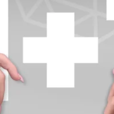
+370 654 42885
info@diamondline.lt
Prisijungti
Parduotuvė
Informacija
klientams