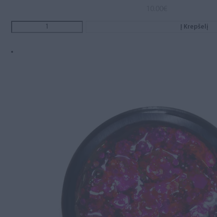
10.00
€
Į Krepšelį