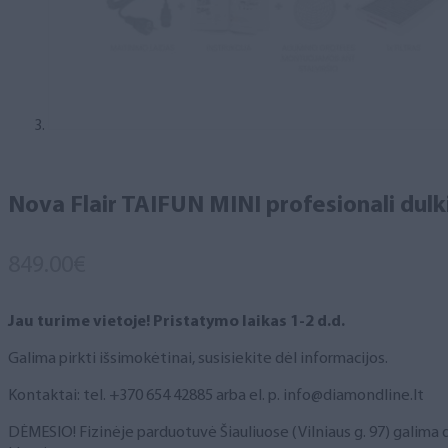
Nova Flair TAIFUN MINI profesionali dulk
849.00
€
Jau turime vietoje! Pristatymo laikas 1-2 d.d.
Galima pirkti išsimokėtinai, susisiekite dėl informacijos.
Kontaktai: tel. +370 654 42885 arba el. p. info@diamondline.lt
DĖMESIO! Fizinėje parduotuvė Šiauliuose (Vilniaus g. 97) galima du