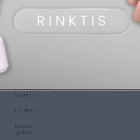
„Diamond
Rewards“
Naujoko
krepšelis
Išpardavimas
Naujienos
Probleminėms
pėdoms
Lookbook
Sezono
spalvos