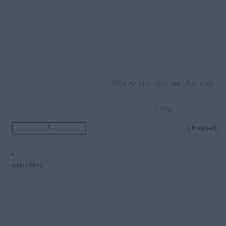
MINI gelinis lakas, NR. 266, 6 ml
7.00
€
Į Krepšelį
HEMA FREE