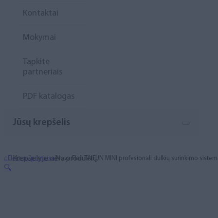
Kontaktai
Mokymai
Tapkite
partneriais
PDF katalogas
Jūsų krepšelis
Krepšelyje nėra produktų.
⌂
Elektros prietaisai
Nova Flair TAIFUN MINI profesionali dulkių surinkimo siste
🔍