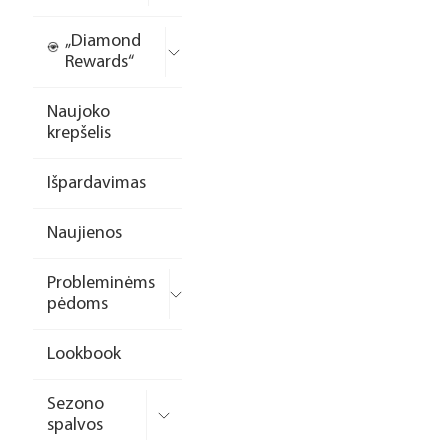
„Diamond
Rewards“
Naujoko
krepšelis
Išpardavimas
Naujienos
Probleminėms
pėdoms
Lookbook
Sezono
spalvos