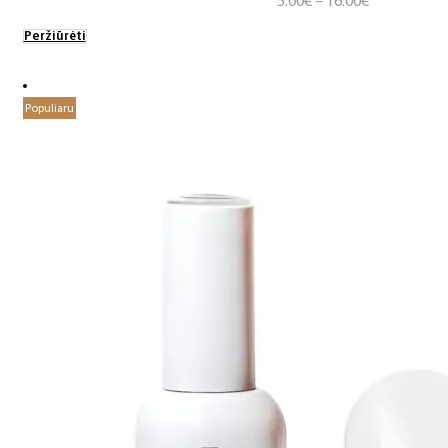
Price
5.00
€
–
16.00
€
range:
Peržiūrėti
5.00€
through
16.00€
Populiaru