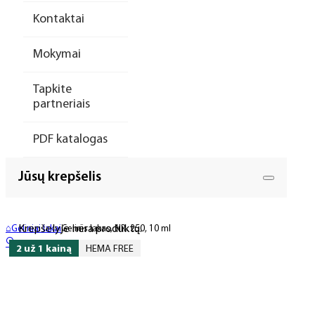
Kontaktai
Mokymai
Tapkite
partneriais
PDF katalogas
Jūsų krepšelis
Krepšelyje nėra produktų.
⌂
Geliniai lakai
Gelinis lakas, NR. 250, 10 ml
🔍
2 už 1 kainą
HEMA FREE