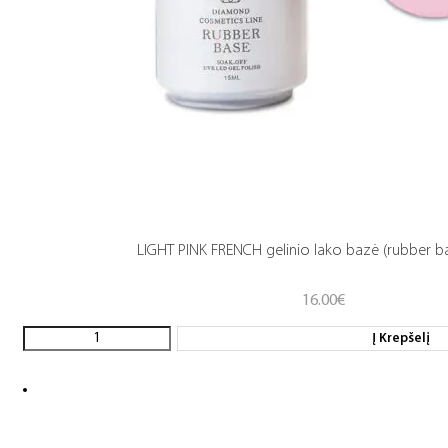
LIGHT PINK FRENCH gelinio lako bazė (rubber b
16.00
€
Į Krepšelį