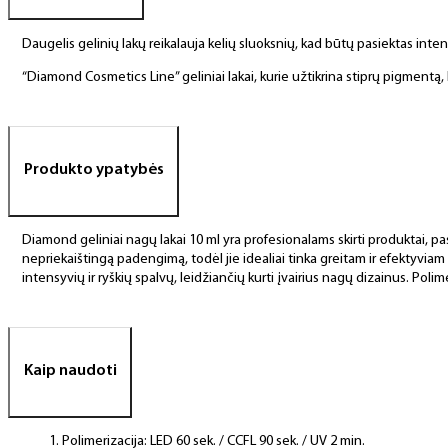
Daugelis gelinių lakų reikalauja kelių sluoksnių, kad būtų pasiektas int
“Diamond Cosmetics Line” geliniai lakai, kurie užtikrina stiprų pigment
Produkto ypatybės
Diamond geliniai nagų lakai 10 ml yra profesionalams skirti produktai, pas
nepriekaištingą padengimą, todėl jie idealiai tinka greitam ir efektyviam
intensyvių ir ryškių spalvų, leidžiančių kurti įvairius nagų dizainus. Polim
Kaip naudoti
Polimerizacija: LED 60 sek. / CCFL 90 sek. / UV 2 min.