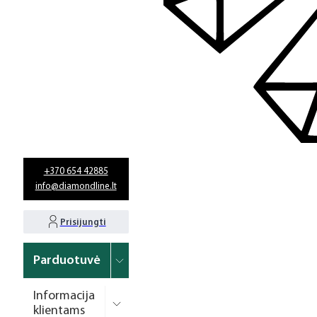
+370 654 42885
info@diamondline.lt
Prisijungti
Parduotuvė
Informacija
klientams