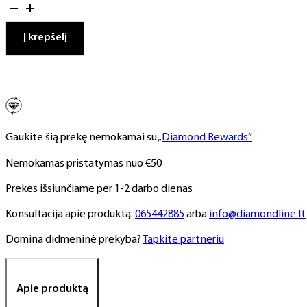
kiekis:
Gelinis
lakas,
Į krepšelį
NR.
250,
10
ml
Gaukite šią prekę nemokamai su
„Diamond Rewards“
Nemokamas pristatymas nuo €50
Prekes išsiunčiame per 1-2 darbo dienas
Konsultacija apie produktą:
065442885
arba
info@diamondline.lt
Domina didmeninė prekyba?
Tapkite partneriu
Apie produktą