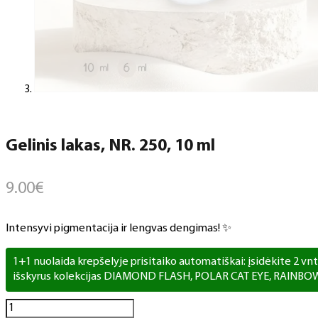
Gelinis lakas, NR. 250, 10 ml
9.00
€
Intensyvi pigmentacija ir lengvas dengimas! ✨
1+1 nuolaida krepšelyje prisitaiko automatiškai: įsidėkite 2 vnt. 
išskyrus kolekcijas DIAMOND FLASH, POLAR CAT EYE, RAINBO
produkto