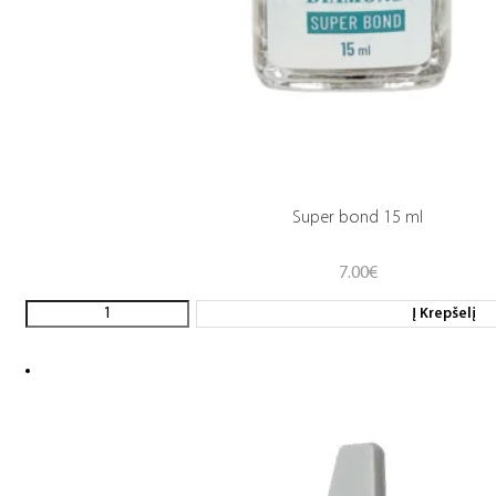
Super bond 15 ml
7.00
€
Į Krepšelį