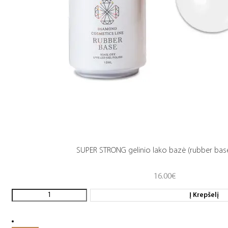
SUPER STRONG gelinio lako bazė (rubber base
16.00
€
Į Krepšelį