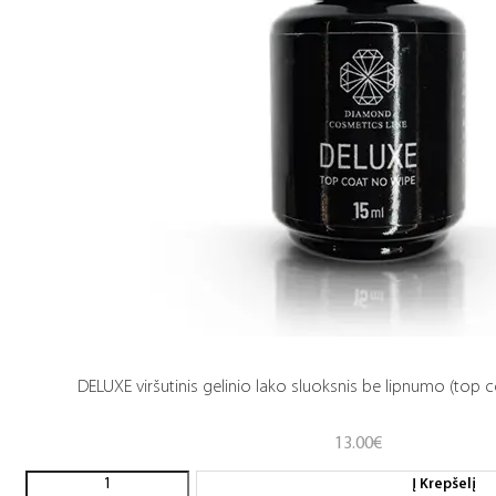
DELUXE viršutinis gelinio lako sluoksnis be lipnumo (top c
13.00
€
Į Krepšelį