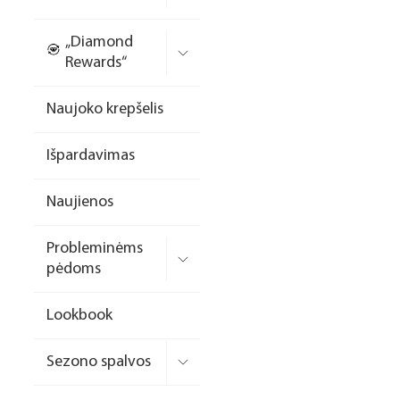
Nagų priauginimo
„Diamond
formelės/priedai
Rewards“
Skysčiai nago paruošimui
Naujoko krepšelis
Dildės
Išpardavimas
Įrankiai
Frezos antgaliai
Naujienos
Teptukai
Probleminėms
Laufwunder pėdų priežiūra
pėdoms
SPA linija
Lookbook
Dizaino/dekoravimo
priemonės
Sezono spalvos
Elektros prietaisai