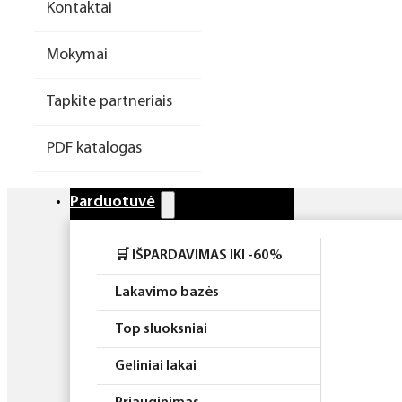
Kontaktai
Higiena
Mokymai
Atributika
Tapkite partneriais
Rinkiniai
PDF katalogas
Parduotuvė
🛒 IŠPARDAVIMAS IKI -60%
Lakavimo bazės
Top sluoksniai
Geliniai lakai