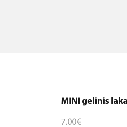
MINI gelinis laka
7.00
€