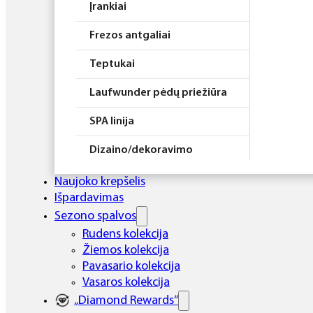
Įrankiai
Frezos antgaliai
Teptukai
Laufwunder pėdų priežiūra
SPA linija
Dizaino/dekoravimo
priemonės
Naujoko krepšelis
Elektros prietaisai
Išpardavimas
Sezono spalvos
Higiena
Rudens kolekcija
Žiemos kolekcija
Atributika
Pavasario kolekcija
Rinkiniai
Vasaros kolekcija
„Diamond Rewards“