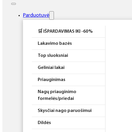
Elektros prietaisai
Higiena
Parduotuvė
Atributika
🛒 IŠPARDAVIMAS IKI -60%
Rinkiniai
Lakavimo bazės
Top sluoksniai
Geliniai lakai
Priauginimas
Nagų priauginimo
formelės/priedai
Skysčiai nago paruošimui
Dildės