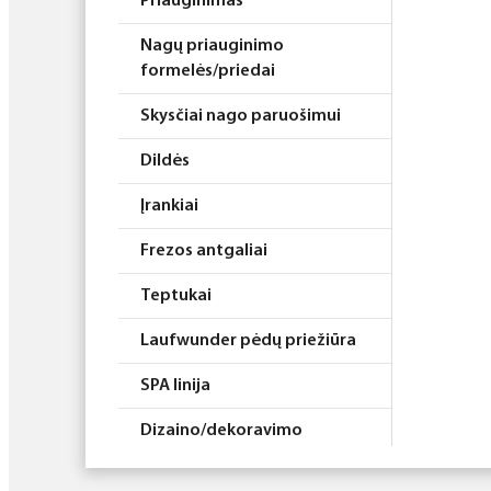
Priauginimas
Nagų priauginimo
formelės/priedai
Skysčiai nago paruošimui
Dildės
Įrankiai
Frezos antgaliai
Teptukai
Laufwunder pėdų priežiūra
SPA linija
Dizaino/dekoravimo
priemonės