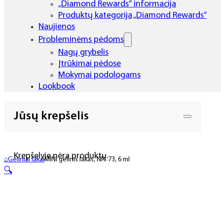
„Diamond Rewards“ informacija
Produktų kategorija „Diamond Rewards“
Naujienos
Probleminėms pėdoms
Nagų grybelis
Įtrūkimai pėdose
Mokymai podologams
Lookbook
Jūsų krepšelis
Krepšelyje nėra produktų.
⌂
Geliniai lakai
MINI gelinis lakas, NR. 73, 6 ml
🔍