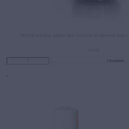
DELUXE viršutinis gelinio lako sluoksnis be lipnumo (top c
13.00
€
Į Krepšelį