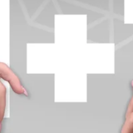
+370 654 42885
info@diamondline.lt
Prisijungti
Parduotuvė
Informacija
klientams