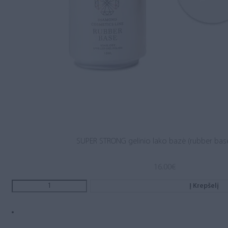
SUPER STRONG gelinio lako bazė (rubber base
16.00
€
Į Krepšelį