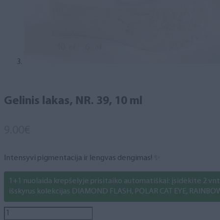
Gelinis lakas, NR. 39, 10 ml
9.00
€
Intensyvi pigmentacija ir lengvas dengimas! ✨
1+1 nuolaida krepšelyje prisitaiko automatiškai: įsidėkite 2 vnt. 
išskyrus kolekcijas DIAMOND FLASH, POLAR CAT EYE, RAINBO
produkto