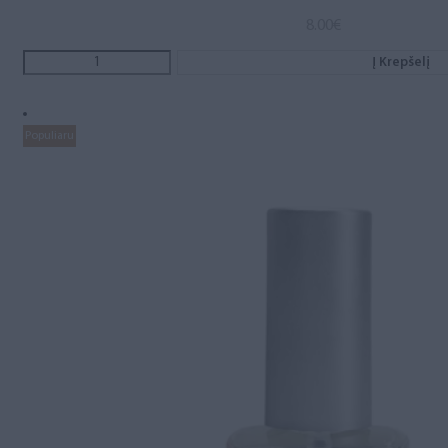
8.00
€
Į Krepšelį
Populiaru