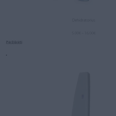
Dehidratorius
Price
5.00
€
–
16.00
€
range:
Peržiūrėti
5.00€
through
16.00€