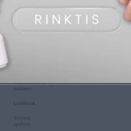
„Diamond
Rewards“
Naujoko
krepšelis
Išpardavimas
Naujienos
Probleminėms
pėdoms
Lookbook
Sezono
spalvos