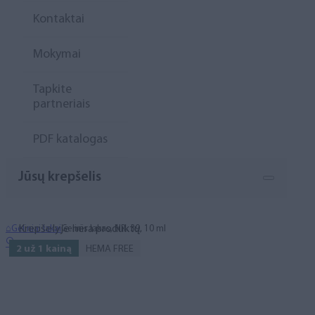
Kontaktai
Mokymai
Tapkite
partneriais
PDF katalogas
Jūsų krepšelis
Krepšelyje nėra produktų.
⌂
Geliniai lakai
Gelinis lakas, NR. 39, 10 ml
🔍
2 už 1 kainą
HEMA FREE