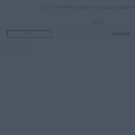
LIGHT PINK FRENCH gelinio lako bazė (rubber b
16.00
€
Į Krepšelį