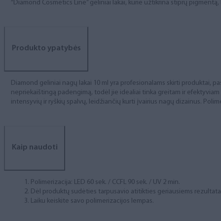
“Diamond Cosmetics Line” geliniai lakai, kurie užtikrina stiprų pigment
Produkto ypatybės
Diamond geliniai nagų lakai 10 ml yra profesionalams skirti produktai, pas
nepriekaištingą padengimą, todėl jie idealiai tinka greitam ir efektyviam
intensyvių ir ryškių spalvų, leidžiančių kurti įvairius nagų dizainus. Polim
Kaip naudoti
Polimerizacija: LED 60 sek. / CCFL 90 sek. / UV 2 min.
Dėl produktų sudėties tarpusavio atitikties geriausiems rezulta
Laiku keiskite savo polimerizacijos lempas.