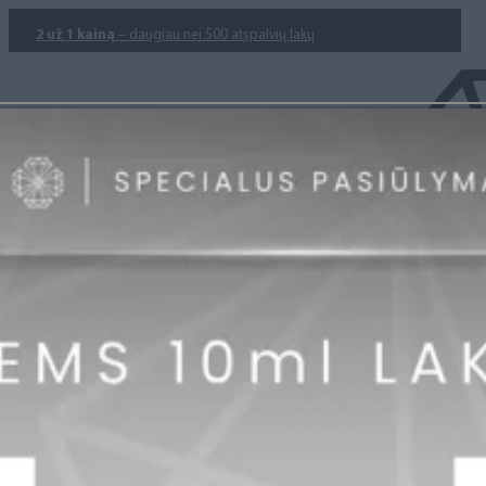
2 už 1 kainą
– daugiau nei 500 atspalvių lakų