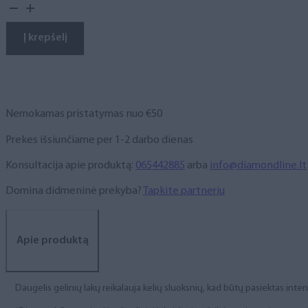
kiekis:
Gelinis
lakas,
Į krepšelį
NR.
39,
10
ml
Nemokamas pristatymas nuo €50
Prekes išsiunčiame per 1-2 darbo dienas
Konsultacija apie produktą:
065442885
arba
info@diamondline.lt
Domina didmeninė prekyba?
Tapkite partneriu
Apie produktą
Daugelis gelinių lakų reikalauja kelių sluoksnių, kad būtų pasiektas int