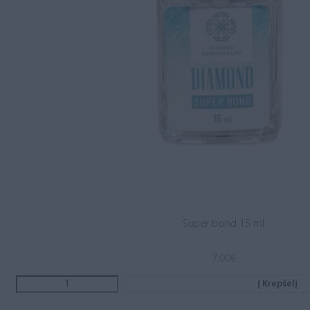
Super bond 15 ml
7.00
€
Į Krepšelį