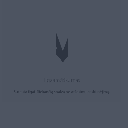
Ilgaamžiškumas
Suteikia ilgai išliekančią spalvą be atšokimų ar skilinėjimų.