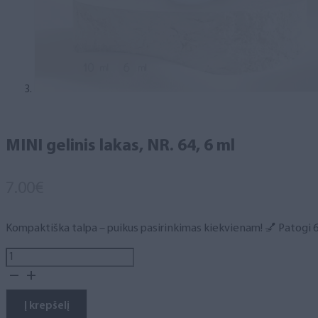
MINI gelinis lakas, NR. 64, 6 ml
7.00
€
Kompaktiška talpa – puikus pasirinkimas kiekvienam! 💅 Patogi 6 m
produkto
kiekis:
MINI
gelinis
Į krepšelį
lakas,