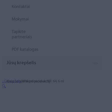
Kontaktai
Mokymai
Tapkite
partneriais
PDF katalogas
Jūsų krepšelis
Krepšelyje nėra produktų.
⌂
Geliniai lakai
MINI gelinis lakas, NR. 64, 6 ml
🔍