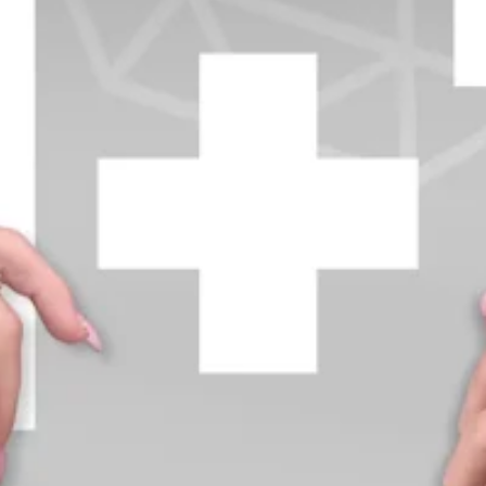
+370 654 42885
info@diamondline.lt
Prisijungti
Parduotuvė
Informacija
klientams