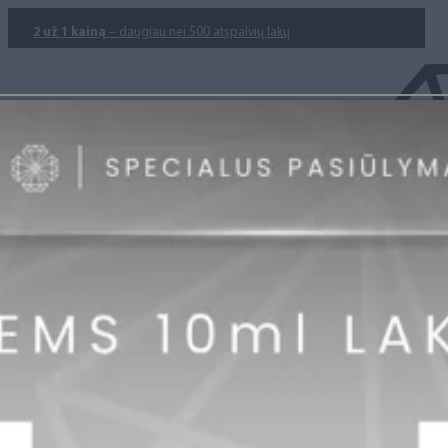
2 už 1 kainą
– daugiau nei 500 atspalvių lakų