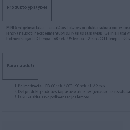
Produkto ypatybės
MINI 6 ml geliniai lakai – tai aukštos kokybės produktai sukurti profesional
lengva naudoti ir eksperimentuoti su įvairiais atspalviais. Geliniai lakai yr
Polimerizacija: LED lempa – 60 sek., UV lempa – 2 min., CCFL lempa – 90 s
Kaip naudoti
Polimerizacija: LED 60 sek. / CCFL 90 sek. / UV 2 min.
Dėl produktų sudėties tarpusavio atitikties geriausiems rezulta
Laiku keiskite savo polimerizacijos lempas.