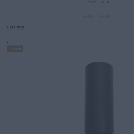
Dehidratorius
Price
5.00
€
–
16.00
€
range:
Peržiūrėti
5.00€
through
16.00€
Populiaru