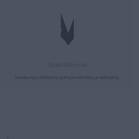
Ilgaamžiškumas
Suteikia ilgai išliekančią spalvą be atšokimų ar skilinėjimų.