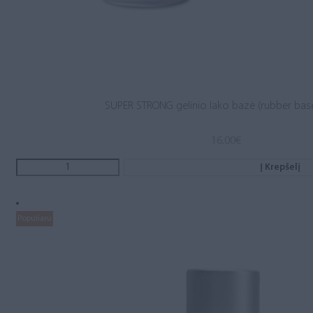
SUPER STRONG gelinio lako bazė (rubber base
16.00
€
Į Krepšelį
Populiaru