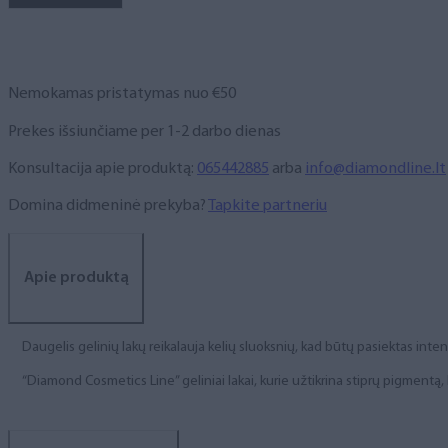
NR.
64,
6
ml
Nemokamas pristatymas nuo €50
Prekes išsiunčiame per 1-2 darbo dienas
Konsultacija apie produktą:
065442885
arba
info@diamondline.lt
Domina didmeninė prekyba?
Tapkite partneriu
Apie produktą
Daugelis gelinių lakų reikalauja kelių sluoksnių, kad būtų pasiektas int
“Diamond Cosmetics Line” geliniai lakai, kurie užtikrina stiprų pigment