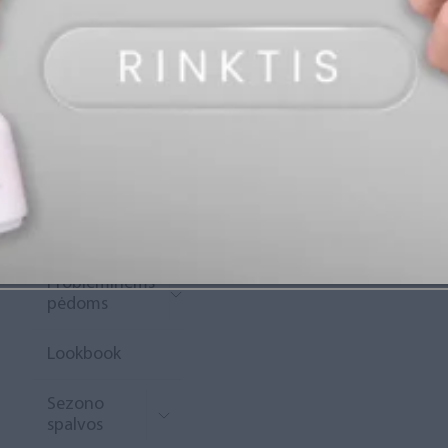
„Diamond
Rewards“
Naujoko
krepšelis
Išpardavimas
Naujienos
Probleminėms
pėdoms
Lookbook
Sezono
spalvos