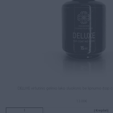
DELUXE viršutinis gelinio lako sluoksnis be lipnumo (top c
13.00
€
Į Krepšelį