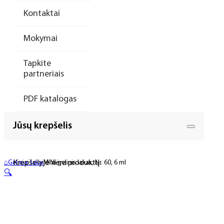
Kontaktai
Mokymai
Tapkite
partneriais
PDF katalogas
Jūsų krepšelis
Krepšelyje nėra produktų.
⌂
Geliniai lakai
MINI gelinis lakas, Nr. 60, 6 ml
🔍