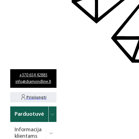
+370 654 42885
info@diamondline.lt
Prisijungti
Parduotuvė
Informacija
klientams