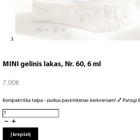
MINI gelinis lakas, Nr. 60, 6 ml
7.00
€
Kompaktiška talpa – puikus pasirinkimas kiekvienam! 💅 Patogi 6 m
produkto
kiekis:
MINI
gelinis
Į krepšelį
lakas,