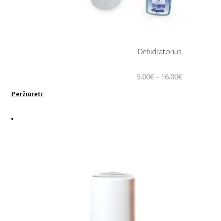
Dehidratorius
Price
5.00
€
–
16.00
€
range:
Peržiūrėti
5.00€
through
16.00€