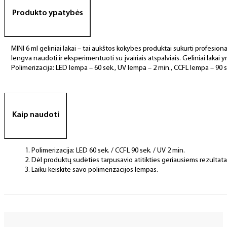
Produkto ypatybės
MINI 6 ml geliniai lakai – tai aukštos kokybės produktai sukurti profesional
lengva naudoti ir eksperimentuoti su įvairiais atspalviais. Geliniai lakai yr
Polimerizacija: LED lempa – 60 sek., UV lempa – 2 min., CCFL lempa – 90 s
Kaip naudoti
Polimerizacija: LED 60 sek. / CCFL 90 sek. / UV 2 min.
Dėl produktų sudėties tarpusavio atitikties geriausiems rezulta
Laiku keiskite savo polimerizacijos lempas.