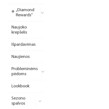
„Diamond
Rewards“
Naujoko
krepšelis
Išpardavimas
Naujienos
Probleminėms
pėdoms
Lookbook
Sezono
spalvos