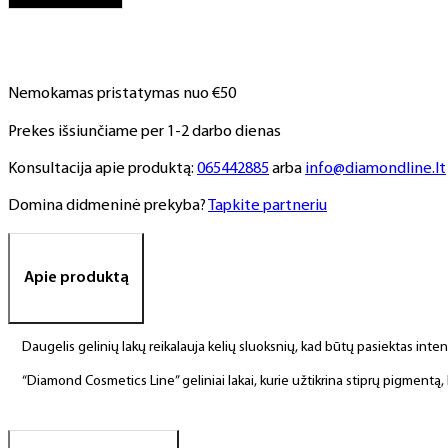
Nr.
60,
6
ml
Nemokamas pristatymas nuo €50
Prekes išsiunčiame per 1-2 darbo dienas
Konsultacija apie produktą:
065442885
arba
info@diamondline.lt
Domina didmeninė prekyba?
Tapkite partneriu
Apie produktą
Daugelis gelinių lakų reikalauja kelių sluoksnių, kad būtų pasiektas int
“Diamond Cosmetics Line” geliniai lakai, kurie užtikrina stiprų pigment