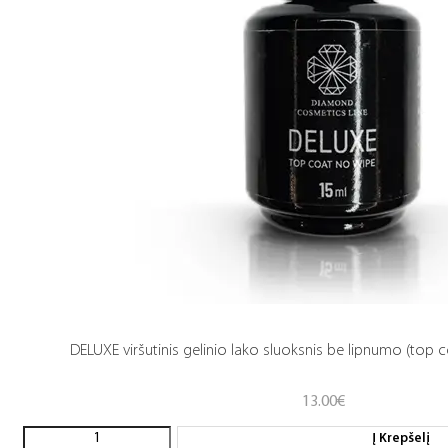
DELUXE viršutinis gelinio lako sluoksnis be lipnumo (top c
13.00
€
Į Krepšelį