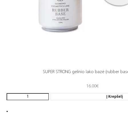
SUPER STRONG gelinio lako bazė (rubber base
16.00
€
Į Krepšelį