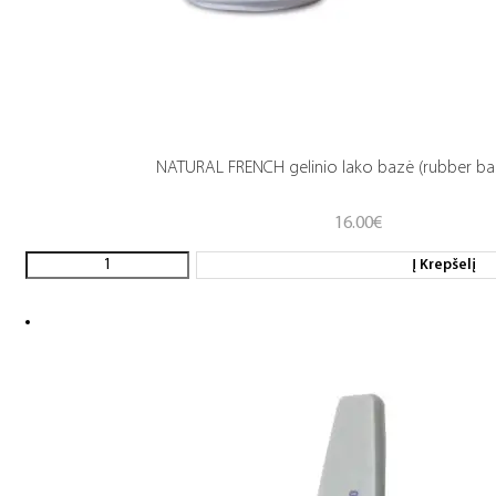
NATURAL FRENCH gelinio lako bazė (rubber ba
16.00
€
Į Krepšelį