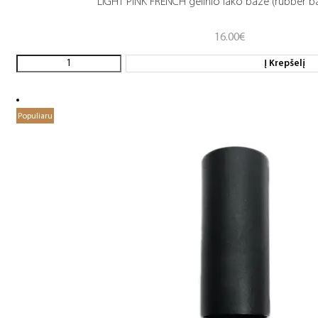
LIGHT PINK FRENCH gelinio lako bazė (rubber b
16.00
€
Į Krepšelį
Populiaru