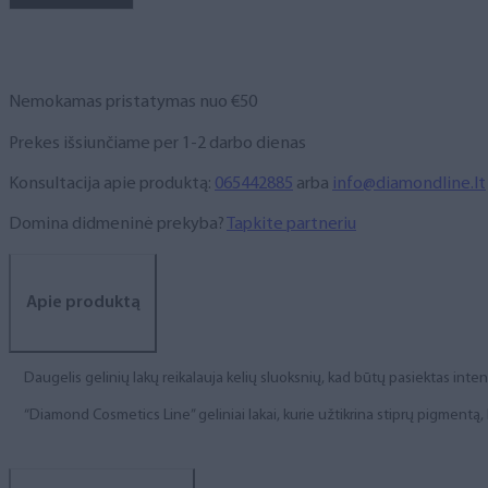
NR.
50,
6
ml
Nemokamas pristatymas nuo €50
Prekes išsiunčiame per 1-2 darbo dienas
Konsultacija apie produktą:
065442885
arba
info@diamondline.lt
Domina didmeninė prekyba?
Tapkite partneriu
Apie produktą
Daugelis gelinių lakų reikalauja kelių sluoksnių, kad būtų pasiektas int
“Diamond Cosmetics Line” geliniai lakai, kurie užtikrina stiprų pigment