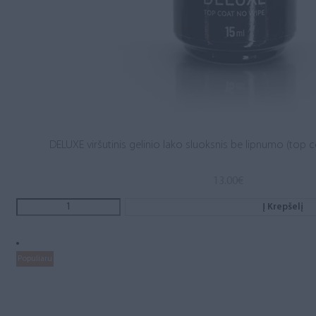
DELUXE viršutinis gelinio lako sluoksnis be lipnumo (top c
13.00
€
Į Krepšelį
Populiaru