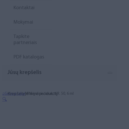
Kontaktai
Mokymai
Tapkite
partneriais
PDF katalogas
Jūsų krepšelis
Krepšelyje nėra produktų.
⌂
Geliniai lakai
MINI gelinis lakas, NR. 50, 6 ml
🔍