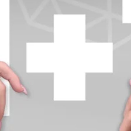
+370 654 42885
info@diamondline.lt
Prisijungti
Parduotuvė
Informacija
klientams