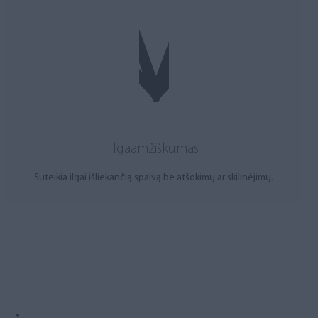
Ilgaamžiškumas
Suteikia ilgai išliekančią spalvą be atšokimų ar skilinėjimų.