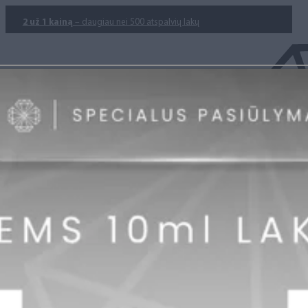
2 už 1 kainą
– daugiau nei 500 atspalvių lakų