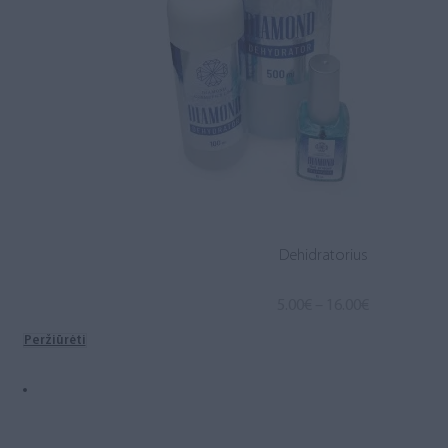
Dehidratorius
Price
5.00
€
–
16.00
€
range:
Peržiūrėti
5.00€
through
16.00€