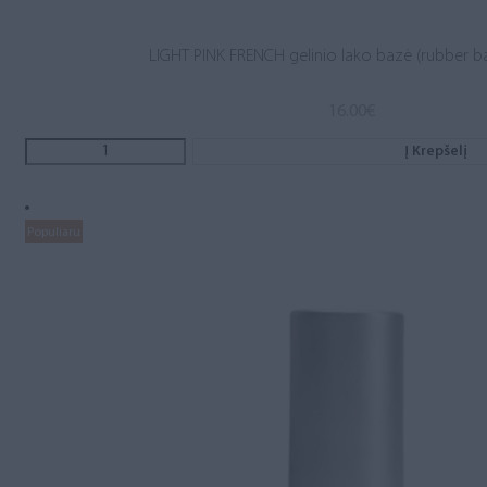
LIGHT PINK FRENCH gelinio lako bazė (rubber b
16.00
€
Į Krepšelį
Populiaru