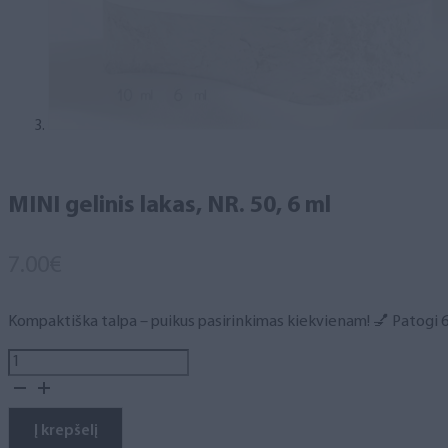
MINI gelinis lakas, NR. 50, 6 ml
7.00
€
Kompaktiška talpa – puikus pasirinkimas kiekvienam! 💅 Patogi 6 m
produkto
kiekis:
MINI
gelinis
Į krepšelį
lakas,