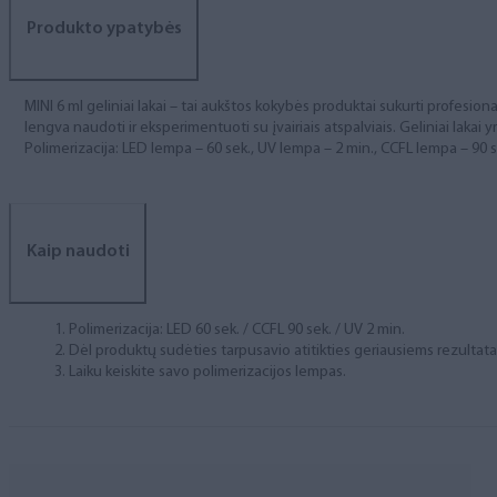
Produkto ypatybės
MINI 6 ml geliniai lakai – tai aukštos kokybės produktai sukurti profesional
lengva naudoti ir eksperimentuoti su įvairiais atspalviais. Geliniai lakai yr
Polimerizacija: LED lempa – 60 sek., UV lempa – 2 min., CCFL lempa – 90 s
Kaip naudoti
Polimerizacija: LED 60 sek. / CCFL 90 sek. / UV 2 min.
Dėl produktų sudėties tarpusavio atitikties geriausiems rezulta
Laiku keiskite savo polimerizacijos lempas.