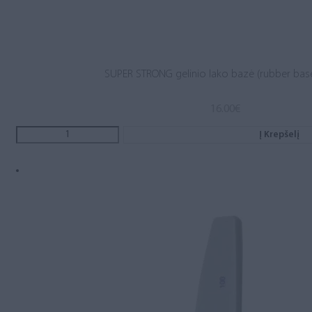
SUPER STRONG gelinio lako bazė (rubber base
16.00
€
Į Krepšelį