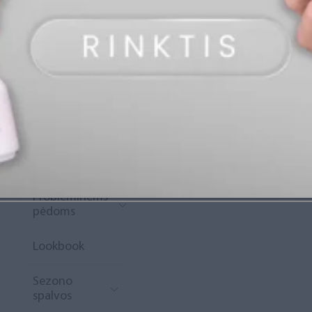
„Diamond
Rewards“
Naujoko
krepšelis
Išpardavimas
Naujienos
Probleminėms
pėdoms
Lookbook
Sezono
spalvos