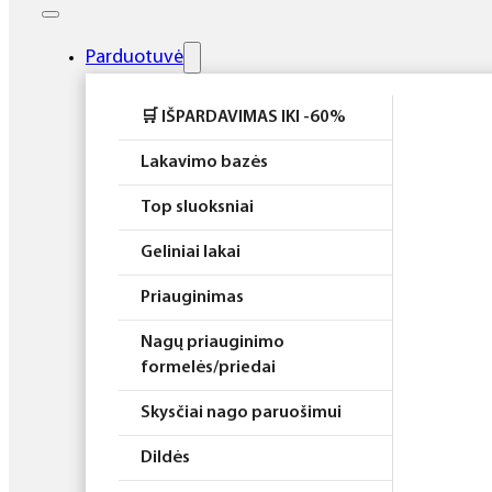
Elektros prietaisai
Higiena
Parduotuvė
Atributika
🛒 IŠPARDAVIMAS IKI -60%
Rinkiniai
Lakavimo bazės
Top sluoksniai
Geliniai lakai
Priauginimas
Nagų priauginimo
formelės/priedai
Skysčiai nago paruošimui
Dildės