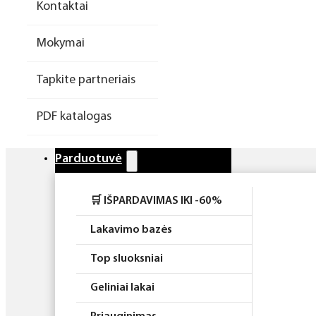
Kontaktai
Higiena
Mokymai
Atributika
Tapkite partneriais
Rinkiniai
PDF katalogas
Parduotuvė
🛒 IŠPARDAVIMAS IKI -60%
Lakavimo bazės
Top sluoksniai
Geliniai lakai