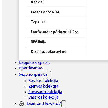
Įrankiai
Frezos antgaliai
Teptukai
Laufwunder pėdų priežiūra
SPA linija
Dizaino/dekoravimo
priemonės
Naujoko krepšelis
Elektros prietaisai
Išpardavimas
Sezono spalvos
Higiena
Rudens kolekcija
Žiemos kolekcija
Atributika
Pavasario kolekcija
Rinkiniai
Vasaros kolekcija
„Diamond Rewards“