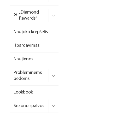
Nagų priauginimo
„Diamond
formelės/priedai
Rewards“
Skysčiai nago paruošimui
Naujoko krepšelis
Dildės
Išpardavimas
Įrankiai
Frezos antgaliai
Naujienos
Teptukai
Probleminėms
Laufwunder pėdų priežiūra
pėdoms
SPA linija
Lookbook
Dizaino/dekoravimo
priemonės
Sezono spalvos
Elektros prietaisai