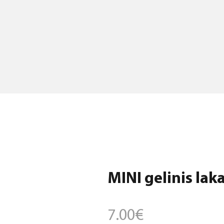
MINI gelinis laka
7.00
€