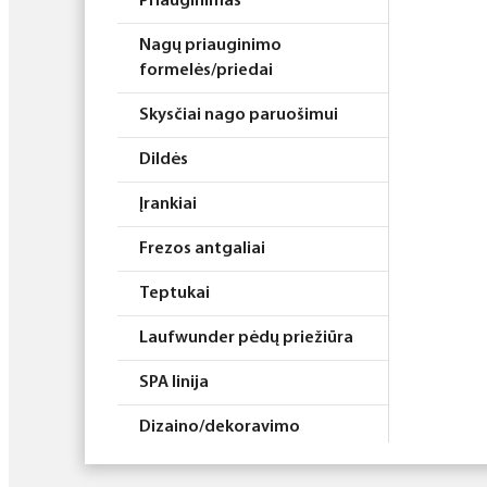
Priauginimas
Nagų priauginimo
formelės/priedai
Skysčiai nago paruošimui
Dildės
Įrankiai
Frezos antgaliai
Teptukai
Laufwunder pėdų priežiūra
SPA linija
Dizaino/dekoravimo
priemonės