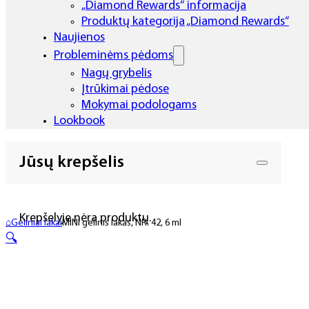
„Diamond Rewards“ informacija
Produktų kategorija „Diamond Rewards“
Naujienos
Probleminėms pėdoms
Nagų grybelis
Įtrūkimai pėdose
Mokymai podologams
Lookbook
Jūsų krepšelis
Krepšelyje nėra produktų.
⌂
Geliniai lakai
MINI gelinis lakas, NR. 42, 6 ml
🔍