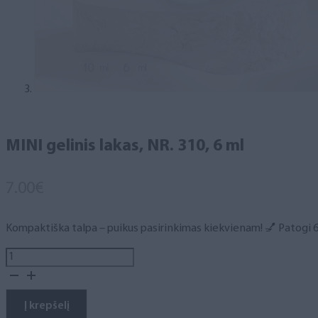
MINI gelinis lakas, NR. 310, 6 ml
7.00
€
Kompaktiška talpa – puikus pasirinkimas kiekvienam! 💅 Patogi 6 m
produkto
kiekis:
MINI
gelinis
Į krepšelį
lakas,