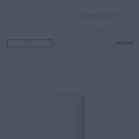
Super bond 15 ml
7.00
€
Į Krepšelį