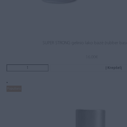
SUPER STRONG gelinio lako bazė (rubber base
16.00
€
Į Krepšelį
Populiaru