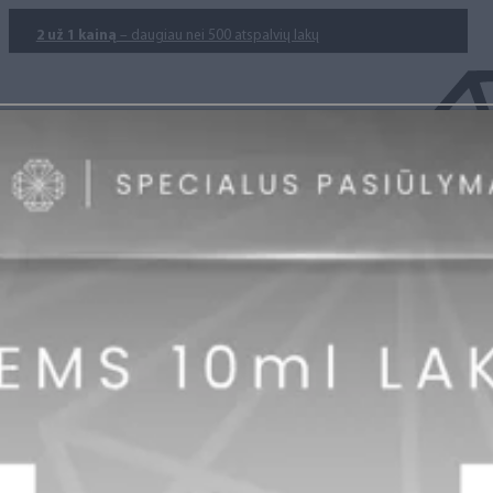
2 už 1 kainą
– daugiau nei 500 atspalvių lakų