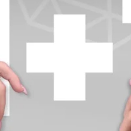
+370 654 42885
info@diamondline.lt
Prisijungti
Parduotuvė
Informacija
klientams