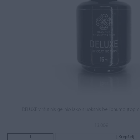
DELUXE viršutinis gelinio lako sluoksnis be lipnumo (top c
13.00
€
Į Krepšelį