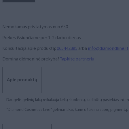
NR.
310,
6
ml
Nemokamas pristatymas nuo €50
Prekes išsiunčiame per 1-2 darbo dienas
Konsultacija apie produktą:
065442885
arba
info@diamondline.lt
Domina didmeninė prekyba?
Tapkite partneriu
Apie produktą
Daugelis gelinių lakų reikalauja kelių sluoksnių, kad būtų pasiektas int
“Diamond Cosmetics Line” geliniai lakai, kurie užtikrina stiprų pigment