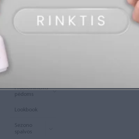
„Diamond
Rewards“
Naujoko
krepšelis
Išpardavimas
Naujienos
Probleminėms
pėdoms
Lookbook
Sezono
spalvos