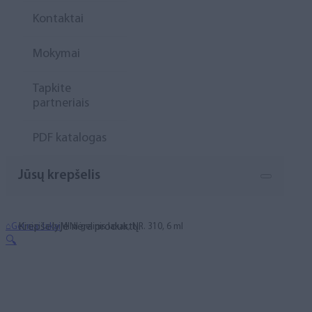
Kontaktai
Mokymai
Tapkite
partneriais
PDF katalogas
Jūsų krepšelis
Krepšelyje nėra produktų.
⌂
Geliniai lakai
MINI gelinis lakas, NR. 310, 6 ml
🔍