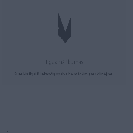
Ilgaamžiškumas
Suteikia ilgai išliekančią spalvą be atšokimų ar skilinėjimų.