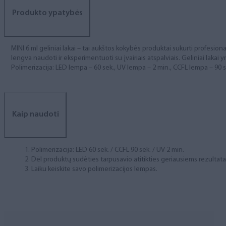
Produkto ypatybės
MINI 6 ml geliniai lakai – tai aukštos kokybės produktai sukurti profesional
lengva naudoti ir eksperimentuoti su įvairiais atspalviais. Geliniai lakai yr
Polimerizacija: LED lempa – 60 sek., UV lempa – 2 min., CCFL lempa – 90 s
Kaip naudoti
Polimerizacija: LED 60 sek. / CCFL 90 sek. / UV 2 min.
Dėl produktų sudėties tarpusavio atitikties geriausiems rezulta
Laiku keiskite savo polimerizacijos lempas.