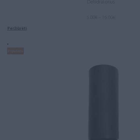
Dehidratorius
Price
5.00
€
–
16.00
€
range:
Peržiūrėti
5.00€
through
16.00€
Populiaru