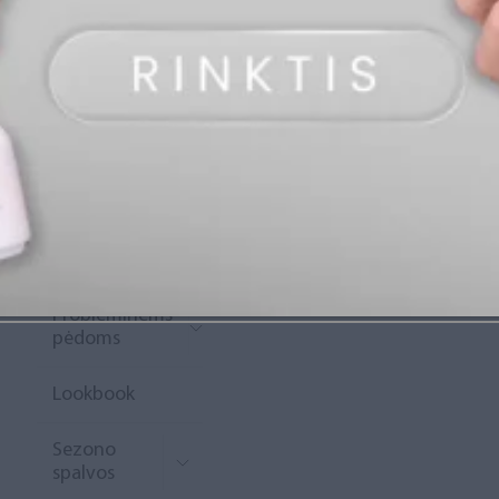
„Diamond
Rewards“
Naujoko
krepšelis
Išpardavimas
Naujienos
Probleminėms
pėdoms
Lookbook
Sezono
spalvos