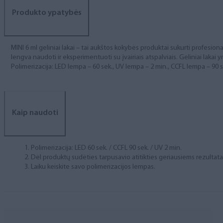
Produkto ypatybės
MINI 6 ml geliniai lakai – tai aukštos kokybės produktai sukurti profesional
lengva naudoti ir eksperimentuoti su įvairiais atspalviais. Geliniai lakai yr
Polimerizacija: LED lempa – 60 sek., UV lempa – 2 min., CCFL lempa – 90 s
Kaip naudoti
Polimerizacija: LED 60 sek. / CCFL 90 sek. / UV 2 min.
Dėl produktų sudėties tarpusavio atitikties geriausiems rezulta
Laiku keiskite savo polimerizacijos lempas.