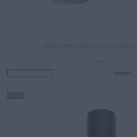
NATURAL FRENCH gelinio lako bazė (rubber ba
16.00
€
Į Krepšelį
Populiaru