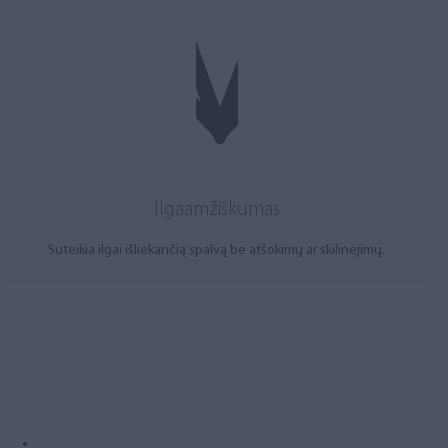
Ilgaamžiškumas
Suteikia ilgai išliekančią spalvą be atšokimų ar skilinėjimų.