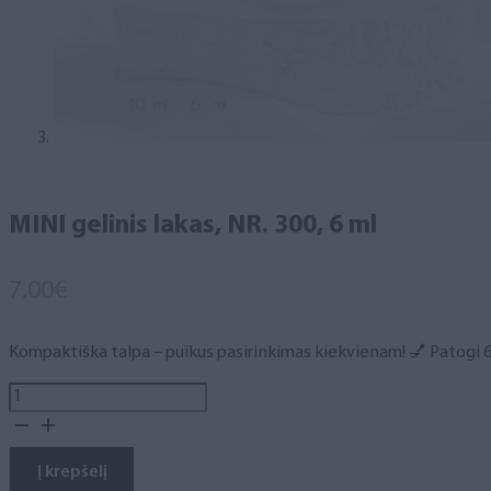
MINI gelinis lakas, NR. 300, 6 ml
7.00
€
Kompaktiška talpa – puikus pasirinkimas kiekvienam! 💅 Patogi 6 m
produkto
kiekis:
MINI
gelinis
Į krepšelį
lakas,