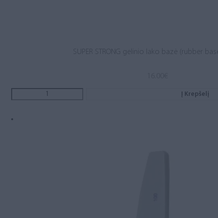
SUPER STRONG gelinio lako bazė (rubber base
16.00
€
Į Krepšelį