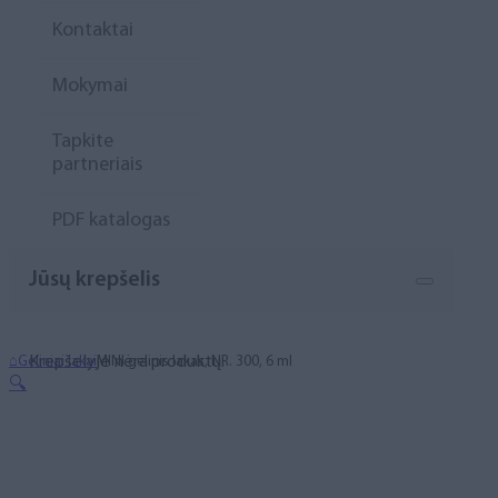
Kontaktai
Mokymai
Tapkite
partneriais
PDF katalogas
Jūsų krepšelis
Krepšelyje nėra produktų.
⌂
Geliniai lakai
MINI gelinis lakas, NR. 300, 6 ml
🔍