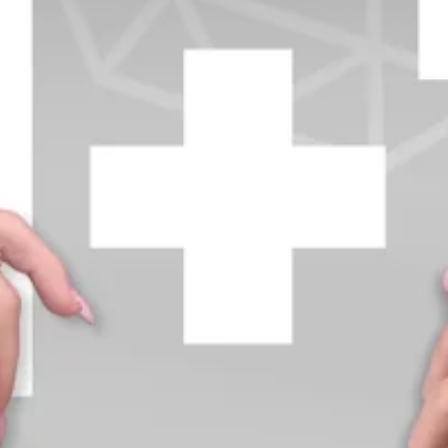
+370 654 42885
info@diamondline.lt
Prisijungti
Parduotuvė
Informacija
klientams