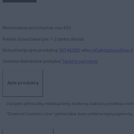
NR.
300,
6
ml
Nemokamas pristatymas nuo €50
Prekes išsiunčiame per 1-2 darbo dienas
Konsultacija apie produktą:
065442885
arba
info@diamondline.lt
Domina didmeninė prekyba?
Tapkite partneriu
Apie produktą
Daugelis gelinių lakų reikalauja kelių sluoksnių, kad būtų pasiektas int
“Diamond Cosmetics Line” geliniai lakai, kurie užtikrina stiprų pigment