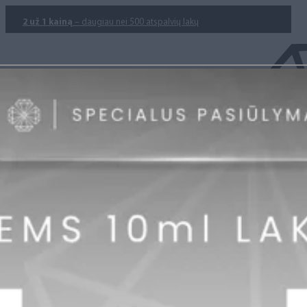
2 už 1 kainą
– daugiau nei 500 atspalvių lakų