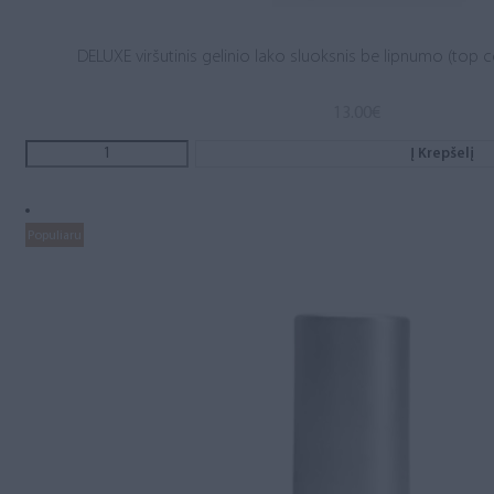
DELUXE viršutinis gelinio lako sluoksnis be lipnumo (top c
13.00
€
Į Krepšelį
Populiaru