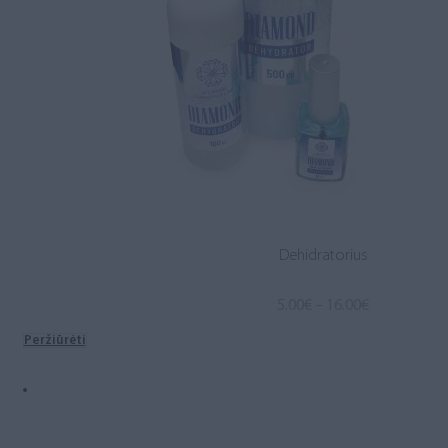
Dehidratorius
Price
5.00
€
–
16.00
€
range:
Peržiūrėti
5.00€
through
16.00€