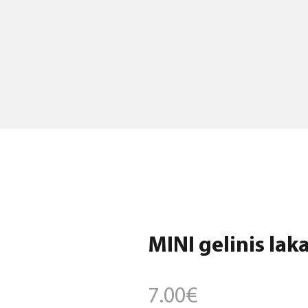
MINI gelinis laka
7.00
€