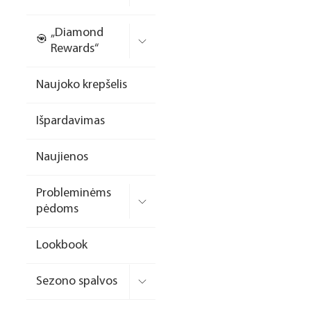
Nagų priauginimo
„Diamond
formelės/priedai
Rewards“
Skysčiai nago paruošimui
Naujoko krepšelis
Dildės
Išpardavimas
Įrankiai
Frezos antgaliai
Naujienos
Teptukai
Probleminėms
Laufwunder pėdų priežiūra
pėdoms
SPA linija
Lookbook
Dizaino/dekoravimo
priemonės
Sezono spalvos
Elektros prietaisai