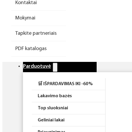
Kontaktai
Higiena
Mokymai
Atributika
Tapkite partneriais
Rinkiniai
PDF katalogas
Parduotuvė
🛒 IŠPARDAVIMAS IKI -60%
Lakavimo bazės
Top sluoksniai
Geliniai lakai