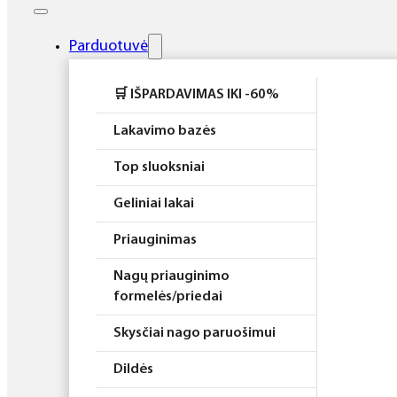
Elektros prietaisai
Higiena
Parduotuvė
Atributika
🛒 IŠPARDAVIMAS IKI -60%
Rinkiniai
Lakavimo bazės
Top sluoksniai
Geliniai lakai
Priauginimas
Nagų priauginimo
formelės/priedai
Skysčiai nago paruošimui
Dildės