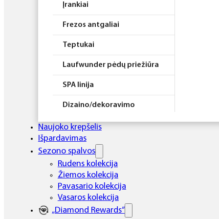
Įrankiai
Frezos antgaliai
Teptukai
Laufwunder pėdų priežiūra
SPA linija
Dizaino/dekoravimo
priemonės
Naujoko krepšelis
Elektros prietaisai
Išpardavimas
Sezono spalvos
Higiena
Rudens kolekcija
Žiemos kolekcija
Atributika
Pavasario kolekcija
Rinkiniai
Vasaros kolekcija
„Diamond Rewards“