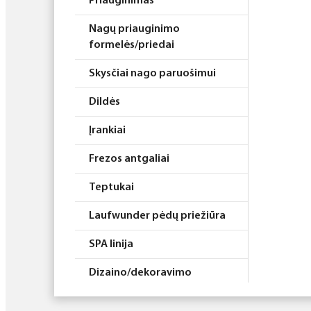
Priauginimas
Nagų priauginimo
formelės/priedai
Skysčiai nago paruošimui
Dildės
Įrankiai
Frezos antgaliai
Teptukai
Laufwunder pėdų priežiūra
SPA linija
Dizaino/dekoravimo
priemonės