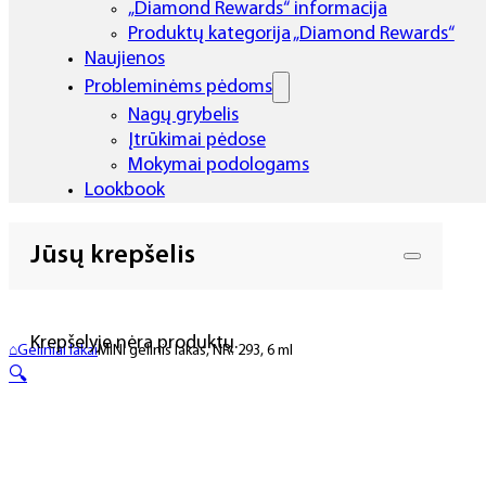
„Diamond Rewards“ informacija
Produktų kategorija „Diamond Rewards“
Naujienos
Probleminėms pėdoms
Nagų grybelis
Įtrūkimai pėdose
Mokymai podologams
Lookbook
Jūsų krepšelis
Krepšelyje nėra produktų.
⌂
Geliniai lakai
MINI gelinis lakas, NR. 293, 6 ml
🔍