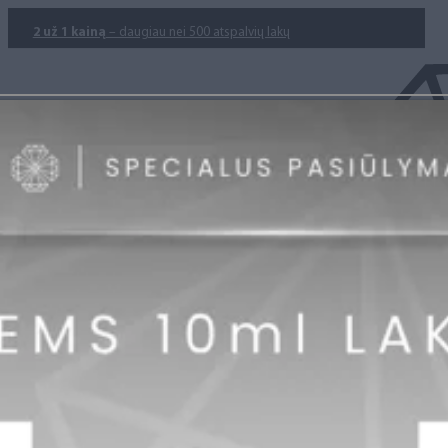
2 už 1 kainą
– daugiau nei 500 atspalvių lakų