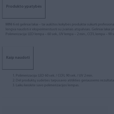
Produkto ypatybės
MINI 6 ml geliniai lakai – tai aukštos kokybės produktai sukurti profesional
lengva naudoti ir eksperimentuoti su įvairiais atspalviais. Geliniai lakai yr
Polimerizacija: LED lempa – 60 sek., UV lempa – 2 min., CCFL lempa – 90 s
Kaip naudoti
Polimerizacija: LED 60 sek. / CCFL 90 sek. / UV 2 min.
Dėl produktų sudėties tarpusavio atitikties geriausiems rezulta
Laiku keiskite savo polimerizacijos lempas.