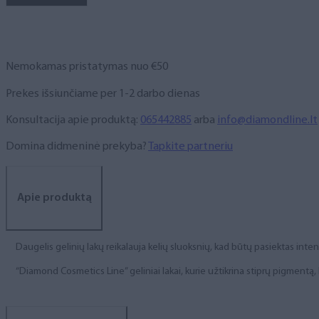
NR.
257,
6
ml
Nemokamas pristatymas nuo €50
Prekes išsiunčiame per 1-2 darbo dienas
Konsultacija apie produktą:
065442885
arba
info@diamondline.lt
Domina didmeninė prekyba?
Tapkite partneriu
Apie produktą
Daugelis gelinių lakų reikalauja kelių sluoksnių, kad būtų pasiektas int
“Diamond Cosmetics Line” geliniai lakai, kurie užtikrina stiprų pigment