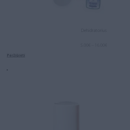
Dehidratorius
Price
5.00
€
–
16.00
€
range:
Peržiūrėti
5.00€
through
16.00€