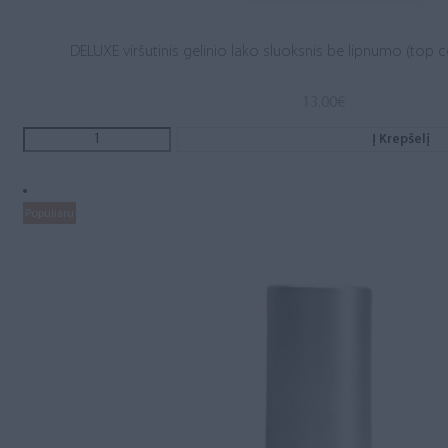
DELUXE viršutinis gelinio lako sluoksnis be lipnumo (top c
13.00
€
Į Krepšelį
Populiaru