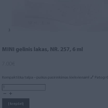
MINI gelinis lakas, NR. 257, 6 ml
7.00
€
Kompaktiška talpa – puikus pasirinkimas kiekvienam! 💅 Patogi 6 m
produkto
kiekis:
MINI
gelinis
Į krepšelį
lakas,