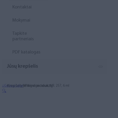
Kontaktai
Mokymai
Tapkite
partneriais
PDF katalogas
Jūsų krepšelis
Krepšelyje nėra produktų.
⌂
Geliniai lakai
MINI gelinis lakas, NR. 257, 6 ml
🔍