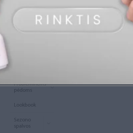
„Diamond
Rewards“
Naujoko
krepšelis
Išpardavimas
Naujienos
Probleminėms
pėdoms
Lookbook
Sezono
spalvos