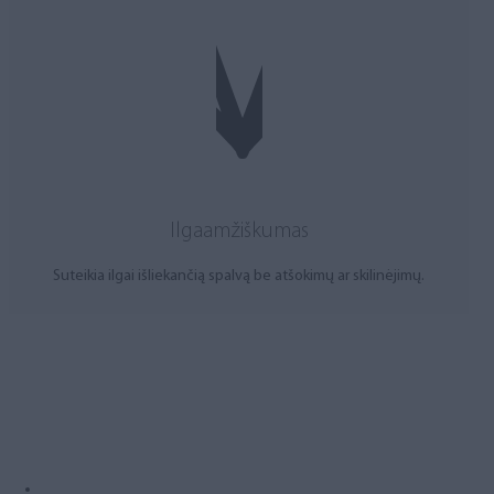
Ilgaamžiškumas
Suteikia ilgai išliekančią spalvą be atšokimų ar skilinėjimų.