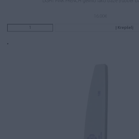
LIGHT PINK FRENCH gelinio lako bazė (rubber b
16.00
€
Į Krepšelį