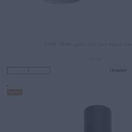
SUPER STRONG gelinio lako bazė (rubber base
16.00
€
Į Krepšelį
Populiaru