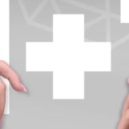
+370 654 42885
info@diamondline.lt
Prisijungti
Parduotuvė
Informacija
klientams