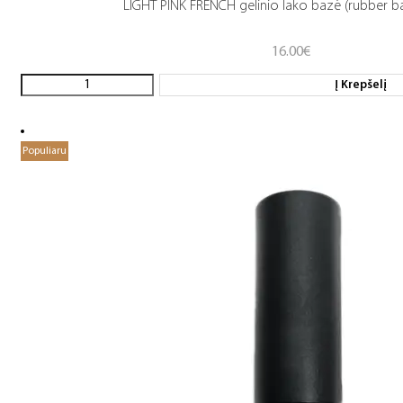
LIGHT PINK FRENCH gelinio lako bazė (rubber b
16.00
€
Į Krepšelį
Populiaru