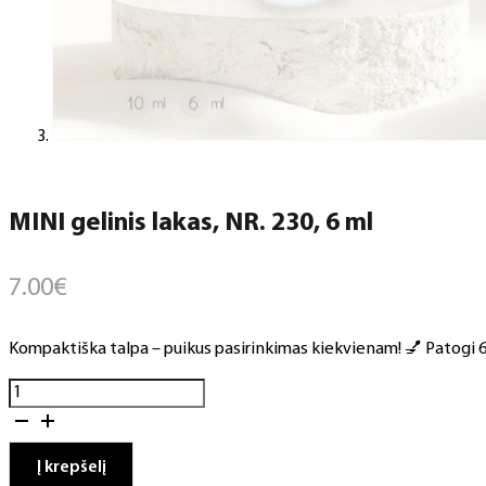
MINI gelinis lakas, NR. 230, 6 ml
7.00
€
Kompaktiška talpa – puikus pasirinkimas kiekvienam! 💅 Patogi 6 m
produkto
kiekis:
MINI
gelinis
Į krepšelį
lakas,