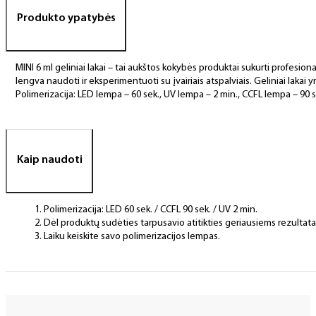
Produkto ypatybės
MINI 6 ml geliniai lakai – tai aukštos kokybės produktai sukurti profesional
lengva naudoti ir eksperimentuoti su įvairiais atspalviais. Geliniai lakai yr
Polimerizacija: LED lempa – 60 sek., UV lempa – 2 min., CCFL lempa – 90 s
Kaip naudoti
Polimerizacija: LED 60 sek. / CCFL 90 sek. / UV 2 min.
Dėl produktų sudėties tarpusavio atitikties geriausiems rezulta
Laiku keiskite savo polimerizacijos lempas.