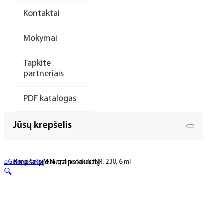
Kontaktai
Mokymai
Tapkite
partneriais
PDF katalogas
Jūsų krepšelis
Krepšelyje nėra produktų.
⌂
Geliniai lakai
MINI gelinis lakas, NR. 230, 6 ml
🔍