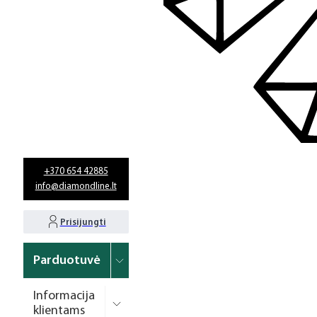
+370 654 42885
info@diamondline.lt
Prisijungti
Parduotuvė
Informacija
klientams