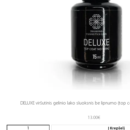
DELUXE viršutinis gelinio lako sluoksnis be lipnumo (top c
13.00
€
Į Krepšelį