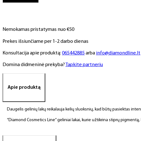
NR.
230,
6
ml
Nemokamas pristatymas nuo €50
Prekes išsiunčiame per 1-2 darbo dienas
Konsultacija apie produktą:
065442885
arba
info@diamondline.lt
Domina didmeninė prekyba?
Tapkite partneriu
Apie produktą
Daugelis gelinių lakų reikalauja kelių sluoksnių, kad būtų pasiektas int
“Diamond Cosmetics Line” geliniai lakai, kurie užtikrina stiprų pigment