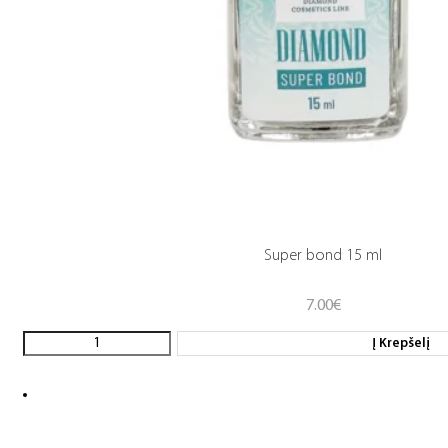
Super bond 15 ml
7.00
€
Į Krepšelį