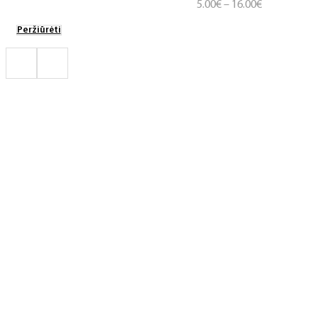
Price
5.00
€
–
16.00
€
range:
Peržiūrėti
5.00€
through
16.00€