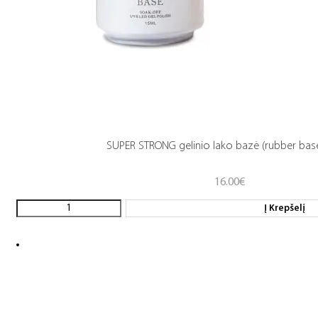
SUPER STRONG gelinio lako bazė (rubber base
16.00
€
Į Krepšelį