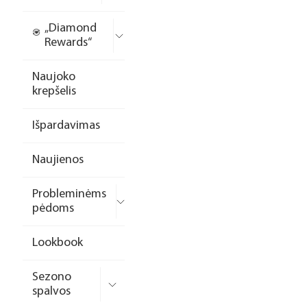
„Diamond
Rewards“
Naujoko
krepšelis
Išpardavimas
Naujienos
Probleminėms
pėdoms
Lookbook
Sezono
spalvos