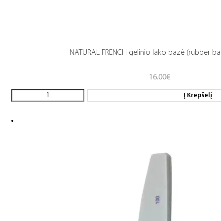
NATURAL FRENCH gelinio lako bazė (rubber ba
16.00
€
Į Krepšelį