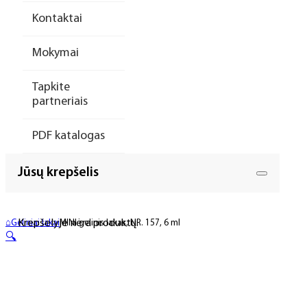
Kontaktai
Mokymai
Tapkite
partneriais
PDF katalogas
Jūsų krepšelis
Krepšelyje nėra produktų.
⌂
Geliniai lakai
MINI gelinis lakas, NR. 157, 6 ml
🔍