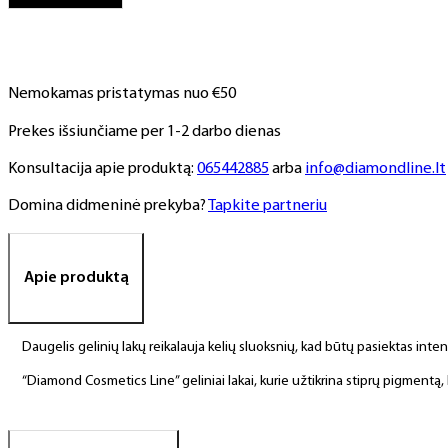
NR.
157,
6
ml
Nemokamas pristatymas nuo €50
Prekes išsiunčiame per 1-2 darbo dienas
Konsultacija apie produktą:
065442885
arba
info@diamondline.lt
Domina didmeninė prekyba?
Tapkite partneriu
Apie produktą
Daugelis gelinių lakų reikalauja kelių sluoksnių, kad būtų pasiektas int
“Diamond Cosmetics Line” geliniai lakai, kurie užtikrina stiprų pigment