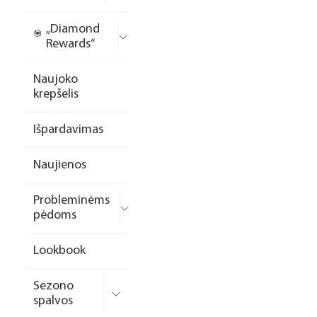
„Diamond
Rewards“
Naujoko
krepšelis
Išpardavimas
Naujienos
Probleminėms
pėdoms
Lookbook
Sezono
spalvos