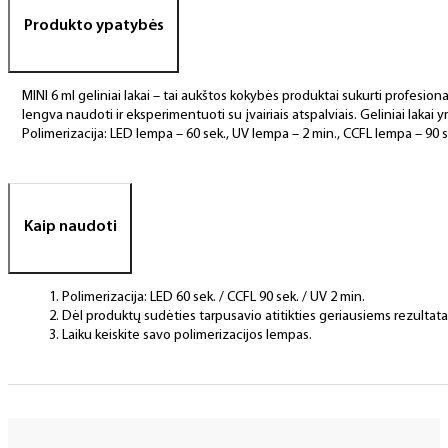
Produkto ypatybės
MINI 6 ml geliniai lakai – tai aukštos kokybės produktai sukurti profesional
lengva naudoti ir eksperimentuoti su įvairiais atspalviais. Geliniai lakai yr
Polimerizacija: LED lempa – 60 sek., UV lempa – 2 min., CCFL lempa – 90 s
Kaip naudoti
Polimerizacija: LED 60 sek. / CCFL 90 sek. / UV 2 min.
Dėl produktų sudėties tarpusavio atitikties geriausiems rezulta
Laiku keiskite savo polimerizacijos lempas.