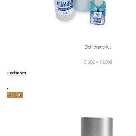
Dehidratorius
Price
5.00
€
–
16.00
€
range:
Peržiūrėti
5.00€
through
16.00€
Populiaru