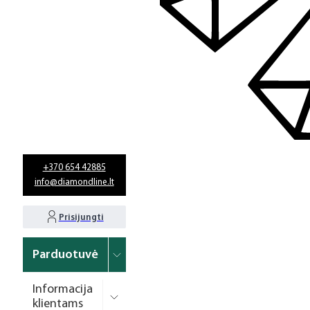
+370 654 42885
info@diamondline.lt
Prisijungti
Parduotuvė
Informacija
klientams