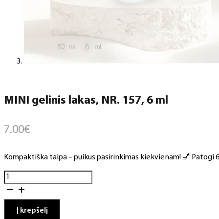
MINI gelinis lakas, NR. 157, 6 ml
7.00
€
Kompaktiška talpa – puikus pasirinkimas kiekvienam! 💅 Patogi 6 m
produkto
kiekis:
MINI
gelinis
Į krepšelį
lakas,