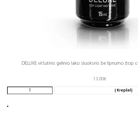
DELUXE viršutinis gelinio lako sluoksnis be lipnumo (top c
13.00
€
Į Krepšelį