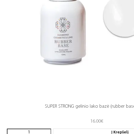
SUPER STRONG gelinio lako bazė (rubber base
16.00
€
Į Krepšelį