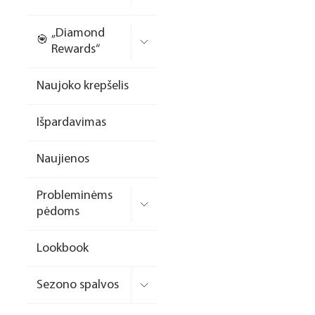
Nagų priauginimo
„Diamond
formelės/priedai
Rewards“
Skysčiai nago paruošimui
Naujoko krepšelis
Dildės
Išpardavimas
Įrankiai
Frezos antgaliai
Naujienos
Teptukai
Probleminėms
Laufwunder pėdų priežiūra
pėdoms
SPA linija
Lookbook
Dizaino/dekoravimo
priemonės
Sezono spalvos
Elektros prietaisai