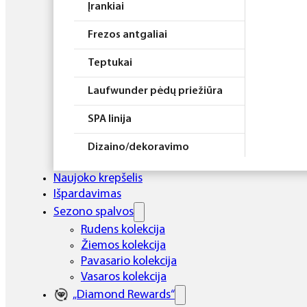
Įrankiai
Frezos antgaliai
Teptukai
Laufwunder pėdų priežiūra
SPA linija
Dizaino/dekoravimo
priemonės
Naujoko krepšelis
Elektros prietaisai
Išpardavimas
Sezono spalvos
Higiena
Rudens kolekcija
Žiemos kolekcija
Atributika
Pavasario kolekcija
Rinkiniai
Vasaros kolekcija
„Diamond Rewards“