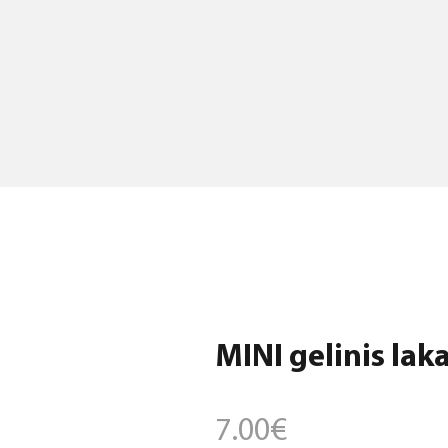
MINI gelinis laka
7.00
€