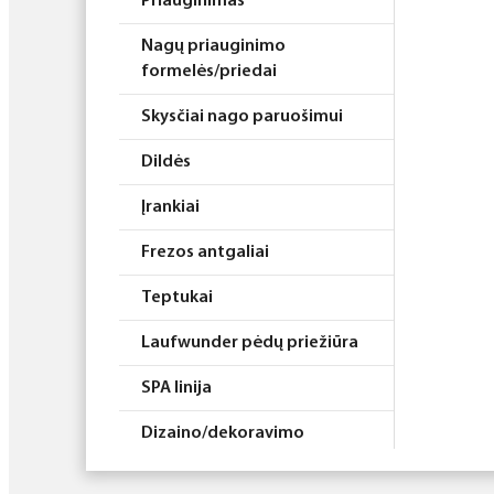
Priauginimas
Nagų priauginimo
formelės/priedai
Skysčiai nago paruošimui
Dildės
Įrankiai
Frezos antgaliai
Teptukai
Laufwunder pėdų priežiūra
SPA linija
Dizaino/dekoravimo
priemonės