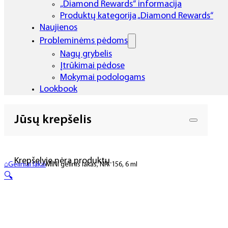
„Diamond Rewards“ informacija
Produktų kategorija „Diamond Rewards“
Naujienos
Probleminėms pėdoms
Nagų grybelis
Įtrūkimai pėdose
Mokymai podologams
Lookbook
Jūsų krepšelis
Krepšelyje nėra produktų.
⌂
Geliniai lakai
MINI gelinis lakas, NR. 156, 6 ml
🔍