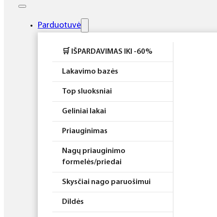
Elektros prietaisai
Higiena
Parduotuvė
Atributika
🛒 IŠPARDAVIMAS IKI -60%
Rinkiniai
Lakavimo bazės
Top sluoksniai
Geliniai lakai
Priauginimas
Nagų priauginimo
formelės/priedai
Skysčiai nago paruošimui
Dildės