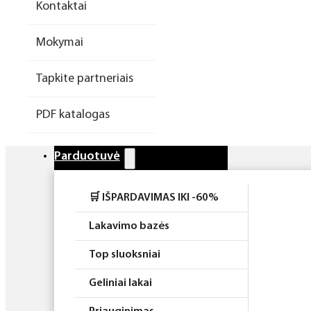
Kontaktai
Higiena
Mokymai
Atributika
Tapkite partneriais
Rinkiniai
PDF katalogas
Parduotuvė
🛒 IŠPARDAVIMAS IKI -60%
Lakavimo bazės
Top sluoksniai
Geliniai lakai