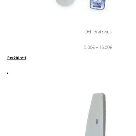
Dehidratorius
Price
5.00
€
–
16.00
€
range:
Peržiūrėti
5.00€
through
16.00€