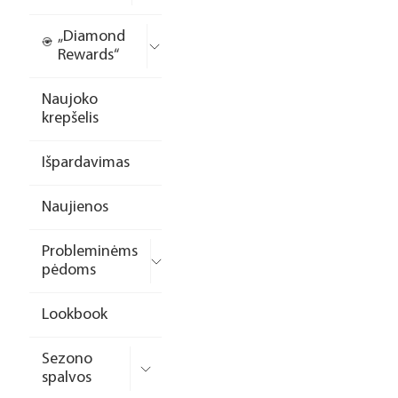
„Diamond
Rewards“
Naujoko
krepšelis
Išpardavimas
Naujienos
Probleminėms
pėdoms
Lookbook
Sezono
spalvos