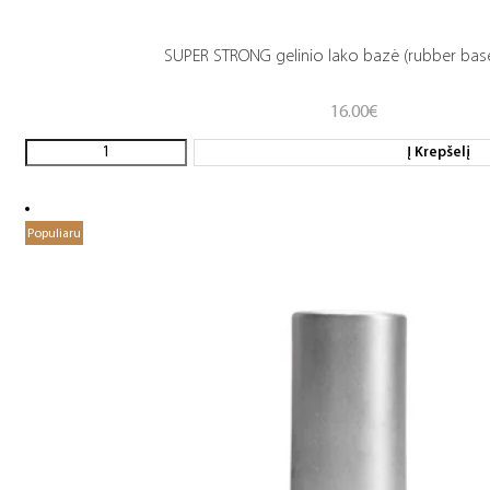
SUPER STRONG gelinio lako bazė (rubber base
16.00
€
Į Krepšelį
Populiaru