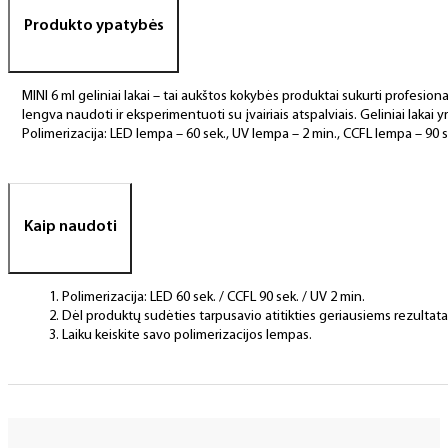
Produkto ypatybės
MINI 6 ml geliniai lakai – tai aukštos kokybės produktai sukurti profesional
lengva naudoti ir eksperimentuoti su įvairiais atspalviais. Geliniai lakai yr
Polimerizacija: LED lempa – 60 sek., UV lempa – 2 min., CCFL lempa – 90 s
Kaip naudoti
Polimerizacija: LED 60 sek. / CCFL 90 sek. / UV 2 min.
Dėl produktų sudėties tarpusavio atitikties geriausiems rezulta
Laiku keiskite savo polimerizacijos lempas.