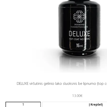
DELUXE viršutinis gelinio lako sluoksnis be lipnumo (top c
13.00
€
Į Krepšelį