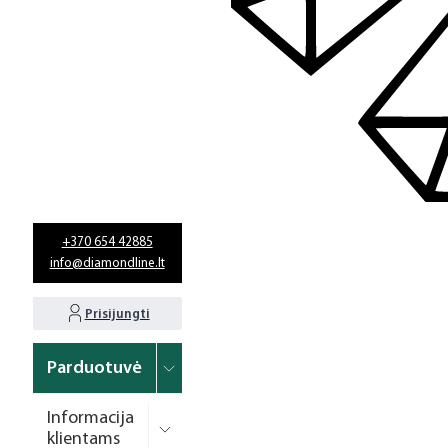
+370 654 42885
info@diamondline.lt
Prisijungti
Parduotuvė
Informacija
klientams