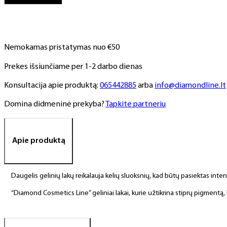
NR.
131,
6
ml
Nemokamas pristatymas nuo €50
Prekes išsiunčiame per 1-2 darbo dienas
Konsultacija apie produktą:
065442885
arba
info@diamondline.lt
Domina didmeninė prekyba?
Tapkite partneriu
Apie produktą
Daugelis gelinių lakų reikalauja kelių sluoksnių, kad būtų pasiektas int
“Diamond Cosmetics Line” geliniai lakai, kurie užtikrina stiprų pigment