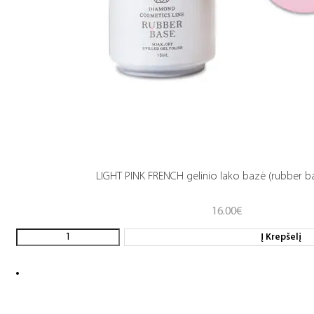
LIGHT PINK FRENCH gelinio lako bazė (rubber b
16.00
€
Į Krepšelį