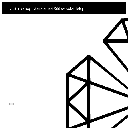
2 už 1 kainą
– daugiau nei 500 atspalvių lakų