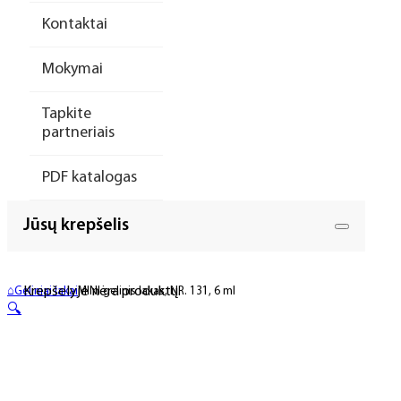
Kontaktai
Mokymai
Tapkite
partneriais
PDF katalogas
Jūsų krepšelis
Krepšelyje nėra produktų.
⌂
Geliniai lakai
MINI gelinis lakas, NR. 131, 6 ml
🔍