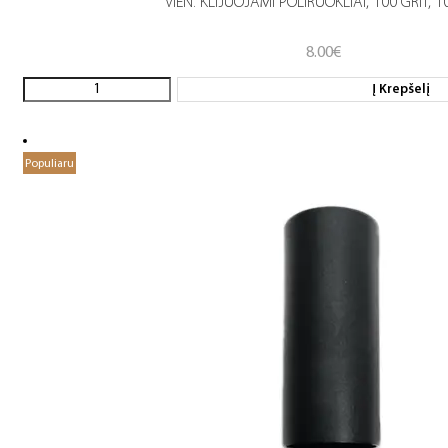
VIEN. KLIJUOJAMI POLIRUOKLIAI, 100 GRIT, 1
8.00
€
Į Krepšelį
Populiaru