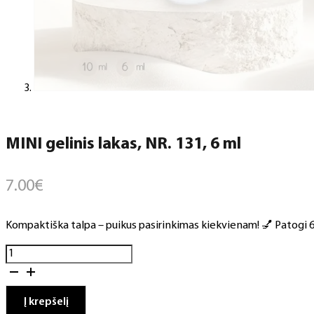
MINI gelinis lakas, NR. 131, 6 ml
7.00
€
Kompaktiška talpa – puikus pasirinkimas kiekvienam! 💅 Patogi 6 m
produkto
kiekis:
MINI
gelinis
Į krepšelį
lakas,