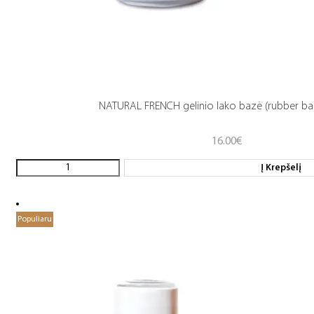
NATURAL FRENCH gelinio lako bazė (rubber ba
16.00
€
Į Krepšelį
Populiaru