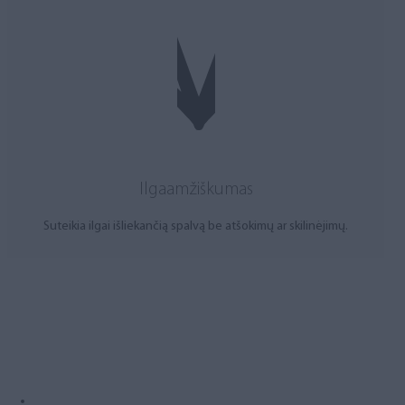
Ilgaamžiškumas
Suteikia ilgai išliekančią spalvą be atšokimų ar skilinėjimų.