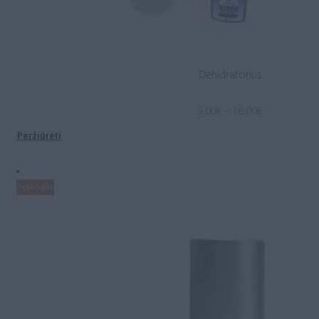
Dehidratorius
Price
5.00
€
–
16.00
€
range:
Peržiūrėti
5.00€
through
16.00€
Populiaru