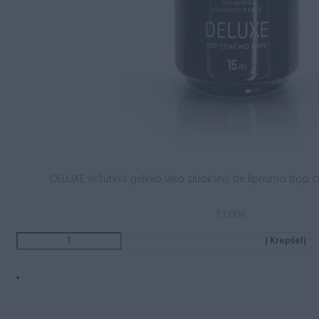
DELUXE viršutinis gelinio lako sluoksnis be lipnumo (top c
13.00
€
Į Krepšelį