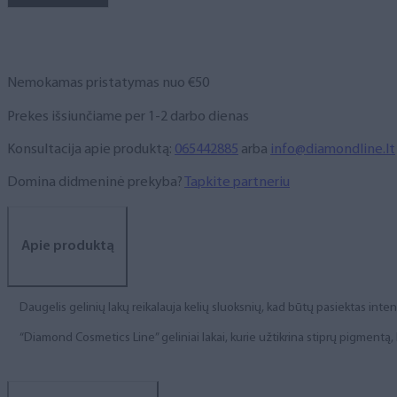
NR.
125,
6
ml
Nemokamas pristatymas nuo €50
Prekes išsiunčiame per 1-2 darbo dienas
Konsultacija apie produktą:
065442885
arba
info@diamondline.lt
Domina didmeninė prekyba?
Tapkite partneriu
Apie produktą
Daugelis gelinių lakų reikalauja kelių sluoksnių, kad būtų pasiektas int
“Diamond Cosmetics Line” geliniai lakai, kurie užtikrina stiprų pigment