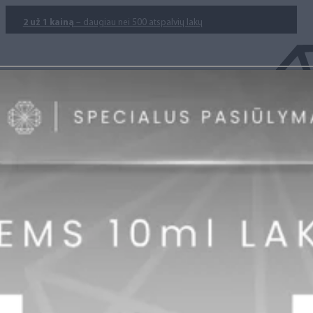
2 už 1 kainą
– daugiau nei 500 atspalvių lakų