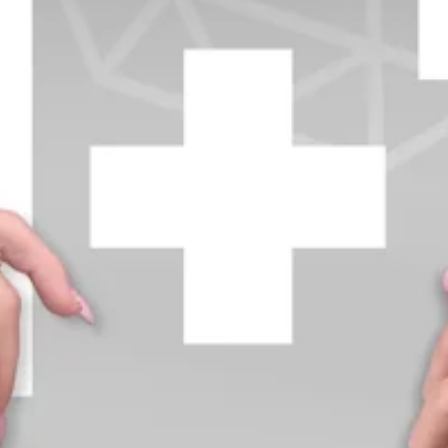
+370 654 42885
info@diamondline.lt
Prisijungti
Parduotuvė
Informacija
klientams