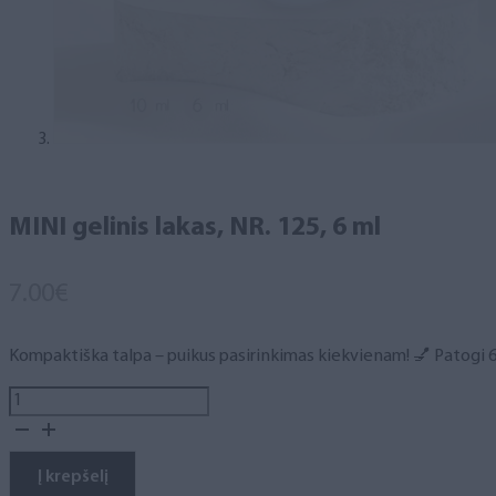
MINI gelinis lakas, NR. 125, 6 ml
7.00
€
Kompaktiška talpa – puikus pasirinkimas kiekvienam! 💅 Patogi 6 m
produkto
kiekis:
MINI
gelinis
Į krepšelį
lakas,