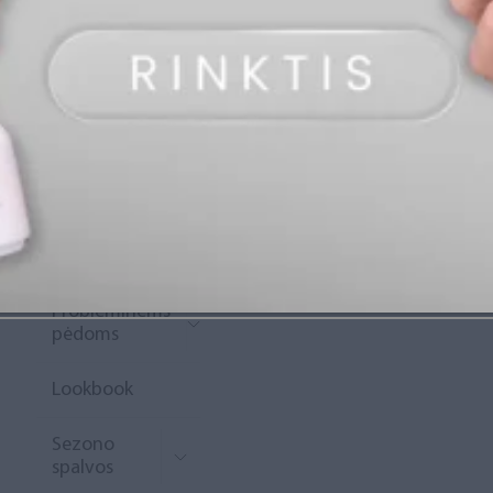
„Diamond
Rewards“
Naujoko
krepšelis
Išpardavimas
Naujienos
Probleminėms
pėdoms
Lookbook
Sezono
spalvos