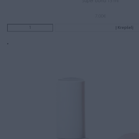
Super bond 15 ml
7.00
€
Į Krepšelį