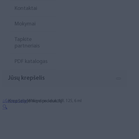
Kontaktai
Mokymai
Tapkite
partneriais
PDF katalogas
Jūsų krepšelis
Krepšelyje nėra produktų.
⌂
Geliniai lakai
MINI gelinis lakas, NR. 125, 6 ml
🔍