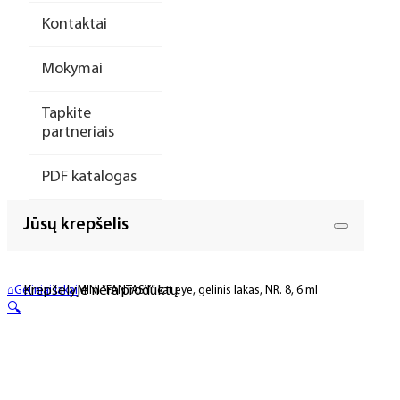
Kontaktai
Mokymai
Tapkite
partneriais
PDF katalogas
Jūsų krepšelis
Krepšelyje nėra produktų.
⌂
Geliniai lakai
MINI “FANTASY” cat eye, gelinis lakas, NR. 8, 6 ml
🔍