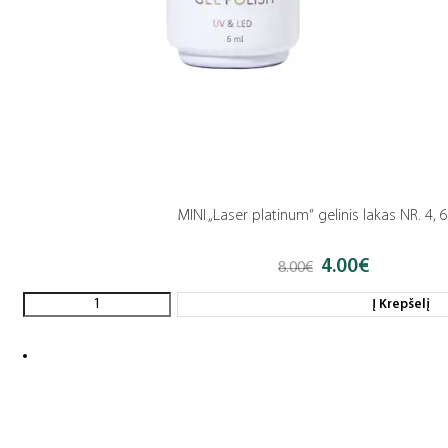
MINI „Laser platinum“ gelinis lakas NR. 4, 
4.00
€
Original
Current
8.00
€
price
price
was:
is:
Į Krepšelį
8.00€.
4.00€.