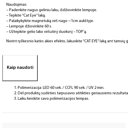
Naudojimas:
– Padenkite nagus geliniu laku, išdžiovinkite lempoje.
– Tepkite “Cat Eye” laką.
– Palaikykykite magnetuką virš nago ~1cm aukštyje.
– Lempoje džiovinkite 60 s.
– Užtepkite gelio lako viršutinį sluoksnį – TOP’ą.
Norint ryškesnio katės akies efekto, lakuokite “CAT EYE” laką ant tamsių g
Kaip naudoti
Polimerizacija: LED 60 sek. / CCFL 90 sek. / UV 2 min.
Dėl produktų sudėties tarpusavio atitikties geriausiems rezulta
Laiku keiskite savo polimerizacijos lempas.