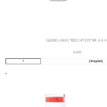
GELINIS LAKAS “RED CAT EYE” NR. 4, 6 m
8.00
€
Į Krepšelį