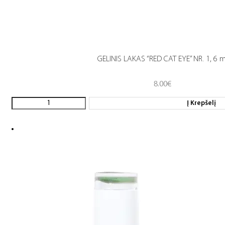
GELINIS LAKAS “RED CAT EYE” NR. 1, 6 m
8.00
€
Į Krepšelį