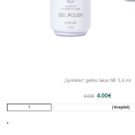
„Sprinkles“ gelinis lakas NR. 5, 6 ml
4.00
€
Original
Current
8.00
€
price
price
was:
is:
Į Krepšelį
8.00€.
4.00€.