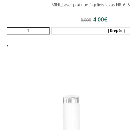
MINI „Laser platinum“ gelinis lakas NR. 6, 
4.00
€
Original
Current
8.00
€
price
price
was:
is:
Į Krepšelį
8.00€.
4.00€.