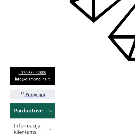
+370 654 42885
info@diamondline.lt
Prisijungti
Parduotuvė
Informacija
klientams