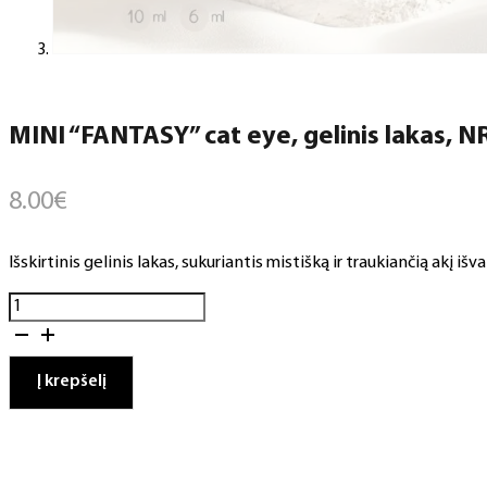
MINI “FANTASY” cat eye, gelinis lakas, NR
8.00
€
Išskirtinis gelinis lakas, sukuriantis mistišką ir traukiančią akį išv
produkto
kiekis:
MINI
"FANTASY"
Į krepšelį
cat
eye,
gelinis
lakas,
NR.