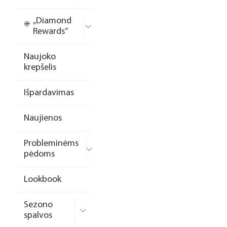
„Diamond
Rewards“
Naujoko
krepšelis
Išpardavimas
Naujienos
Probleminėms
pėdoms
Lookbook
Sezono
spalvos