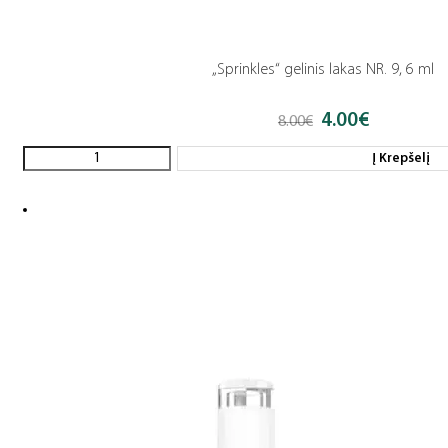
„Sprinkles“ gelinis lakas NR. 9, 6 ml
4.00
€
Original
Current
8.00
€
price
price
was:
is:
Į Krepšelį
8.00€.
4.00€.