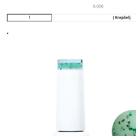
8.00
€
Į Krepšelį