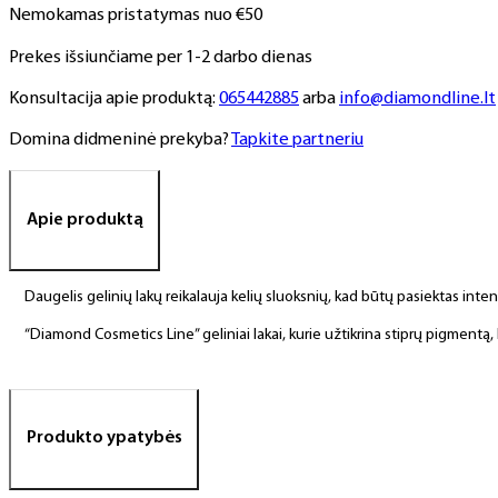
Nemokamas pristatymas nuo €50
8,
6
Prekes išsiunčiame per 1-2 darbo dienas
ml
Konsultacija apie produktą:
065442885
arba
info@diamondline.lt
Domina didmeninė prekyba?
Tapkite partneriu
Apie produktą
Daugelis gelinių lakų reikalauja kelių sluoksnių, kad būtų pasiektas int
“Diamond Cosmetics Line” geliniai lakai, kurie užtikrina stiprų pigment
Produkto ypatybės