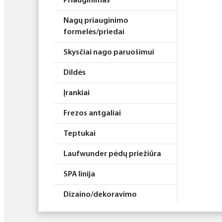
Priauginimas
Nagų priauginimo
formelės/priedai
Skysčiai nago paruošimui
Dildės
Įrankiai
Frezos antgaliai
Teptukai
Laufwunder pėdų priežiūra
SPA linija
Dizaino/dekoravimo
priemonės