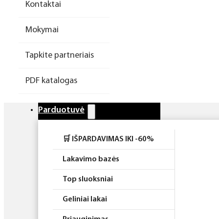
Kontaktai
Higiena
Mokymai
Atributika
Tapkite partneriais
Rinkiniai
PDF katalogas
Parduotuvė
🛒 IŠPARDAVIMAS IKI -60%
Lakavimo bazės
Top sluoksniai
Geliniai lakai