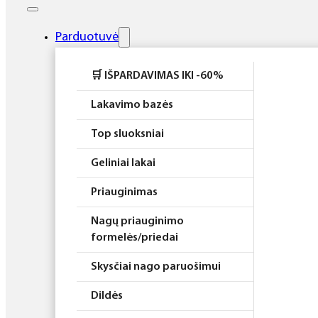
Elektros prietaisai
Higiena
Parduotuvė
Atributika
🛒 IŠPARDAVIMAS IKI -60%
Rinkiniai
Lakavimo bazės
Top sluoksniai
Geliniai lakai
Priauginimas
Nagų priauginimo
formelės/priedai
Skysčiai nago paruošimui
Dildės