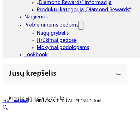
„Diamond Rewards“ informacija
Produktų kategorija „Diamond Rewards“
Naujienos
Probleminėms pėdoms
Nagų grybelis
Įtrūkimai pėdose
Mokymai podologams
Lookbook
Jūsų krepšelis
Krepšelyje nėra produktų.
⌂
Geliniai lakai
GELINIS LAKAS “RED CAT EYE” NR. 1, 6 ml
🔍