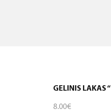
GELINIS LAKAS “
8.00
€