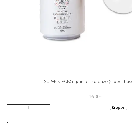
SUPER STRONG gelinio lako bazė (rubber base
16.00
€
Į Krepšelį