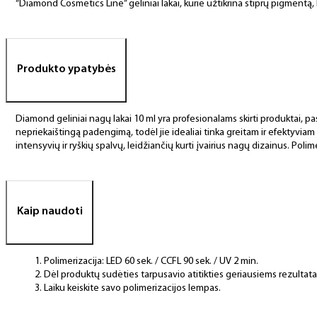
“Diamond Cosmetics Line” geliniai lakai, kurie užtikrina stiprų pigment
Produkto ypatybės
Diamond geliniai nagų lakai 10 ml yra profesionalams skirti produktai, pas
nepriekaištingą padengimą, todėl jie idealiai tinka greitam ir efektyviam
intensyvių ir ryškių spalvų, leidžiančių kurti įvairius nagų dizainus. Polim
Kaip naudoti
Polimerizacija: LED 60 sek. / CCFL 90 sek. / UV 2 min.
Dėl produktų sudėties tarpusavio atitikties geriausiems rezulta
Laiku keiskite savo polimerizacijos lempas.