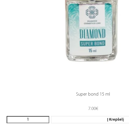
Super bond 15 ml
7.00
€
Į Krepšelį