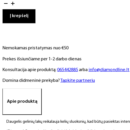
kiekis:
Gelinis
lakas,
Į krepšelį
NR.
67,
10
ml
Nemokamas pristatymas nuo €50
Prekes išsiunčiame per 1-2 darbo dienas
Konsultacija apie produktą:
065442885
arba
info@diamondline.lt
Domina didmeninė prekyba?
Tapkite partneriu
Apie produktą
Daugelis gelinių lakų reikalauja kelių sluoksnių, kad būtų pasiektas int