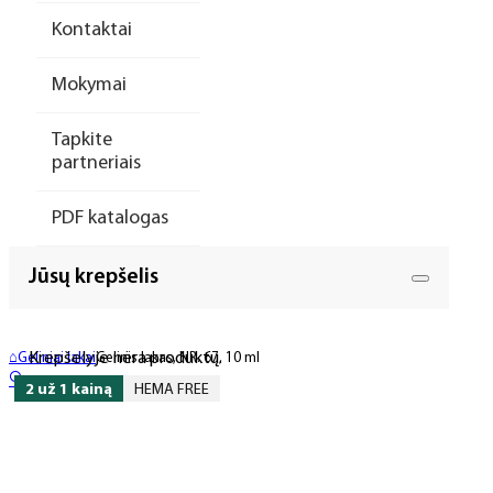
Kontaktai
Mokymai
Tapkite
partneriais
PDF katalogas
Jūsų krepšelis
Krepšelyje nėra produktų.
⌂
Geliniai lakai
Gelinis lakas, NR. 67, 10 ml
🔍
2 už 1 kainą
HEMA FREE