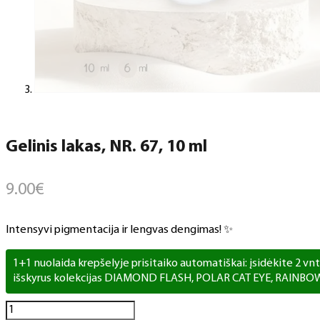
Gelinis lakas, NR. 67, 10 ml
9.00
€
Intensyvi pigmentacija ir lengvas dengimas! ✨
1+1 nuolaida krepšelyje prisitaiko automatiškai: įsidėkite 2 vnt. 
išskyrus kolekcijas DIAMOND FLASH, POLAR CAT EYE, RAINBO
produkto