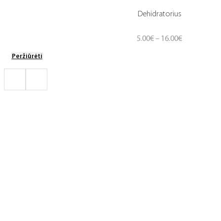
Dehidratorius
Price
5.00
€
–
16.00
€
range:
Peržiūrėti
5.00€
through
16.00€