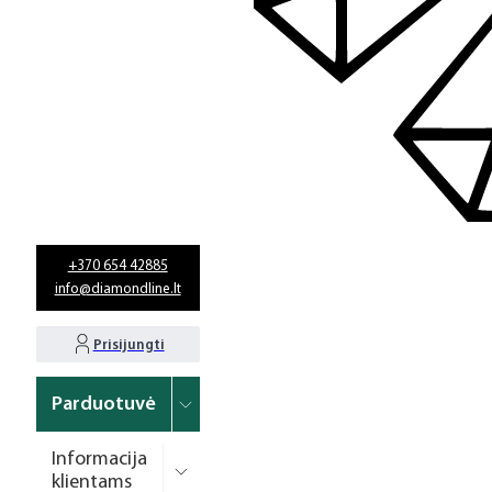
+370 654 42885
info@diamondline.lt
Prisijungti
Parduotuvė
Informacija
klientams