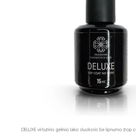
DELUXE viršutinis gelinio lako sluoksnis be lipnumo (top c