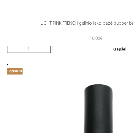
LIGHT PINK FRENCH gelinio lako bazė (rubber b
16.00
€
Į Krepšelį
Populiaru