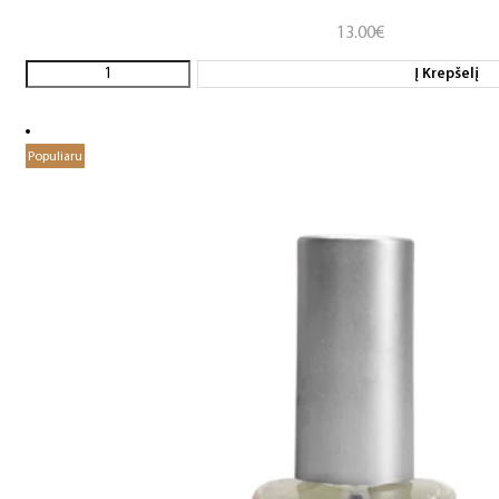
13.00
€
Į Krepšelį
Populiaru