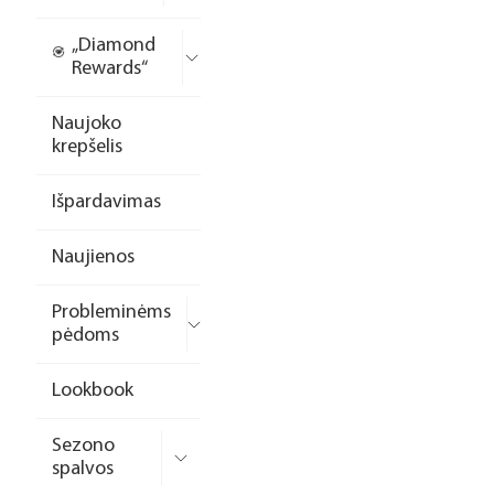
„Diamond
Rewards“
Naujoko
krepšelis
Išpardavimas
Naujienos
Probleminėms
pėdoms
Lookbook
Sezono
spalvos