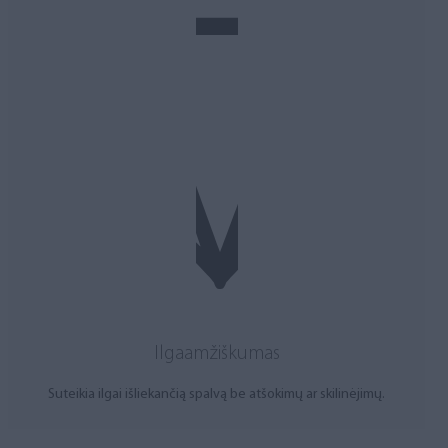
Ilgaamžiškumas
Suteikia ilgai išliekančią spalvą be atšokimų ar skilinėjimų.