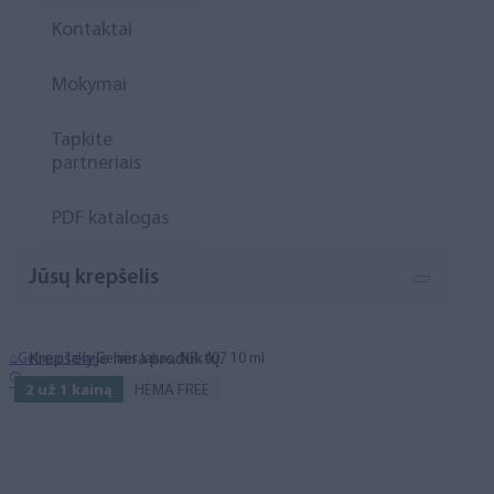
Kontaktai
Mokymai
Tapkite
partneriais
PDF katalogas
Jūsų krepšelis
Krepšelyje nėra produktų.
⌂
Geliniai lakai
Gelinis lakas, NR. 407 10 ml
🔍
2 už 1 kainą
HEMA FREE