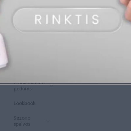
„Diamond
Rewards“
Naujoko
krepšelis
Išpardavimas
Naujienos
Probleminėms
pėdoms
Lookbook
Sezono
spalvos