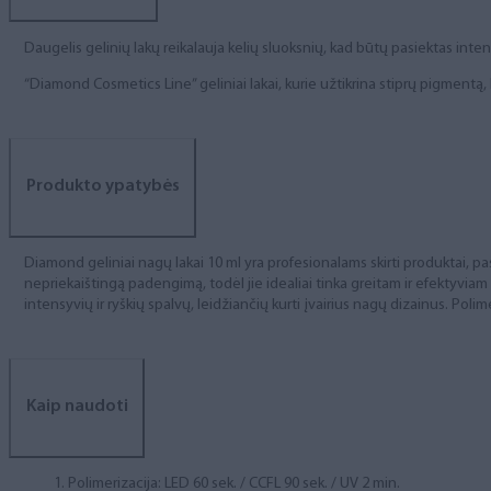
Daugelis gelinių lakų reikalauja kelių sluoksnių, kad būtų pasiektas int
“Diamond Cosmetics Line” geliniai lakai, kurie užtikrina stiprų pigment
Produkto ypatybės
Diamond geliniai nagų lakai 10 ml yra profesionalams skirti produktai, pas
nepriekaištingą padengimą, todėl jie idealiai tinka greitam ir efektyviam
intensyvių ir ryškių spalvų, leidžiančių kurti įvairius nagų dizainus. Polim
Kaip naudoti
Polimerizacija: LED 60 sek. / CCFL 90 sek. / UV 2 min.