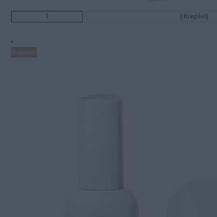
Į Krepšelį
Populiaru