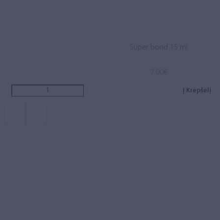
Super bond 15 ml
7.00
€
Į Krepšelį