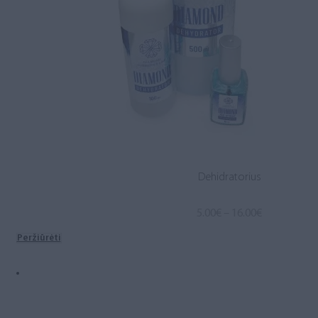
Dehidratorius
Price
5.00
€
–
16.00
€
range:
Peržiūrėti
5.00€
through
16.00€