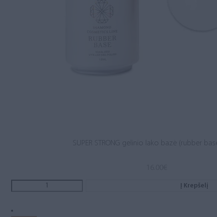
SUPER STRONG gelinio lako bazė (rubber base
16.00
€
Į Krepšelį