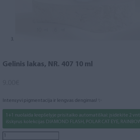
Gelinis lakas, NR. 407 10 ml
9.00
€
Intensyvi pigmentacija ir lengvas dengimas! ✨
1+1 nuolaida krepšelyje prisitaiko automatiškai: įsidėkite 2 vnt. 
išskyrus kolekcijas DIAMOND FLASH, POLAR CAT EYE, RAINBO
produkto