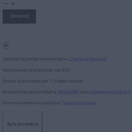
kiekis:
Gelinis
lakas,
Į krepšelį
NR.
407
10
ml
Gaukite šią prekę nemokamai su
„Diamond Rewards“
Nemokamas pristatymas nuo €50
Prekes išsiunčiame per 1-2 darbo dienas
Konsultacija apie produktą:
065442885
arba
info@diamondline.lt
Domina didmeninė prekyba?
Tapkite partneriu
Apie produktą