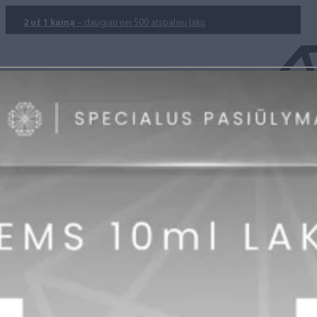
2 už 1 kainą
– daugiau nei 500 atspalvių lakų