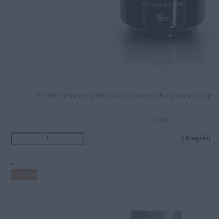
DELUXE viršutinis gelinio lako sluoksnis be lipnumo (top c
13.00
€
Į Krepšelį
Populiaru