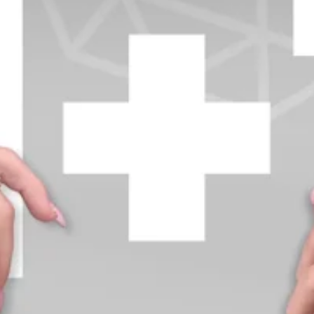
+370 654 42885
info@diamondline.lt
Prisijungti
Parduotuvė
Informacija
klientams