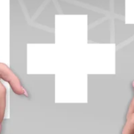
+370 654 42885
info@diamondline.lt
Prisijungti
Parduotuvė
Informacija
klientams