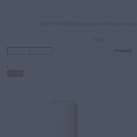
LIGHT PINK FRENCH gelinio lako bazė (rubber b
16.00
€
Į Krepšelį
Populiaru