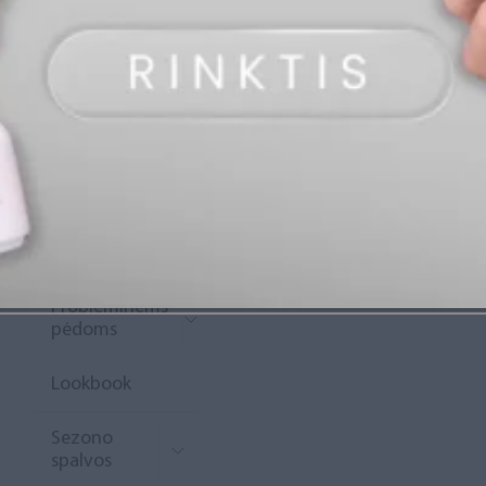
„Diamond
Rewards“
Naujoko
krepšelis
Išpardavimas
Naujienos
Probleminėms
pėdoms
Lookbook
Sezono
spalvos