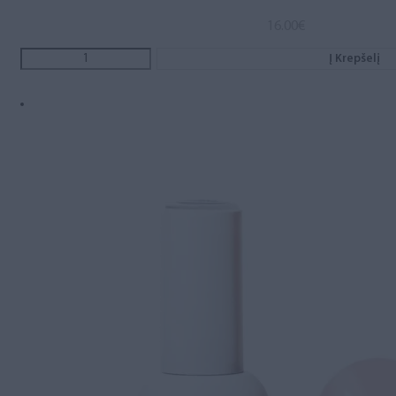
16.00
€
Į Krepšelį