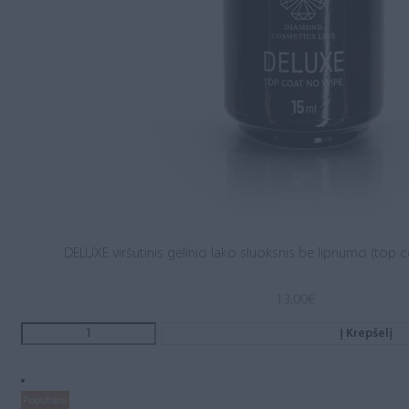
DELUXE viršutinis gelinio lako sluoksnis be lipnumo (top c
13.00
€
Į Krepšelį
Populiaru