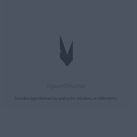
Ilgaamžiškumas
Suteikia ilgai išliekančią spalvą be atšokimų ar skilinėjimų.