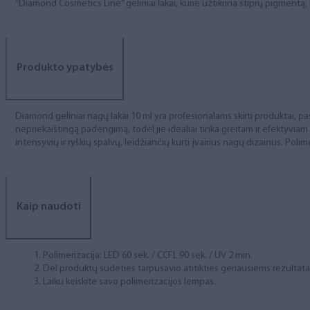
“Diamond Cosmetics Line” geliniai lakai, kurie užtikrina stiprų pigment
Produkto ypatybės
Diamond geliniai nagų lakai 10 ml yra profesionalams skirti produktai, pas
nepriekaištingą padengimą, todėl jie idealiai tinka greitam ir efektyviam
intensyvių ir ryškių spalvų, leidžiančių kurti įvairius nagų dizainus. Polim
Kaip naudoti
Polimerizacija: LED 60 sek. / CCFL 90 sek. / UV 2 min.
Dėl produktų sudėties tarpusavio atitikties geriausiems rezulta
Laiku keiskite savo polimerizacijos lempas.