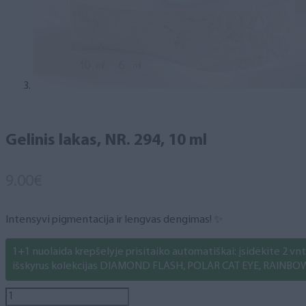
Gelinis lakas, NR. 294, 10 ml
9.00
€
Intensyvi pigmentacija ir lengvas dengimas! ✨
1+1 nuolaida krepšelyje prisitaiko automatiškai: įsidėkite 2 vnt. 
išskyrus kolekcijas DIAMOND FLASH, POLAR CAT EYE, RAINBO
produkto