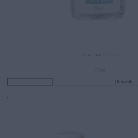
Super bond 15 ml
7.00
€
Į Krepšelį