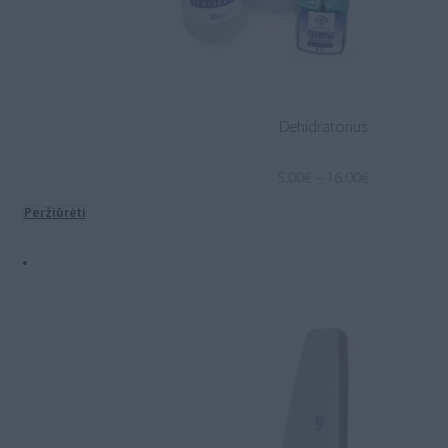
Dehidratorius
Price
5.00
€
–
16.00
€
range:
Peržiūrėti
5.00€
through
16.00€