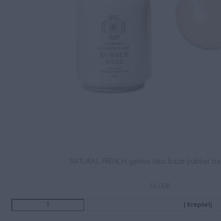
NATURAL FRENCH gelinio lako bazė (rubber ba
16.00
€
Į Krepšelį