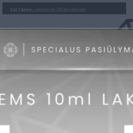
2 už 1 kainą
– daugiau nei 500 atspalvių lakų