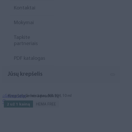
Kontaktai
Mokymai
Tapkite
partneriais
PDF katalogas
Jūsų krepšelis
Krepšelyje nėra produktų.
⌂
Geliniai lakai
Gelinis lakas, NR. 294, 10 ml
🔍
2 už 1 kainą
HEMA FREE