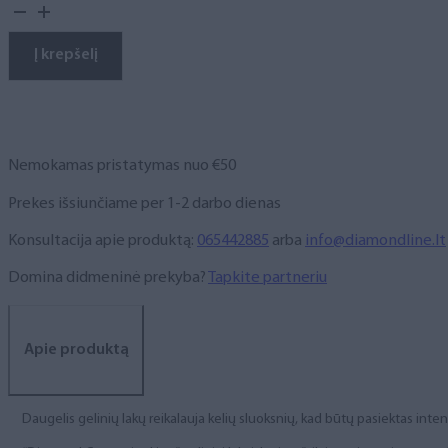
kiekis:
Gelinis
lakas,
Į krepšelį
NR.
294,
10
ml
Nemokamas pristatymas nuo €50
Prekes išsiunčiame per 1-2 darbo dienas
Konsultacija apie produktą:
065442885
arba
info@diamondline.lt
Domina didmeninė prekyba?
Tapkite partneriu
Apie produktą
Daugelis gelinių lakų reikalauja kelių sluoksnių, kad būtų pasiektas int