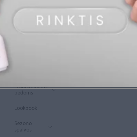
„Diamond
Rewards“
Naujoko
krepšelis
Išpardavimas
Naujienos
Probleminėms
pėdoms
Lookbook
Sezono
spalvos