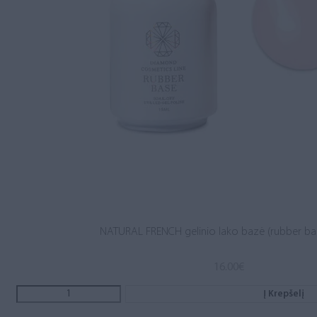
NATURAL FRENCH gelinio lako bazė (rubber ba
16.00
€
Į Krepšelį