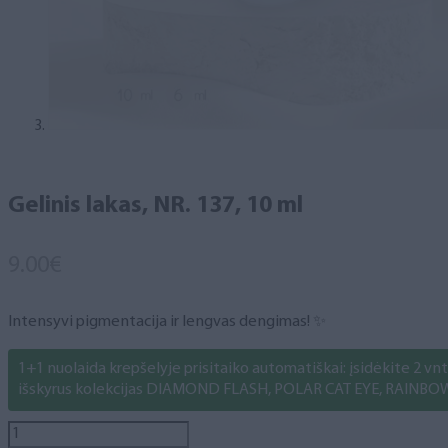
Gelinis lakas, NR. 137, 10 ml
9.00
€
Intensyvi pigmentacija ir lengvas dengimas! ✨
1+1 nuolaida krepšelyje prisitaiko automatiškai: įsidėkite 2 vnt. 
išskyrus kolekcijas DIAMOND FLASH, POLAR CAT EYE, RAINBO
produkto