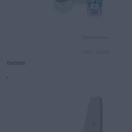
Dehidratorius
Price
5.00
€
–
16.00
€
range:
Peržiūrėti
5.00€
through
16.00€