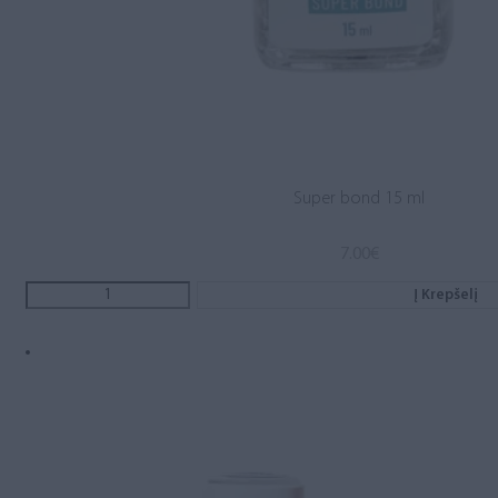
Super bond 15 ml
7.00
€
Į Krepšelį