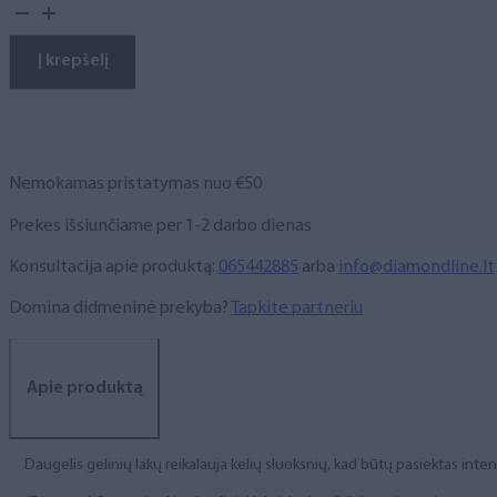
kiekis:
Gelinis
lakas,
Į krepšelį
NR.
137,
10
ml
Nemokamas pristatymas nuo €50
Prekes išsiunčiame per 1-2 darbo dienas
Konsultacija apie produktą:
065442885
arba
info@diamondline.lt
Domina didmeninė prekyba?
Tapkite partneriu
Apie produktą
Daugelis gelinių lakų reikalauja kelių sluoksnių, kad būtų pasiektas int