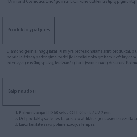
“Diamond Cosmetics Line” geliniai lakai, kurie užtikrina stiprų pigment
Produkto ypatybės
Diamond geliniai nagų lakai 10 ml yra profesionalams skirti produktai, pas
nepriekaištingą padengimą, todėl jie idealiai tinka greitam ir efektyviam
intensyvių ir ryškių spalvų, leidžiančių kurti įvairius nagų dizainus. Polim
Kaip naudoti
Polimerizacija: LED 60 sek. / CCFL 90 sek. / UV 2 min.
Dėl produktų sudėties tarpusavio atitikties geriausiems rezulta
Laiku keiskite savo polimerizacijos lempas.