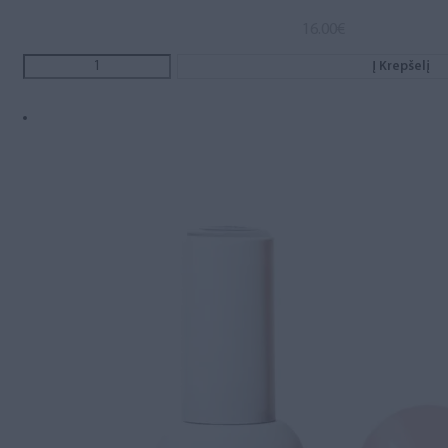
16.00
€
Į Krepšelį