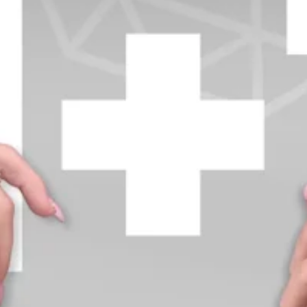
+370 654 42885
info@diamondline.lt
Prisijungti
Parduotuvė
Informacija
klientams