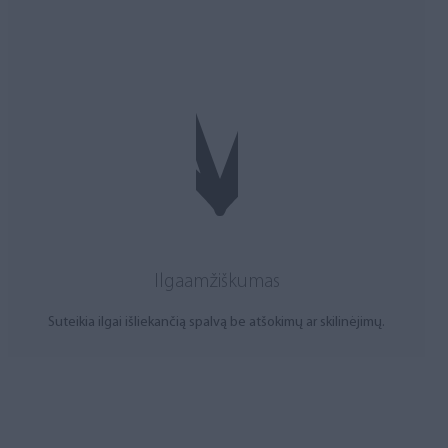
Ilgaamžiškumas
Suteikia ilgai išliekančią spalvą be atšokimų ar skilinėjimų.