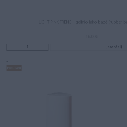
LIGHT PINK FRENCH gelinio lako bazė (rubber b
16.00
€
Į Krepšelį
Populiaru