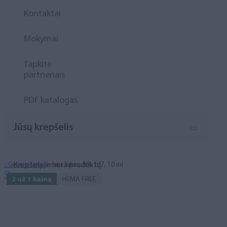
Kontaktai
Mokymai
Tapkite
partneriais
PDF katalogas
Jūsų krepšelis
Krepšelyje nėra produktų.
⌂
Geliniai lakai
Gelinis lakas, NR. 137, 10 ml
🔍
2 už 1 kainą
HEMA FREE