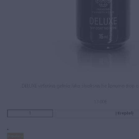
DELUXE viršutinis gelinio lako sluoksnis be lipnumo (top c
13.00
€
Į Krepšelį
Populiaru