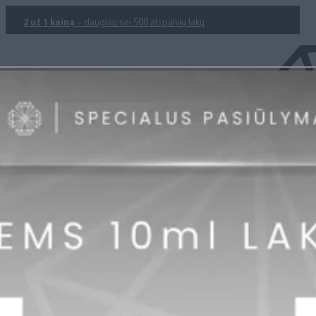
2 už 1 kainą
– daugiau nei 500 atspalvių lakų