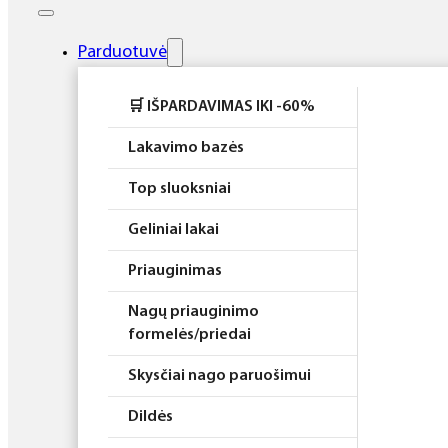
Elektros prietaisai
Higiena
Parduotuvė
Atributika
🛒 IŠPARDAVIMAS IKI -60%
Rinkiniai
Lakavimo bazės
Top sluoksniai
Geliniai lakai
Priauginimas
Nagų priauginimo
formelės/priedai
Skysčiai nago paruošimui
Dildės