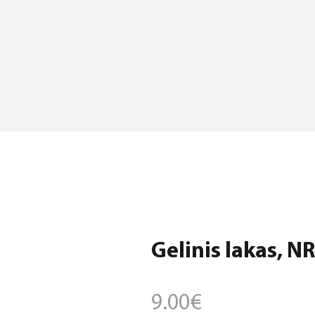
Gelinis lakas, NR
9.00
€