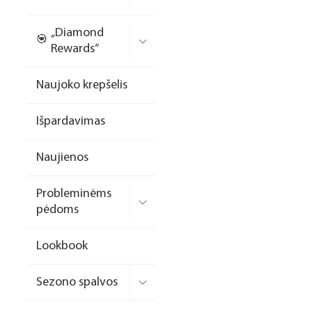
Nagų priauginimo
„Diamond
formelės/priedai
Rewards“
Skysčiai nago paruošimui
Naujoko krepšelis
Dildės
Išpardavimas
Įrankiai
Frezos antgaliai
Naujienos
Teptukai
Probleminėms
Laufwunder pėdų priežiūra
pėdoms
SPA linija
Lookbook
Dizaino/dekoravimo
priemonės
Sezono spalvos
Elektros prietaisai