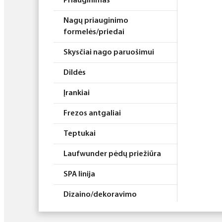
Priauginimas
Nagų priauginimo
formelės/priedai
Skysčiai nago paruošimui
Dildės
Įrankiai
Frezos antgaliai
Teptukai
Laufwunder pėdų priežiūra
SPA linija
Dizaino/dekoravimo
priemonės