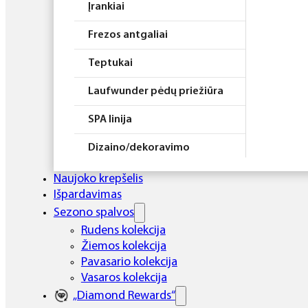
Įrankiai
Frezos antgaliai
Teptukai
Laufwunder pėdų priežiūra
SPA linija
Dizaino/dekoravimo
priemonės
Naujoko krepšelis
Elektros prietaisai
Išpardavimas
Sezono spalvos
Higiena
Rudens kolekcija
Žiemos kolekcija
Atributika
Pavasario kolekcija
Rinkiniai
Vasaros kolekcija
„Diamond Rewards“