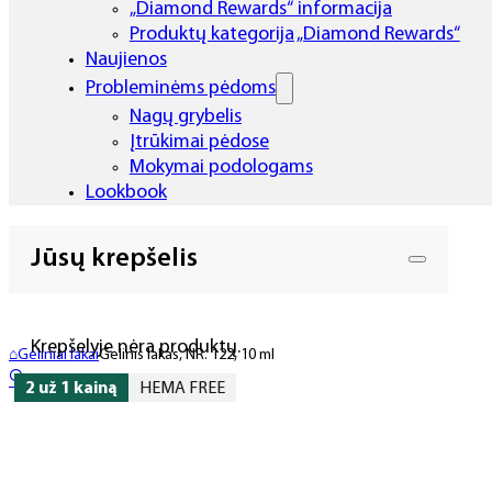
„Diamond Rewards“ informacija
Produktų kategorija „Diamond Rewards“
Naujienos
Probleminėms pėdoms
Nagų grybelis
Įtrūkimai pėdose
Mokymai podologams
Lookbook
Jūsų krepšelis
Krepšelyje nėra produktų.
⌂
Geliniai lakai
Gelinis lakas, NR. 122, 10 ml
🔍
2 už 1 kainą
HEMA FREE