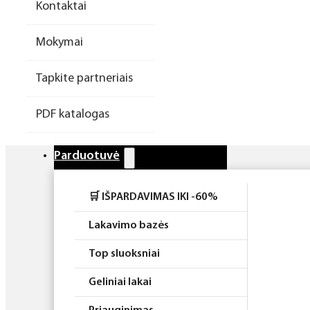
Kontaktai
Higiena
Mokymai
Atributika
Tapkite partneriais
Rinkiniai
PDF katalogas
Parduotuvė
🛒 IŠPARDAVIMAS IKI -60%
Lakavimo bazės
Top sluoksniai
Geliniai lakai