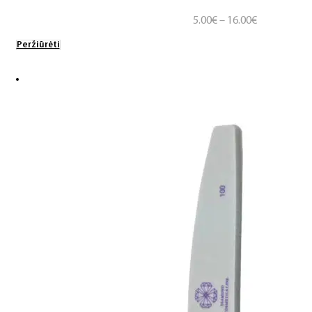
Price
5.00
€
–
16.00
€
range:
Peržiūrėti
5.00€
through
16.00€