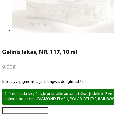
Gelinis lakas, NR. 117, 10 ml
9.00
€
Intensyvi pigmentacija ir lengvas dengimas! ✨
1+1 nuolaida krepšelyje prisitaiko automatiškai: įsidėkite 2 vnt. 
išskyrus kolekcijas DIAMOND FLASH, POLAR CAT EYE, RAINBO
produkto