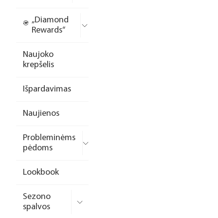
„Diamond
Rewards“
Naujoko
krepšelis
Išpardavimas
Naujienos
Probleminėms
pėdoms
Lookbook
Sezono
spalvos