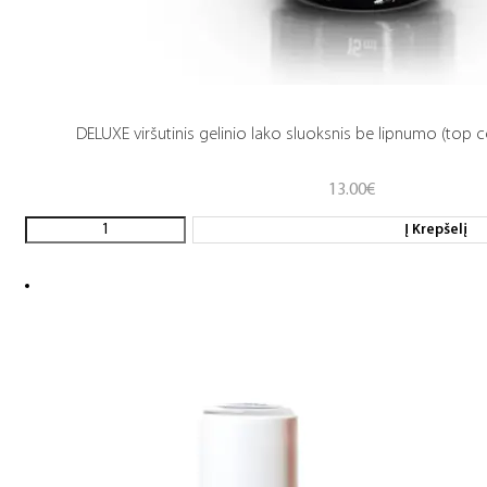
DELUXE viršutinis gelinio lako sluoksnis be lipnumo (top c
13.00
€
Į Krepšelį