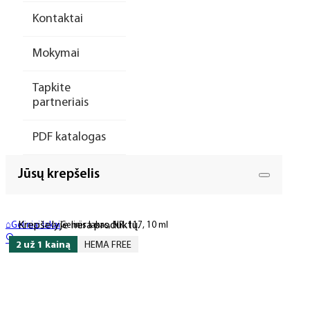
Kontaktai
Mokymai
Tapkite
partneriais
PDF katalogas
Jūsų krepšelis
Krepšelyje nėra produktų.
⌂
Geliniai lakai
Gelinis lakas, NR. 117, 10 ml
🔍
2 už 1 kainą
HEMA FREE