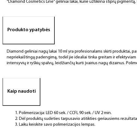
“Diamond Cosmetics Line” geliniai lakai, kurie užtikrina stiprų pigment
Produkto ypatybės
Diamond geliniai nagų lakai 10 ml yra profesionalams skirti produktai, pas
nepriekaištingą padengimą, todėl jie idealiai tinka greitam ir efektyviam
intensyvių ir ryškių spalvų, leidžiančių kurti įvairius nagų dizainus. Polim
Kaip naudoti
Polimerizacija: LED 60 sek. / CCFL 90 sek. / UV 2 min.
Dėl produktų sudėties tarpusavio atitikties geriausiems rezulta
Laiku keiskite savo polimerizacijos lempas.