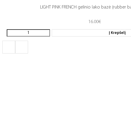
LIGHT PINK FRENCH gelinio lako bazė (rubber b
16.00
€
Į Krepšelį