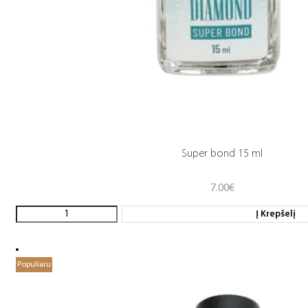
Super bond 15 ml
7.00
€
Į Krepšelį
Populiaru