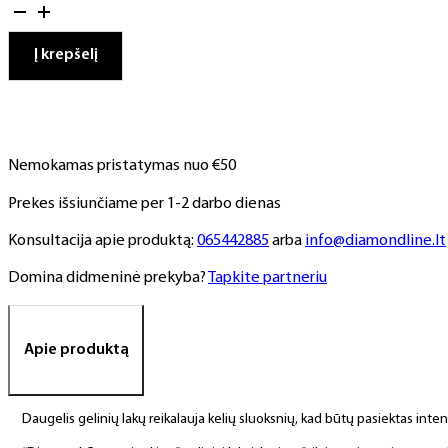
kiekis:
Gelinis
lakas,
Į krepšelį
NR.
117,
10
ml
Nemokamas pristatymas nuo €50
Prekes išsiunčiame per 1-2 darbo dienas
Konsultacija apie produktą:
065442885
arba
info@diamondline.lt
Domina didmeninė prekyba?
Tapkite partneriu
Apie produktą
Daugelis gelinių lakų reikalauja kelių sluoksnių, kad būtų pasiektas int