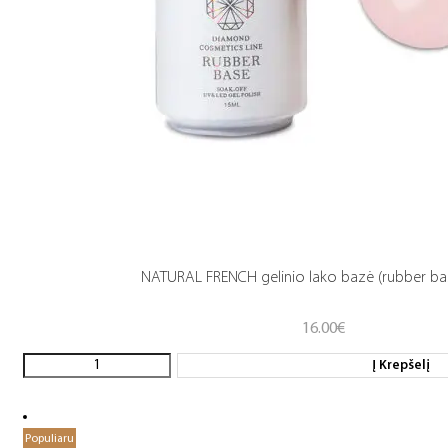
NATURAL FRENCH gelinio lako bazė (rubber ba
16.00
€
Į Krepšelį
Populiaru