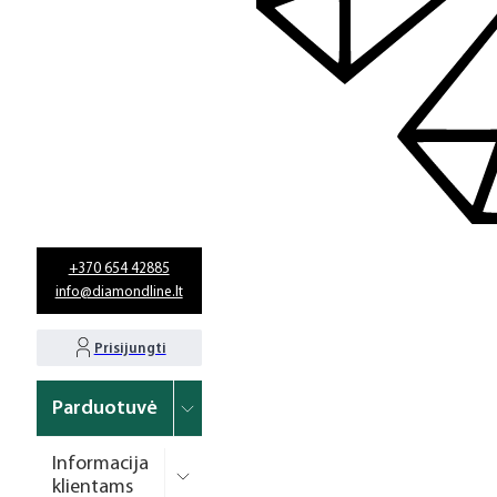
+370 654 42885
info@diamondline.lt
Prisijungti
Parduotuvė
Informacija
klientams