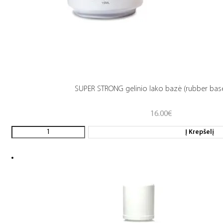
SUPER STRONG gelinio lako bazė (rubber base
16.00
€
Į Krepšelį