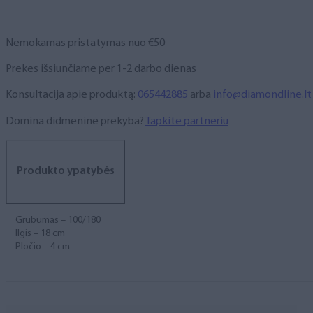
Nemokamas pristatymas nuo €50
Prekes išsiunčiame per 1-2 darbo dienas
Konsultacija apie produktą:
065442885
arba
info@diamondline.lt
Domina didmeninė prekyba?
Tapkite partneriu
Produkto ypatybės
Grubumas – 100/180
Ilgis – 18 cm
Pločio – 4 cm