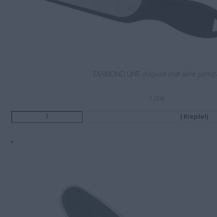
DIAMOND LINE dvipusė metalinė pemz
7.00
€
Į Krepšelį