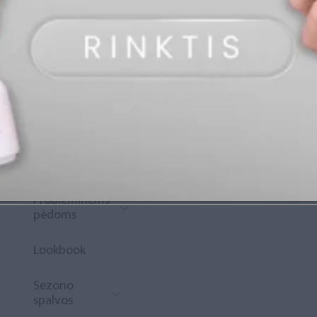
„Diamond
Rewards“
Naujoko
krepšelis
Išpardavimas
Naujienos
Probleminėms
pėdoms
Lookbook
Sezono
spalvos