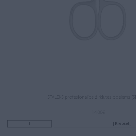
STALEKS profesionalios žirklutės odelėms (S
14.00
€
Į Krepšelį