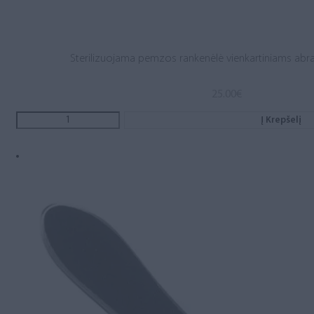
Sterilizuojama pemzos rankenėlė vienkartiniams abra
25.00
€
Į Krepšelį