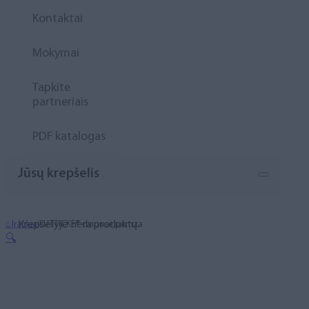
Kontaktai
Mokymai
Tapkite
partneriais
PDF katalogas
Jūsų krepšelis
Krepšelyje nėra produktų.
⌂
Įrankiai
LUTTICKE® dvipusė pemza
🔍