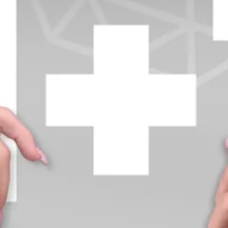
+370 654 42885
info@diamondline.lt
Prisijungti
Parduotuvė
Informacija
klientams