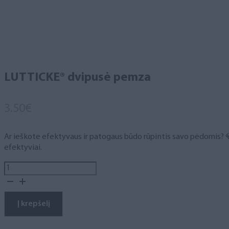
LUTTICKE® dvipusė pemza
3.50
€
Ar ieškote efektyvaus ir patogaus būdo rūpintis savo pėdomis? 💎
efektyviai.
produkto
kiekis:
LUTTICKE®
dvipusė
Į krepšelį
pemza