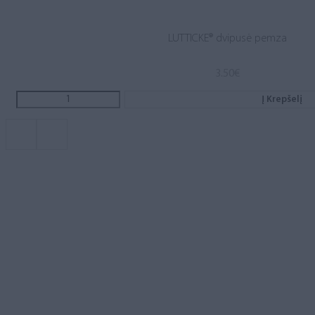
LUTTICKE® dvipusė pemza
3.50
€
Į Krepšelį