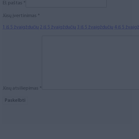
El. paštas
*
Jūsų įvertinimas
*
1 iš 5 žvaigždučių
2 iš 5 žvaigždučių
3 iš 5 žvaigždučių
4 iš 5 žvaig
Jūsų atsiliepimas
*