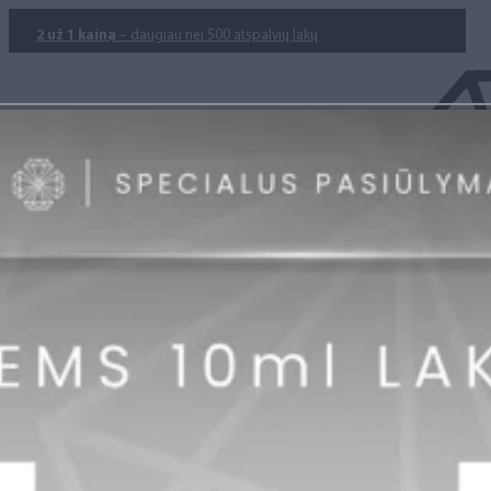
2 už 1 kainą
– daugiau nei 500 atspalvių lakų