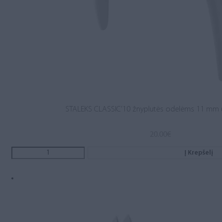
STALEKS CLASSIC’10 žnyplutės odelėms 11 mm 
20.00
€
Į Krepšelį