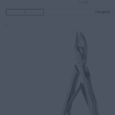
25.00
€
Į Krepšelį