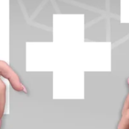
+370 654 42885
info@diamondline.lt
Prisijungti
Parduotuvė
Informacija
klientams