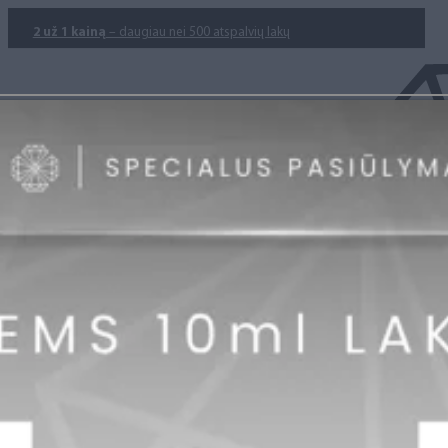
2 už 1 kainą
– daugiau nei 500 atspalvių lakų