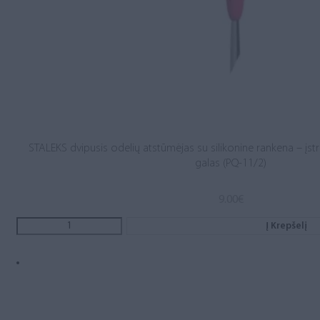
STALEKS dvipusis odelių atstūmėjas su silikonine rankena – įstri
galas (PQ-11/2)
9.00
€
Į Krepšelį