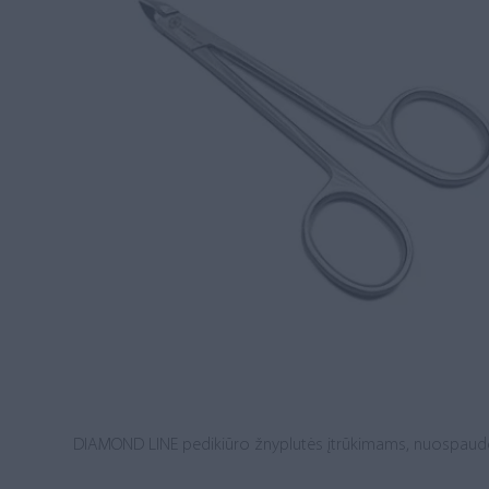
DIAMOND LINE pedikiūro žnyplutės įtrūkimams, nuospaudom