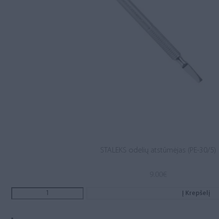
STALEKS odelių atstūmėjas (PE-30/5)
9.00
€
Į Krepšelį