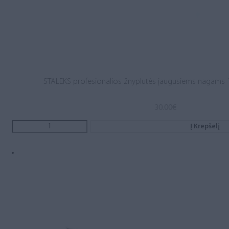
STALEKS profesionalios žnyplutės įaugusiems nagams 
30.00
€
Į Krepšelį