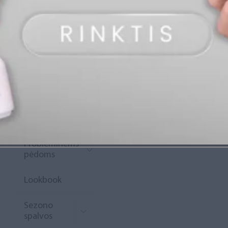
„Diamond
Rewards“
Naujoko
krepšelis
Išpardavimas
Naujienos
Probleminėms
pėdoms
Lookbook
Sezono
spalvos