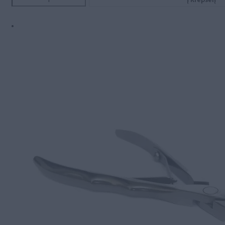
Į Krepšelį