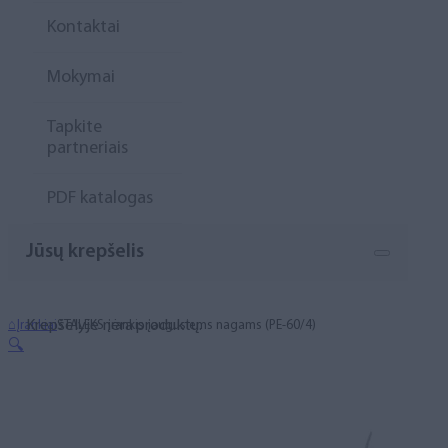
Kontaktai
Mokymai
Tapkite
partneriais
PDF katalogas
Jūsų krepšelis
Krepšelyje nėra produktų.
⌂
Įrankiai
STALEKS įrankis įaugusiems nagams (PE-60/4)
🔍