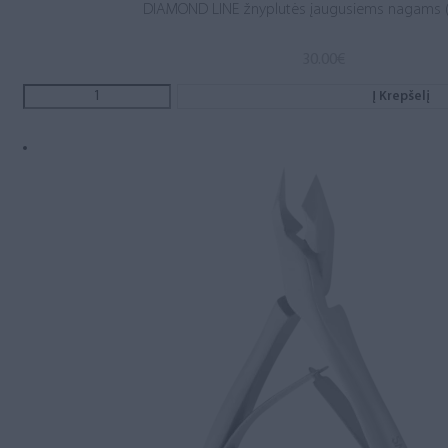
DIAMOND LINE žnyplutės įaugusiems nagams (
30.00
€
Į Krepšelį