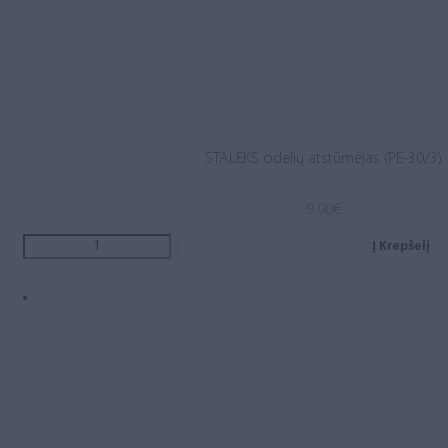
STALEKS odelių atstūmėjas (PE-30/3)
9.00
€
Į Krepšelį