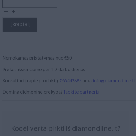
produkto
kiekis:
STALEKS
įrankis
Į krepšelį
įaugusiems
nagams
(PE-
60/4)
Nemokamas pristatymas nuo €50
Prekes išsiunčiame per 1-2 darbo dienas
Konsultacija apie produktą:
065442885
arba
info@diamondline.lt
Domina didmeninė prekyba?
Tapkite partneriu
Kodėl verta pirkti iš diamondline.lt?