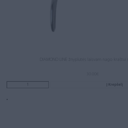
DIAMOND LINE žnyplutės laisvam nago kraštui 
30.00
€
Į Krepšelį