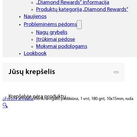
„Diamond Rewards“ informacija
Produktų kategorija „Diamond Rewards“
Naujienos
Probleminėms pėdoms
Nagų grybelis
Įtrūkimai pėdose
Mokymai podologams
Lookbook
Jūsų krepšelis
Krepšelyje nėra produktų.
⌂
Frezos antgaliai
Vienk. antgalis pedikiūrui, 1 vnt, 180 grit, 10x15mm, ruda
🔍