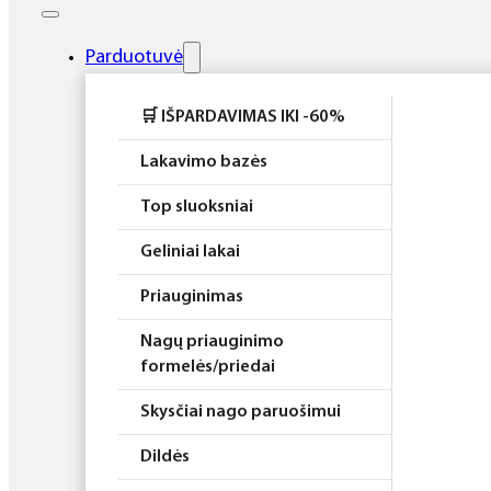
Elektros prietaisai
Higiena
Parduotuvė
Atributika
🛒 IŠPARDAVIMAS IKI -60%
Rinkiniai
Lakavimo bazės
Top sluoksniai
Geliniai lakai
Priauginimas
Nagų priauginimo
formelės/priedai
Skysčiai nago paruošimui
Dildės