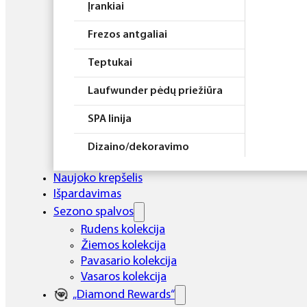
Įrankiai
Frezos antgaliai
Teptukai
Laufwunder pėdų priežiūra
SPA linija
Dizaino/dekoravimo
priemonės
Naujoko krepšelis
Elektros prietaisai
Išpardavimas
Sezono spalvos
Higiena
Rudens kolekcija
Žiemos kolekcija
Atributika
Pavasario kolekcija
Rinkiniai
Vasaros kolekcija
„Diamond Rewards“