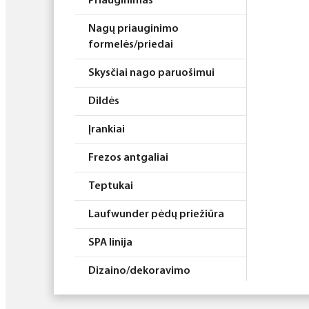
Priauginimas
Nagų priauginimo
formelės/priedai
Skysčiai nago paruošimui
Dildės
Įrankiai
Frezos antgaliai
Teptukai
Laufwunder pėdų priežiūra
SPA linija
Dizaino/dekoravimo
priemonės