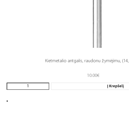
Kietmetalio antgalis, raudonu žymėjimu, (14,0
10.00
€
Į Krepšelį