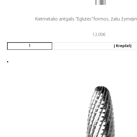
Kietmetalio antgalis “Eglutės” formos, žaliu žymėjimu
12.00
€
Į Krepšelį