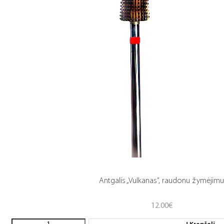
Antgalis „Vulkanas”, raudonu žymėjim
12.00
€