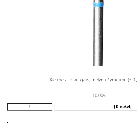
Kietmetalio antgalis, mėlynu žymėjimu (5.0 ,
10.00
€
Į Krepšelį