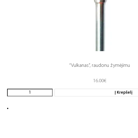
“Vulkanas”, raudonu žymėjimu
16.00
€
Į Krepšelį