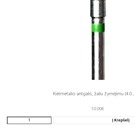
Kietmetalio antgalis, žaliu žymėjimu (4.0 , 
10.00
€
Į Krepšelį