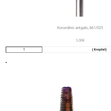
Korundinis antgalis, 661/025
5.00
€
Į Krepšelį