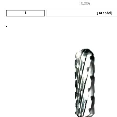
10.00
€
Į Krepšelį