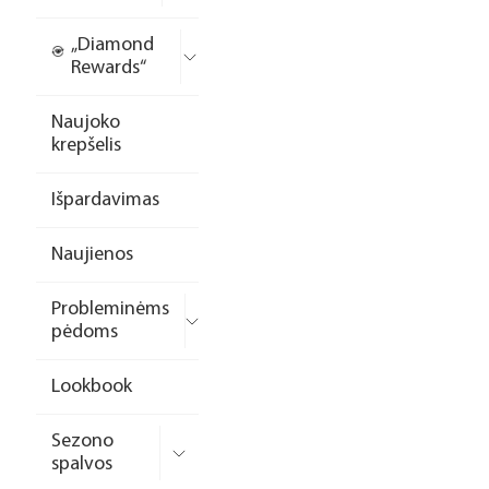
„Diamond
Rewards“
Naujoko
krepšelis
Išpardavimas
Naujienos
Probleminėms
pėdoms
Lookbook
Sezono
spalvos