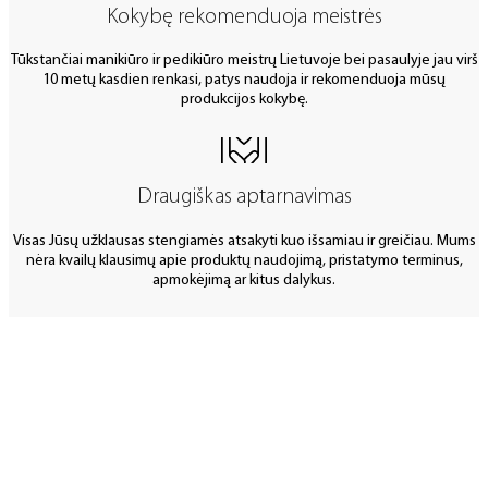
Kokybę rekomenduoja meistrės
Tūkstančiai manikiūro ir pedikiūro meistrų Lietuvoje bei pasaulyje jau virš
10 metų kasdien renkasi, patys naudoja ir rekomenduoja mūsų
produkcijos kokybę.
Draugiškas aptarnavimas
Visas Jūsų užklausas stengiamės atsakyti kuo išsamiau ir greičiau. Mums
nėra kvailų klausimų apie produktų naudojimą, pristatymo terminus,
apmokėjimą ar kitus dalykus.