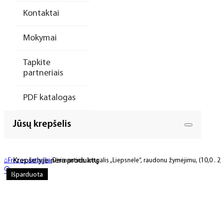
Kontaktai
Mokymai
Tapkite
partneriais
PDF katalogas
Jūsų krepšelis
Krepšelyje nėra produktų.
⌂
Frezos antgaliai
Deimantinis antgalis „Liepsnele“, raudonu žymėjimu, (10,0 . 2
🔍
Išparduota