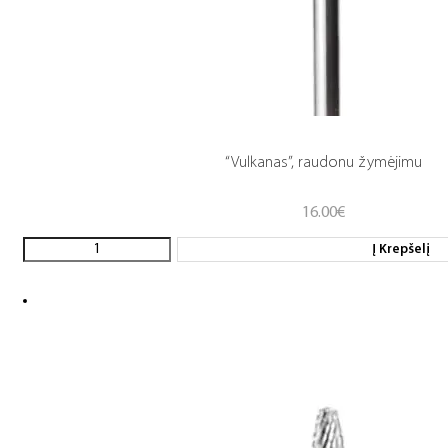
“Vulkanas”, raudonu žymėjimu
16.00
€
Į Krepšelį