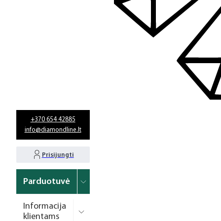
+370 654 42885
info@diamondline.lt
Prisijungti
Parduotuvė
Informacija
klientams