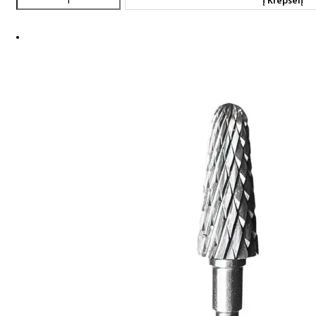
Į Krepšelį