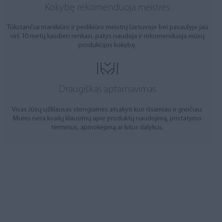
Kokybę rekomenduoja meistrės
Tūkstančiai manikiūro ir pedikiūro meistrų Lietuvoje bei pasaulyje jau
virš 10 metų kasdien renkasi, patys naudoja ir rekomenduoja mūsų
produkcijos kokybę.
Draugiškas aptarnavimas
Visas Jūsų užklausas stengiamės atsakyti kuo išsamiau ir greičiau.
Mums nėra kvailų klausimų apie produktų naudojimą, pristatymo
terminus, apmokėjimą ar kitus dalykus.