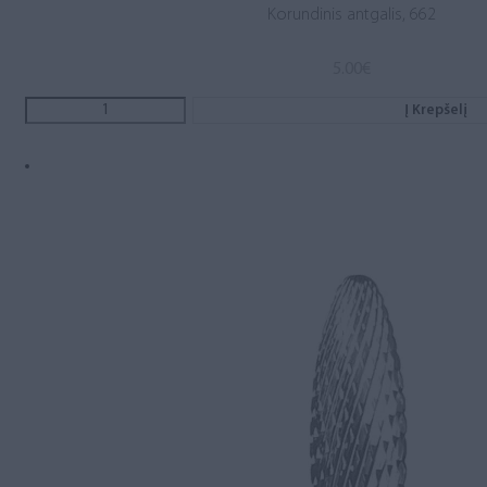
Korundinis antgalis, 662
5.00
€
Į Krepšelį