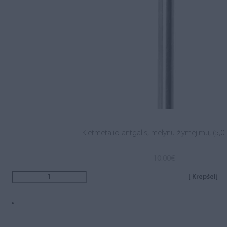
Kietmetalio antgalis, mėlynu žymėjimu, (5,0 .
10.00
€
Į Krepšelį