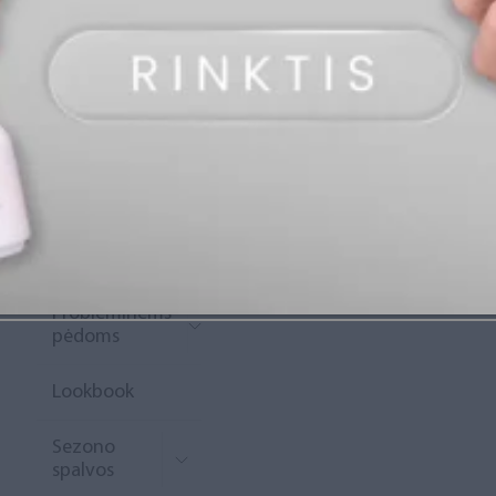
„Diamond
Rewards“
Naujoko
krepšelis
Išpardavimas
Naujienos
Probleminėms
pėdoms
Lookbook
Sezono
spalvos