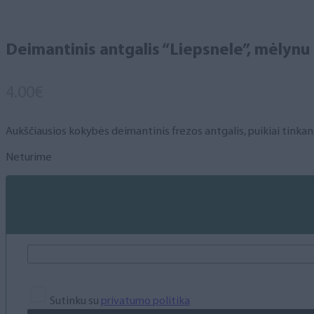
Deimantinis antgalis “Liepsnele”, mėlynu 
4.00
€
Aukščiausios kokybės deimantinis frezos antgalis, puikiai tinkant
Neturime
Sutinku su
privatumo politika