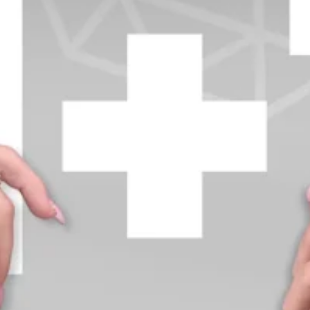
+370 654 42885
info@diamondline.lt
Prisijungti
Parduotuvė
Informacija
klientams