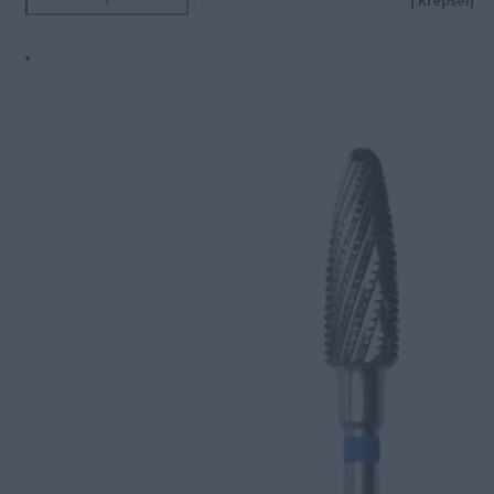
Į Krepšelį