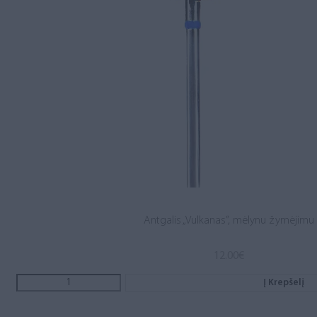
Antgalis „Vulkanas”, mėlynu žymėjimu
12.00
€
Į Krepšelį