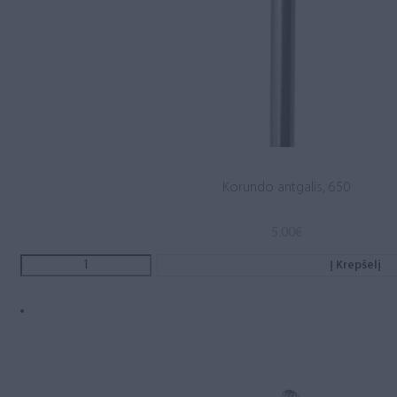
Korundo antgalis, 650
5.00
€
Į Krepšelį