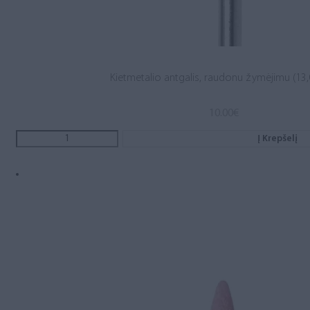
Kietmetalio antgalis, raudonu žymėjimu (13,0
10.00
€
Į Krepšelį