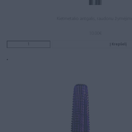
Kietmetalio antgalis, raudonu žymėjim
10.00
€
Į Krepšelį