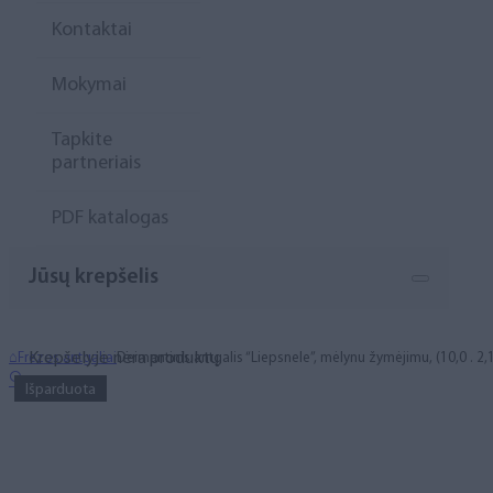
Kontaktai
Mokymai
Tapkite
partneriais
PDF katalogas
Jūsų krepšelis
Krepšelyje nėra produktų.
⌂
Frezos antgaliai
Deimantinis antgalis “Liepsnele”, mėlynu žymėjimu, (10,0 . 2,
🔍
Išparduota