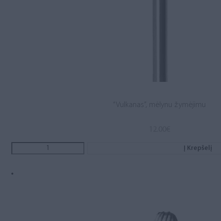
“Vulkanas”, mėlynu žymėjimu
12.00
€
Į Krepšelį