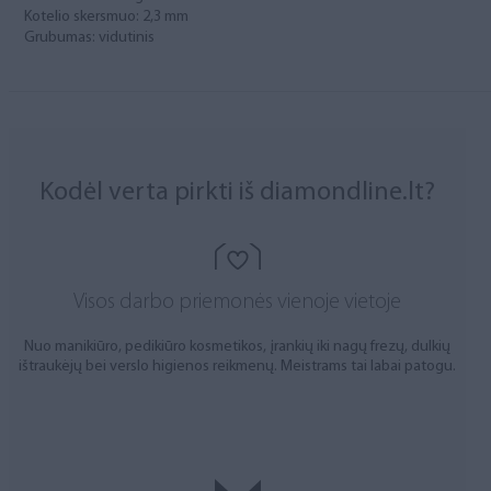
Kotelio skersmuo: 2,3 mm
Grubumas: vidutinis
Kodėl verta pirkti iš diamondline.lt?
Visos darbo priemonės vienoje vietoje
Nuo manikiūro, pedikiūro kosmetikos, įrankių iki nagų frezų, dulkių
ištraukėjų bei verslo higienos reikmenų. Meistrams tai labai patogu.