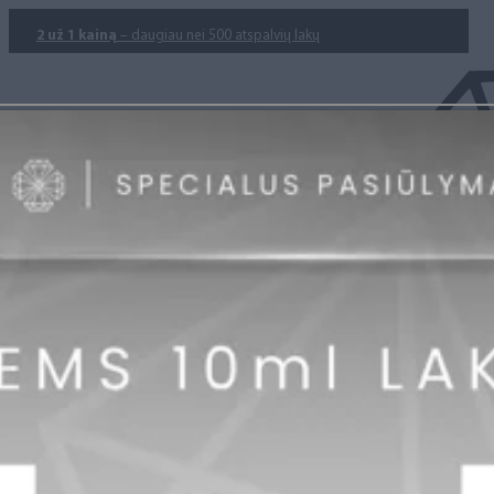
2 už 1 kainą
– daugiau nei 500 atspalvių lakų