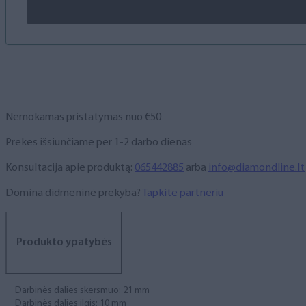
Nemokamas pristatymas nuo €50
Prekes išsiunčiame per 1-2 darbo dienas
Konsultacija apie produktą:
065442885
arba
info@diamondline.lt
Domina didmeninė prekyba?
Tapkite partneriu
Produkto ypatybės
Darbinės dalies skersmuo: 21 mm
Darbinės dalies ilgis: 10 mm