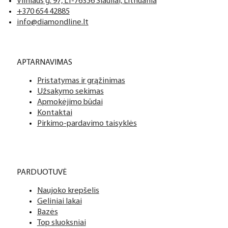
Tai profesionalių manikiūro, pedikiūro ir podologijos priemoni
Mes siūlome tik aukščiausios kokybės produktus nagams, ka
Vilniaus g. 97, LT-76356 Šiauliai, Lithuania
+370 654 42885
info@diamondline.lt
Platus prekių katalogas
APTARNAVIMAS
Turime daugiau nei 3000 produktų visiems Jūsų poreikiams – nu
Pristatymas ir grąžinimas
PDF katalogas
Užsakymo sekimas
Apmokėjimo būdai
Kontaktai
Pirkimo-pardavimo taisyklės
PARDUOTUVĖ
Naujoko krepšelis
Geliniai lakai
Bazės