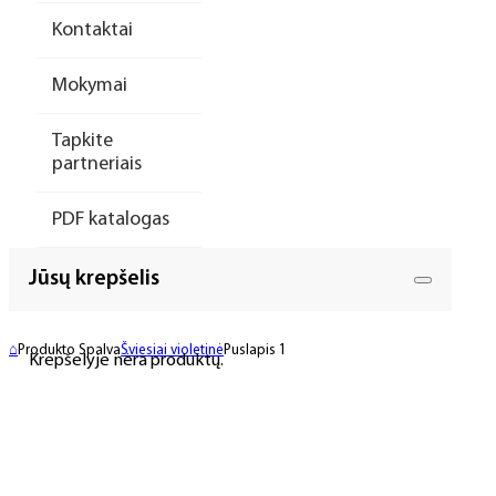
Kontaktai
Mokymai
Tapkite
partneriais
PDF katalogas
Jūsų krepšelis
⌂
Produkto Spalva
Šviesiai violetinė
Puslapis 1
Krepšelyje nėra produktų.