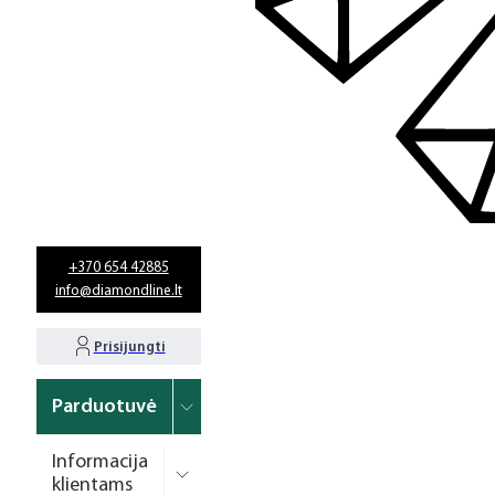
+370 654 42885
info@diamondline.lt
Prisijungti
Parduotuvė
Informacija
klientams