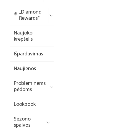
„Diamond
Rewards“
Naujoko
krepšelis
Išpardavimas
Naujienos
Probleminėms
pėdoms
Lookbook
Sezono
spalvos