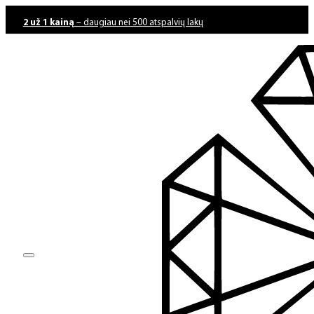
2 už 1 kainą
– daugiau nei 500 atspalvių lakų