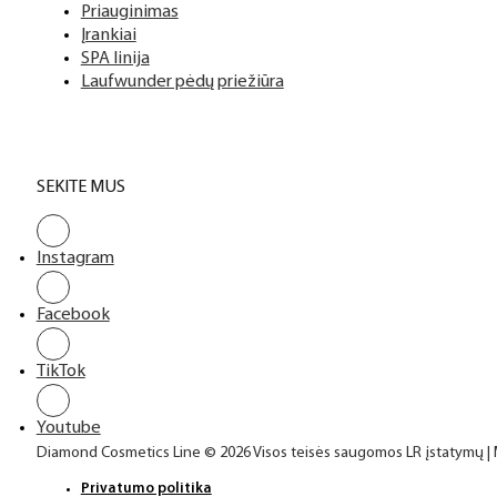
Top sluoksniai
Priauginimas
Įrankiai
SPA linija
Laufwunder pėdų priežiūra
SEKITE MUS
Instagram
Facebook
TikTok
Youtube
Diamond Cosmetics Line © 2026 Visos teisės saugomos LR įstatymų |