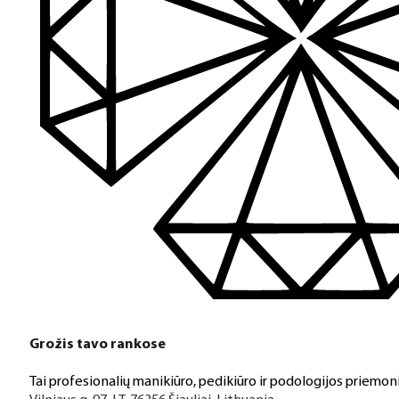
Turime daugiau nei 3000 produktų visiems Jūsų poreikiams – nu
PDF katalogas
Greitas pristatymas
Visus produktus turime vietoje ir pristatome visoje Lietuvoje
Klientų aptarnavimas
Jeigu turite klausimų ar iškilo problemų su užsakymu, mus pas
Grožis tavo rankose
Aukštos kokybės produkcija