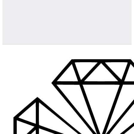
Greitas pristatymas
Visus produktus turime vietoje ir pristatome visoje Lietuvoje
…
Klientų aptarnavimas
Jeigu turite klausimų ar iškilo problemų su užsakymu, mus pas
Aukštos kokybės produkcija
Mes siūlome tik aukščiausios kokybės produktus nagams, ka
Platus prekių katalogas