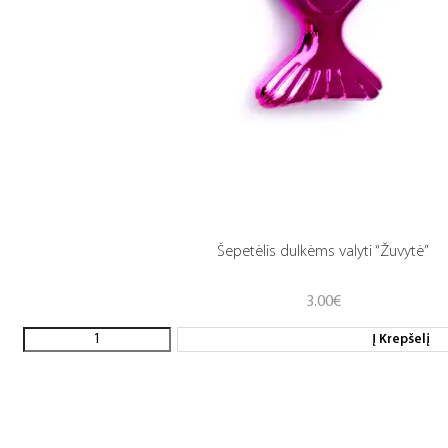
Šepetėlis dulkėms valyti “Žuvytė”
3.00
€
Į Krepšelį