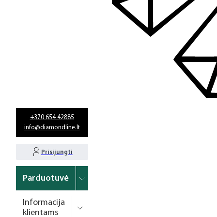
+370 654 42885
info@diamondline.lt
Prisijungti
Parduotuvė
Informacija
klientams