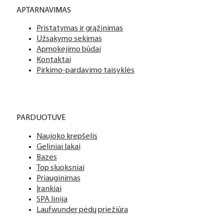
APTARNAVIMAS
Pristatymas ir grąžinimas
Užsakymo sekimas
Apmokėjimo būdai
Kontaktai
Pirkimo-pardavimo taisyklės
PARDUOTUVĖ
Naujoko krepšelis
Geliniai lakai
Bazės
Top sluoksniai
Priauginimas
Įrankiai
SPA linija
Laufwunder pėdų priežiūra