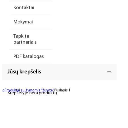
Kontaktai
Mokymai
Tapkite
partneriais
PDF katalogas
Jūsų krepšelis
⌂
Produktai su žymomis “žuvytė”
Puslapis 1
Krepšelyje nėra produktų.