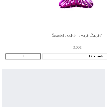
Šepetėlis dulkėms valyti „Žuvytė“
3.00
€
Į Krepšelį