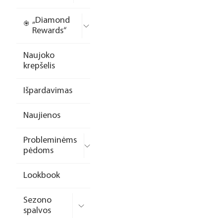
„Diamond
Rewards“
Naujoko
krepšelis
Išpardavimas
Naujienos
Probleminėms
pėdoms
Lookbook
Sezono
spalvos