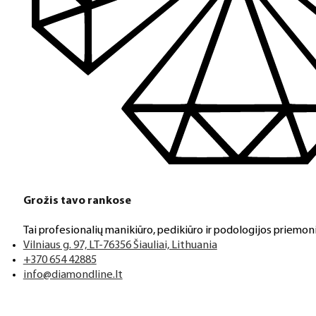
Grožis tavo rankose
Tai profesionalių manikiūro, pedikiūro ir podologijos priemoni
Vilniaus g. 97, LT-76356 Šiauliai, Lithuania
+370 654 42885
info@diamondline.lt