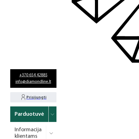
+370 654 42885
info@diamondline.lt
Prisijungti
Parduotuvė
Informacija
klientams