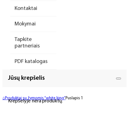
Kontaktai
Mokymai
Tapkite
partneriais
PDF katalogas
Jūsų krepšelis
⌂
Produktai su žymomis “white king”
Puslapis 1
Krepšelyje nėra produktų.