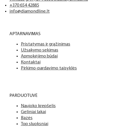
+370 654 42885
info@diamondline.lt
APTARNAVIMAS
Pristatymas ir grąžinimas
Užsakymo sekimas
Apmokėjimo būdai
Kontaktai
Pirkimo-pardavimo taisyklės
PARDUOTUVĖ
Naujoko krepšelis
Geliniai lakai
Bazės
Top sluoksniai