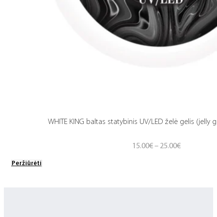
WHITE KING baltas statybinis UV/LED želė gelis (jelly g
Price
15.00
€
–
25.00
€
range:
Peržiūrėti
15.00€
through
25.00€