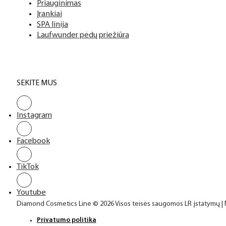
Priauginimas
Įrankiai
SPA linija
Laufwunder pėdų priežiūra
SEKITE MUS
Instagram
Facebook
TikTok
Youtube
Diamond Cosmetics Line © 2026 Visos teisės saugomos LR įstatymų |
Privatumo politika