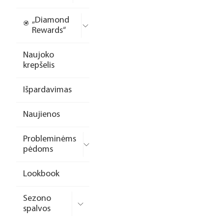
„Diamond
Rewards“
Naujoko
krepšelis
Išpardavimas
Naujienos
Probleminėms
pėdoms
Lookbook
Sezono
spalvos