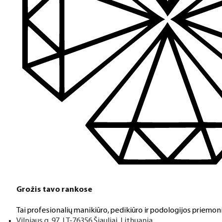
Grožis tavo rankose
Tai profesionalių manikiūro, pedikiūro ir podologijos priemoni
Vilniaus g. 97, LT-76356 Šiauliai, Lithuania