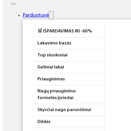
Elektros prietaisai
Higiena
Parduotuvė
Atributika
🛒 IŠPARDAVIMAS IKI -60%
Rinkiniai
Lakavimo bazės
Top sluoksniai
Geliniai lakai
Priauginimas
Nagų priauginimo
formelės/priedai
Skysčiai nago paruošimui
Dildės