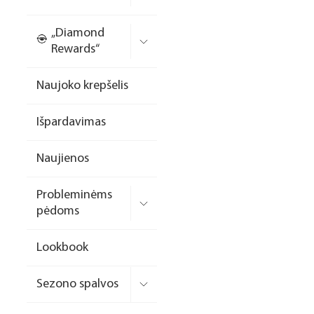
Nagų priauginimo
„Diamond
formelės/priedai
Rewards“
Skysčiai nago paruošimui
Naujoko krepšelis
Dildės
Išpardavimas
Įrankiai
Frezos antgaliai
Naujienos
Teptukai
Probleminėms
Laufwunder pėdų priežiūra
pėdoms
SPA linija
Lookbook
Dizaino/dekoravimo
priemonės
Sezono spalvos
Elektros prietaisai