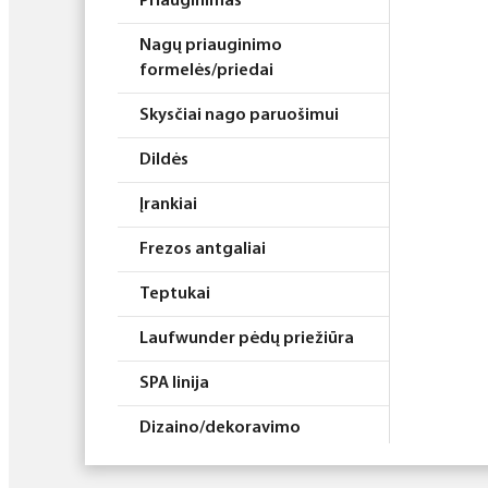
Priauginimas
Nagų priauginimo
formelės/priedai
Skysčiai nago paruošimui
Dildės
Įrankiai
Frezos antgaliai
Teptukai
Laufwunder pėdų priežiūra
SPA linija
Dizaino/dekoravimo
priemonės