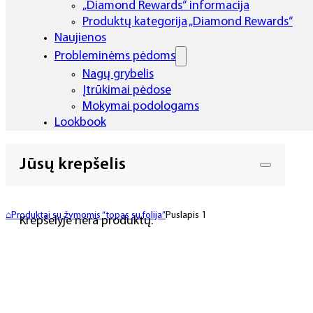
„Diamond Rewards“ informacija
Produktų kategorija „Diamond Rewards“
Naujienos
Probleminėms pėdoms
Nagų grybelis
Įtrūkimai pėdose
Mokymai podologams
Lookbook
Jūsų krepšelis
⌂
Produktai su žymomis “topas su folija”
Puslapis 1
Krepšelyje nėra produktų.