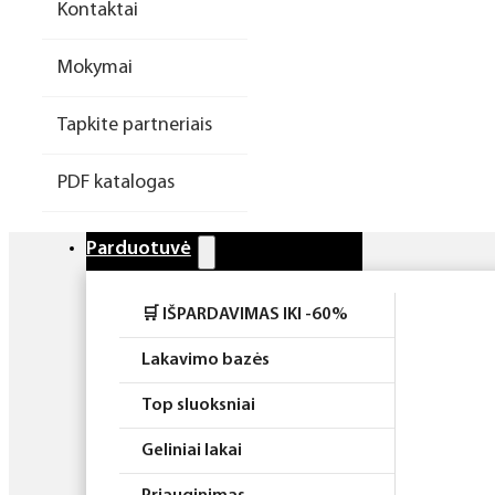
Kontaktai
Higiena
Mokymai
Atributika
Tapkite partneriais
Rinkiniai
PDF katalogas
Parduotuvė
🛒 IŠPARDAVIMAS IKI -60%
Lakavimo bazės
Top sluoksniai
Geliniai lakai