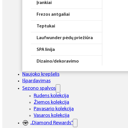
Įrankiai
Frezos antgaliai
Teptukai
Laufwunder pėdų priežiūra
SPA linija
Dizaino/dekoravimo
priemonės
Naujoko krepšelis
Elektros prietaisai
Išpardavimas
Sezono spalvos
Higiena
Rudens kolekcija
Žiemos kolekcija
Atributika
Pavasario kolekcija
Rinkiniai
Vasaros kolekcija
„Diamond Rewards“