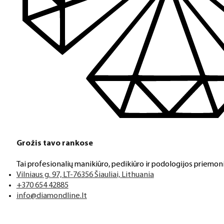
Grožis tavo rankose
Tai profesionalių manikiūro, pedikiūro ir podologijos priemoni
Vilniaus g. 97, LT-76356 Šiauliai, Lithuania
+370 654 42885
info@diamondline.lt