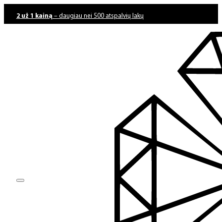
2 už 1 kainą
– daugiau nei 500 atspalvių lakų