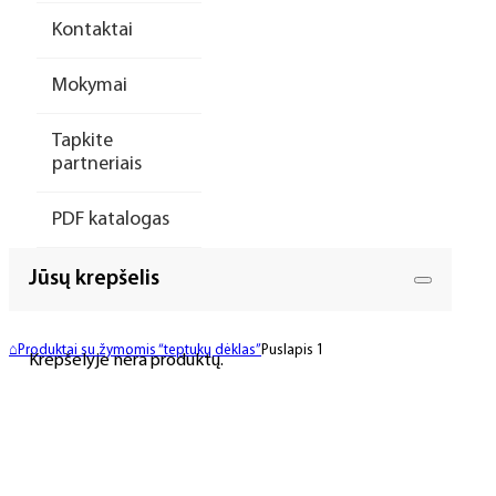
Kontaktai
Mokymai
Tapkite
partneriais
PDF katalogas
Jūsų krepšelis
⌂
Produktai su žymomis “teptukų dėklas”
Puslapis 1
Krepšelyje nėra produktų.