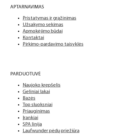
APTARNAVIMAS
Pristatymas ir grąžinimas
Užsakymo sekimas
Apmokėjimo būdai
Kontaktai
Pirkimo-pardavimo taisyklės
PARDUOTUVĖ
Naujoko krepšelis
Geliniai lakai
Bazės
Top sluoksniai
Priauginimas
Įrankiai
SPA linija
Laufwunder pėdų priežiūra