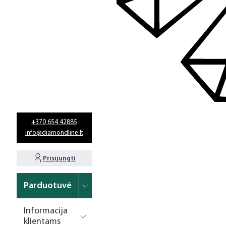
+370 654 42885
info@diamondline.lt
Prisijungti
Parduotuvė
Informacija
klientams