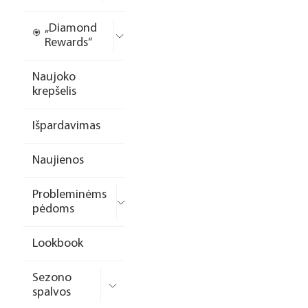
„Diamond
Rewards“
Naujoko
krepšelis
Išpardavimas
Naujienos
Probleminėms
pėdoms
Lookbook
Sezono
spalvos