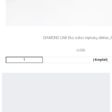
DIAMOND LINE Eko odos teptukų dėklas „P
6.00
€
Į Krepšelį