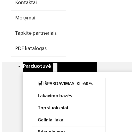
Kontaktai
Higiena
Mokymai
Atributika
Tapkite partneriais
Rinkiniai
PDF katalogas
Parduotuvė
🛒 IŠPARDAVIMAS IKI -60%
Lakavimo bazės
Top sluoksniai
Geliniai lakai