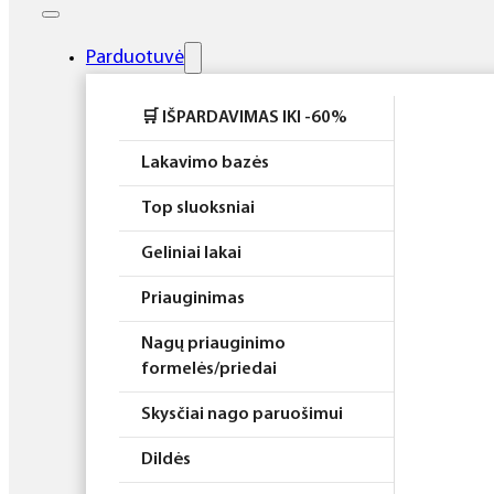
Elektros prietaisai
Higiena
Parduotuvė
Atributika
🛒 IŠPARDAVIMAS IKI -60%
Rinkiniai
Lakavimo bazės
Top sluoksniai
Geliniai lakai
Priauginimas
Nagų priauginimo
formelės/priedai
Skysčiai nago paruošimui
Dildės