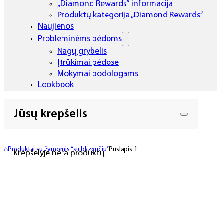
„Diamond Rewards“ informacija
Produktų kategorija „Diamond Rewards“
Naujienos
Probleminėms pėdoms
Nagų grybelis
Įtrūkimai pėdose
Mokymai podologams
Lookbook
Jūsų krepšelis
⌂
Produktai su žymomis “su blizgučiu”
Puslapis 1
Krepšelyje nėra produktų.