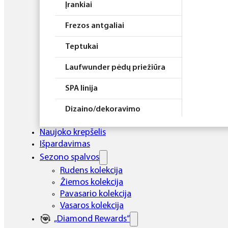
Įrankiai
Frezos antgaliai
Teptukai
Laufwunder pėdų priežiūra
SPA linija
Dizaino/dekoravimo
priemonės
Naujoko krepšelis
Elektros prietaisai
Išpardavimas
Sezono spalvos
Higiena
Rudens kolekcija
Žiemos kolekcija
Atributika
Pavasario kolekcija
Rinkiniai
Vasaros kolekcija
„Diamond Rewards“