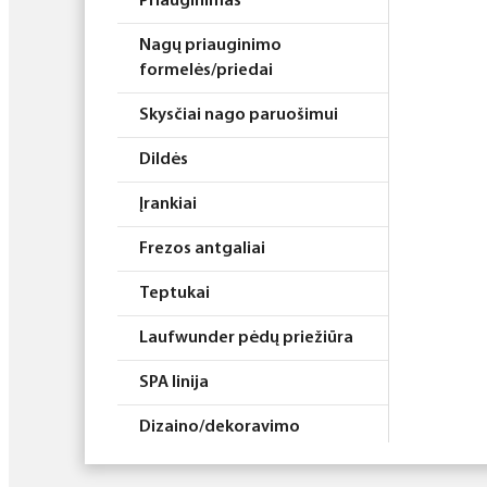
Priauginimas
Nagų priauginimo
formelės/priedai
Skysčiai nago paruošimui
Dildės
Įrankiai
Frezos antgaliai
Teptukai
Laufwunder pėdų priežiūra
SPA linija
Dizaino/dekoravimo
priemonės