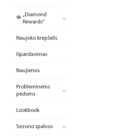
Nagų priauginimo
„Diamond
formelės/priedai
Rewards“
Skysčiai nago paruošimui
Naujoko krepšelis
Dildės
Išpardavimas
Įrankiai
Frezos antgaliai
Naujienos
Teptukai
Probleminėms
Laufwunder pėdų priežiūra
pėdoms
SPA linija
Lookbook
Dizaino/dekoravimo
priemonės
Sezono spalvos
Elektros prietaisai