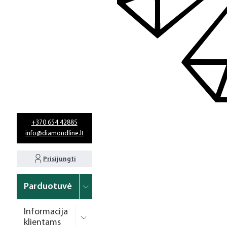
+370 654 42885
info@diamondline.lt
Prisijungti
Parduotuvė
Informacija
klientams