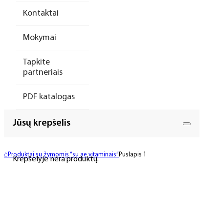
Kontaktai
Mokymai
Tapkite
partneriais
PDF katalogas
Jūsų krepšelis
⌂
Produktai su žymomis “su ae vitaminais”
Puslapis 1
Krepšelyje nėra produktų.