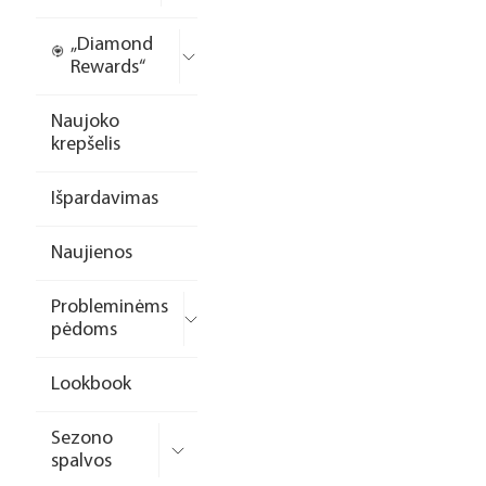
„Diamond
Rewards“
Naujoko
krepšelis
Išpardavimas
Naujienos
Probleminėms
pėdoms
Lookbook
Sezono
spalvos