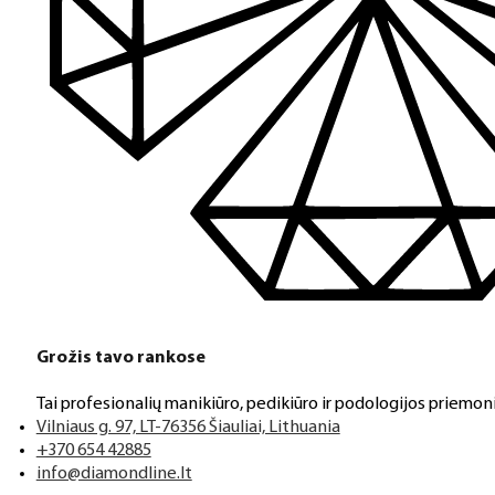
Grožis tavo rankose
Tai profesionalių manikiūro, pedikiūro ir podologijos priemoni
Vilniaus g. 97, LT-76356 Šiauliai, Lithuania
+370 654 42885
info@diamondline.lt