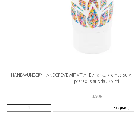
HANDWUNDER® HANDCREME MIT VIT A+E / rankų kremas su A+E
praradusiai odai, 75 ml
8.50
€
Į Krepšelį