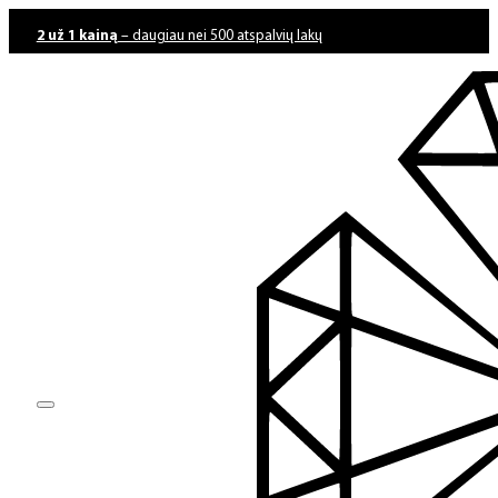
2 už 1 kainą
– daugiau nei 500 atspalvių lakų