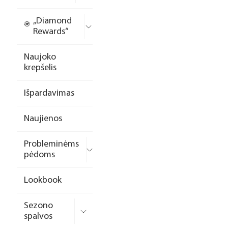
„Diamond
Rewards“
Naujoko
krepšelis
Išpardavimas
Naujienos
Probleminėms
pėdoms
Lookbook
Sezono
spalvos