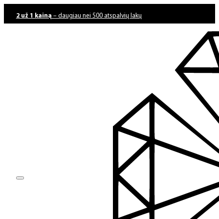
2 už 1 kainą
– daugiau nei 500 atspalvių lakų