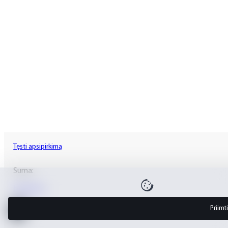
Tęsti apsipirkimą
Suma:
Krepšelis
Priimti