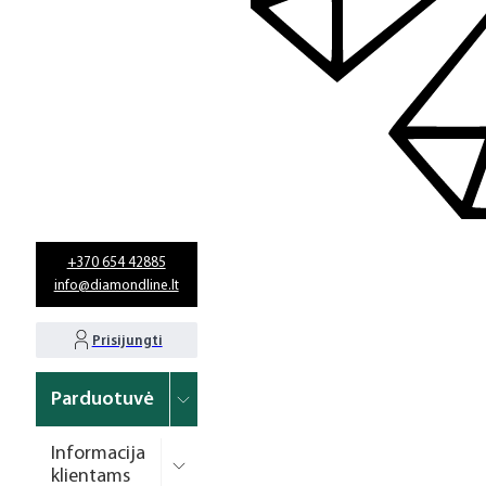
+370 654 42885
info@diamondline.lt
Prisijungti
Parduotuvė
Informacija
klientams