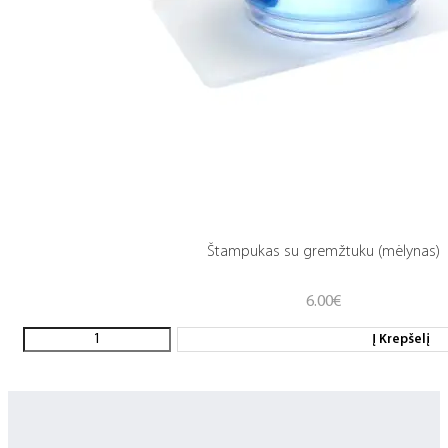
Štampukas su gremžtuku (mėlynas)
6.00
€
Į Krepšelį