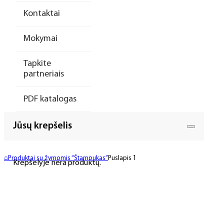
Kontaktai
Mokymai
Tapkite
partneriais
PDF katalogas
Jūsų krepšelis
⌂
Produktai su žymomis “Štampukas”
Puslapis 1
Krepšelyje nėra produktų.