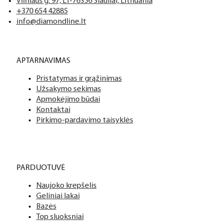
Vilniaus g. 97, LT-76356 Šiauliai, Lithuania
+370 654 42885
info@diamondline.lt
APTARNAVIMAS
Pristatymas ir grąžinimas
Užsakymo sekimas
Apmokėjimo būdai
Kontaktai
Pirkimo-pardavimo taisyklės
PARDUOTUVĖ
Naujoko krepšelis
Geliniai lakai
Bazės
Top sluoksniai