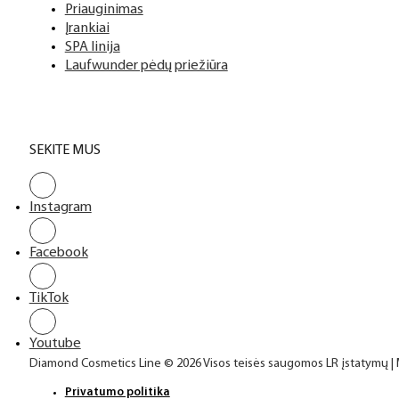
Priauginimas
Įrankiai
SPA linija
Laufwunder pėdų priežiūra
SEKITE MUS
Instagram
Facebook
TikTok
Youtube
Diamond Cosmetics Line © 2026 Visos teisės saugomos LR įstatymų |
Privatumo politika