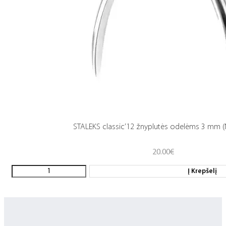
STALEKS classic’12 žnyplutės odelėms 3 mm (
20.00
€
Į Krepšelį