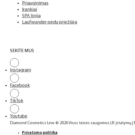
Top sluoksniai
Priauginimas
Įrankiai
SPA linija
Laufwunder pėdų priežiūra
SEKITE MUS
Instagram
Facebook
TikTok
Youtube
Diamond Cosmetics Line © 2026 Visos teisės saugomos LR įstatymų |