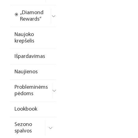
„Diamond
Rewards“
Naujoko
krepšelis
Išpardavimas
Naujienos
Probleminėms
pėdoms
Lookbook
Sezono
spalvos