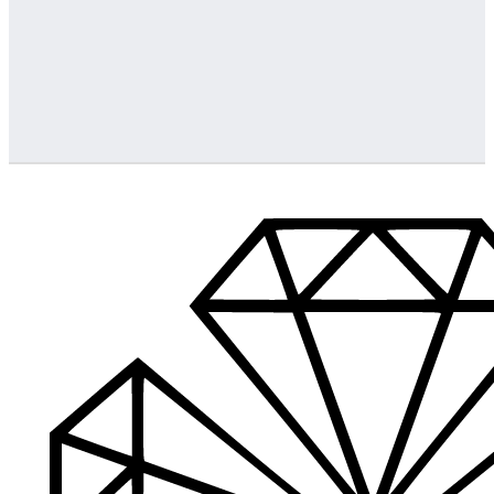
Greitas pristatymas
Visus produktus turime vietoje ir pristatome visoje Lietuvoje
…
Klientų aptarnavimas
Jeigu turite klausimų ar iškilo problemų su užsakymu, mus pas
Aukštos kokybės produkcija
Mes siūlome tik aukščiausios kokybės produktus nagams, ka
Platus prekių katalogas