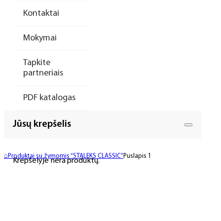
Kontaktai
Mokymai
Tapkite
partneriais
PDF katalogas
Jūsų krepšelis
⌂
Produktai su žymomis “STALEKS CLASSIC”
Puslapis 1
Krepšelyje nėra produktų.