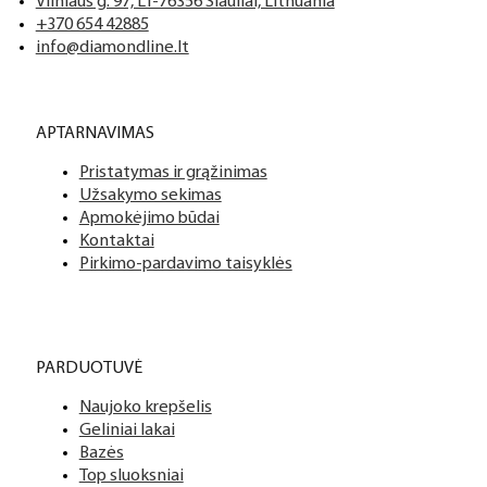
Tai profesionalių manikiūro, pedikiūro ir podologijos priemoni
Mes siūlome tik aukščiausios kokybės produktus nagams, ka
Vilniaus g. 97, LT-76356 Šiauliai, Lithuania
+370 654 42885
info@diamondline.lt
Platus prekių katalogas
APTARNAVIMAS
Turime daugiau nei 3000 produktų visiems Jūsų poreikiams – nu
Pristatymas ir grąžinimas
PDF katalogas
Užsakymo sekimas
Apmokėjimo būdai
Kontaktai
Pirkimo-pardavimo taisyklės
PARDUOTUVĖ
Naujoko krepšelis
Geliniai lakai
Bazės