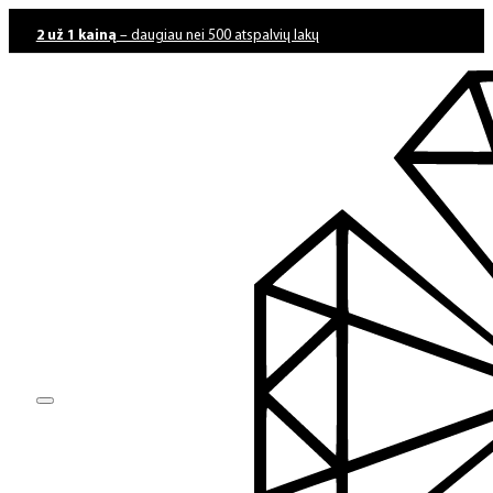
2 už 1 kainą
– daugiau nei 500 atspalvių lakų