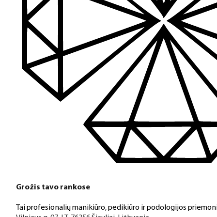
Turime daugiau nei 3000 produktų visiems Jūsų poreikiams – nu
PDF katalogas
Greitas pristatymas
Visus produktus turime vietoje ir pristatome visoje Lietuvoje
Klientų aptarnavimas
Jeigu turite klausimų ar iškilo problemų su užsakymu, mus pas
Grožis tavo rankose
Aukštos kokybės produkcija