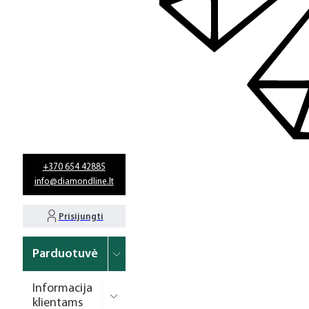
+370 654 42885
info@diamondline.lt
Prisijungti
Parduotuvė
Informacija
klientams