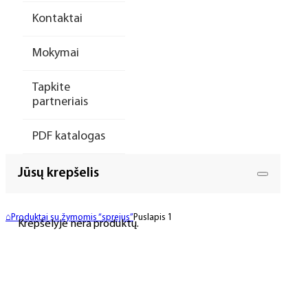
Kontaktai
Mokymai
Tapkite
partneriais
PDF katalogas
Jūsų krepšelis
⌂
Produktai su žymomis “sprejus”
Puslapis 1
Krepšelyje nėra produktų.