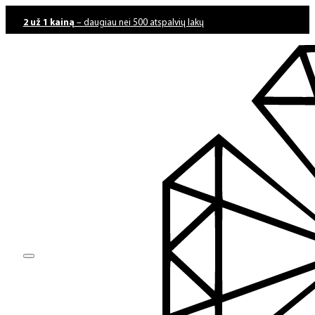
2 už 1 kainą
– daugiau nei 500 atspalvių lakų