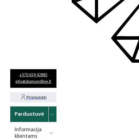
+370 654 42885
info@diamondline.lt
Prisijungti
Parduotuvė
Informacija
klientams