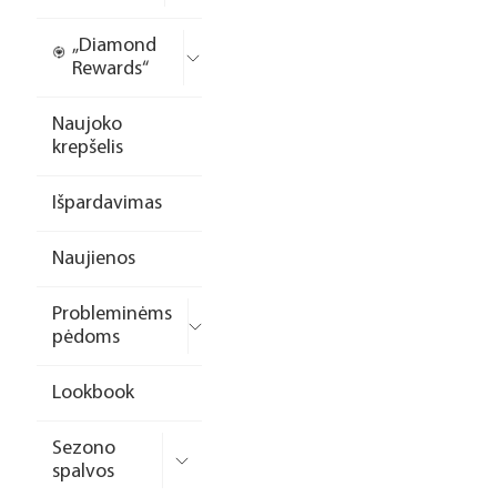
„Diamond
Rewards“
Naujoko
krepšelis
Išpardavimas
Naujienos
Probleminėms
pėdoms
Lookbook
Sezono
spalvos