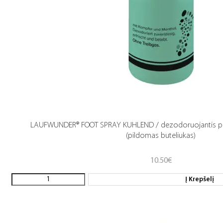
LAUFWUNDER® FOOT SPRAY KUHLEND / dezodoruojantis pėdų
(pildomas buteliukas)
10.50
€
Į Krepšelį