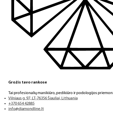
Grožis tavo rankose
Tai profesionalių manikiūro, pedikiūro ir podologijos priemoni
Vilniaus g. 97, LT-76356 Šiauliai, Lithuania
+370 654 42885
info@diamondline.lt