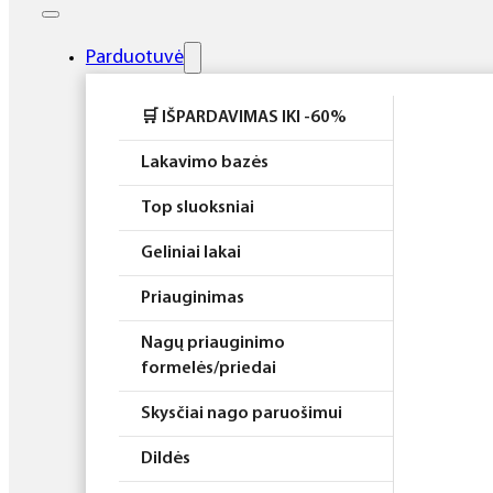
Elektros prietaisai
Higiena
Parduotuvė
Atributika
🛒 IŠPARDAVIMAS IKI -60%
Rinkiniai
Lakavimo bazės
Top sluoksniai
Geliniai lakai
Priauginimas
Nagų priauginimo
formelės/priedai
Skysčiai nago paruošimui
Dildės