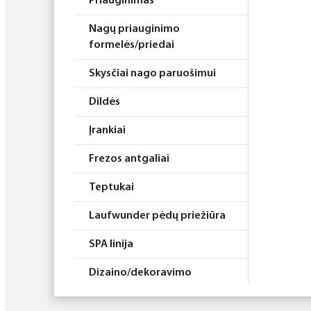
Priauginimas
Nagų priauginimo
formelės/priedai
Skysčiai nago paruošimui
Dildės
Įrankiai
Frezos antgaliai
Teptukai
Laufwunder pėdų priežiūra
SPA linija
Dizaino/dekoravimo
priemonės