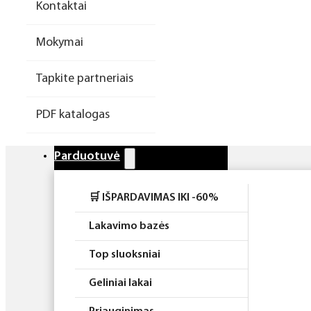
Kontaktai
Higiena
Mokymai
Atributika
Tapkite partneriais
Rinkiniai
PDF katalogas
Parduotuvė
🛒 IŠPARDAVIMAS IKI -60%
Lakavimo bazės
Top sluoksniai
Geliniai lakai