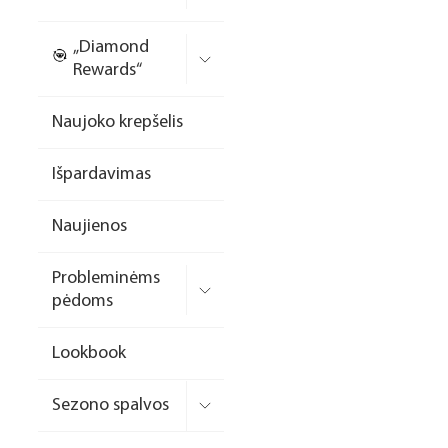
Nagų priauginimo
„Diamond
formelės/priedai
Rewards“
Skysčiai nago paruošimui
Naujoko krepšelis
Dildės
Išpardavimas
Įrankiai
Frezos antgaliai
Naujienos
Teptukai
Probleminėms
Laufwunder pėdų priežiūra
pėdoms
SPA linija
Lookbook
Dizaino/dekoravimo
priemonės
Sezono spalvos
Elektros prietaisai