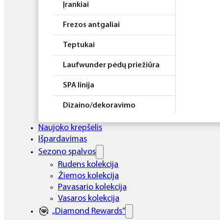
Įrankiai
Frezos antgaliai
Teptukai
Laufwunder pėdų priežiūra
SPA linija
Dizaino/dekoravimo
priemonės
Naujoko krepšelis
Elektros prietaisai
Išpardavimas
Sezono spalvos
Higiena
Rudens kolekcija
Žiemos kolekcija
Atributika
Pavasario kolekcija
Rinkiniai
Vasaros kolekcija
„Diamond Rewards“