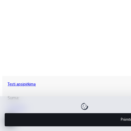
Tęsti apsipirkimą
Suma:
Krepšelis
Priimti