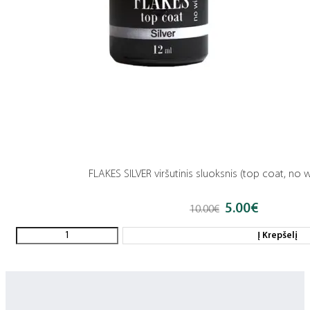
FLAKES SILVER viršutinis sluoksnis (top coat, no 
5.00
€
Original
Current
10.00
€
price
price
was:
is:
Į Krepšelį
10.00€.
5.00€.