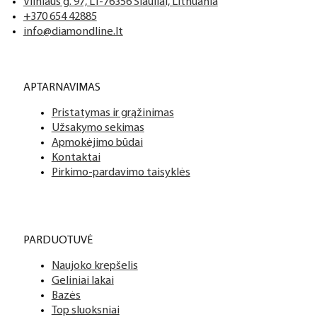
Vilniaus g. 97, LT-76356 Šiauliai, Lithuania
+370 654 42885
info@diamondline.lt
APTARNAVIMAS
Pristatymas ir grąžinimas
Užsakymo sekimas
Apmokėjimo būdai
Kontaktai
Pirkimo-pardavimo taisyklės
PARDUOTUVĖ
Naujoko krepšelis
Geliniai lakai
Bazės
Top sluoksniai