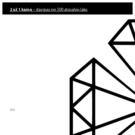
2 už 1 kainą
– daugiau nei 500 atspalvių lakų