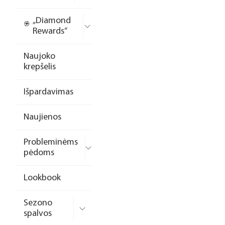
„Diamond
Rewards“
Naujoko
krepšelis
Išpardavimas
Naujienos
Probleminėms
pėdoms
Lookbook
Sezono
spalvos