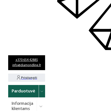
+370 654 42885
info@diamondline.lt
Prisijungti
Parduotuvė
Informacija
klientams