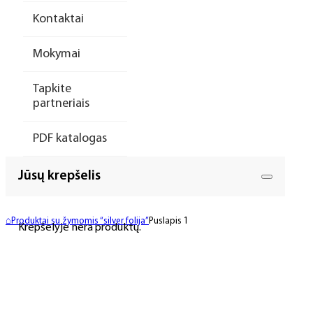
Kontaktai
Mokymai
Tapkite
partneriais
PDF katalogas
Jūsų krepšelis
⌂
Produktai su žymomis “silver folija”
Puslapis 1
Krepšelyje nėra produktų.